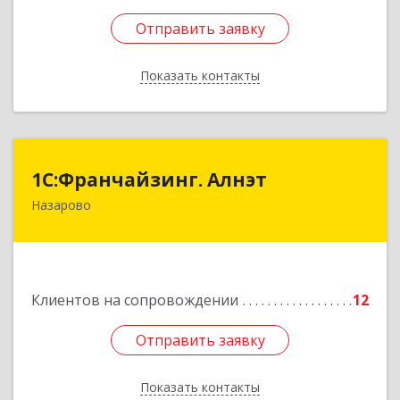
Отправить заявку
Отправить заявку
Показать контакты
Назад
1С:Франчайзинг. Алнэт
1С:Франчайзинг. Алнэт
Назарово
662200, Красноярский край, Назарово г,
Борисенко ул, дом № 11
Подробнее
Клиентов на сопровождении
12
Отправить заявку
Отправить заявку
Показать контакты
Назад