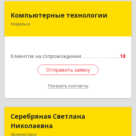
Компьютерные технологии
Компьютерные технологии
Норильск
663302, Красноярский край, Норильск г,
Комсомольская ул, дом № 48А, кв.55
Подробнее
Клиентов на сопровождении
18
Отправить заявку
Отправить заявку
Показать контакты
Назад
Серебряная Светлана
Серебряная Светлана
Николаевна
Николаевна
Зеленогорск