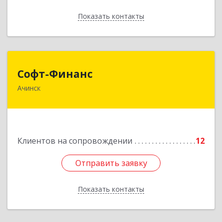
Показать контакты
Назад
Софт-Финанс
Софт-Финанс
Ачинск
662150, Красноярский край, Ачинск г, 1-й мкр,
дом № 55А, корпус 2
Подробнее
Клиентов на сопровождении
12
Отправить заявку
Отправить заявку
Показать контакты
Назад