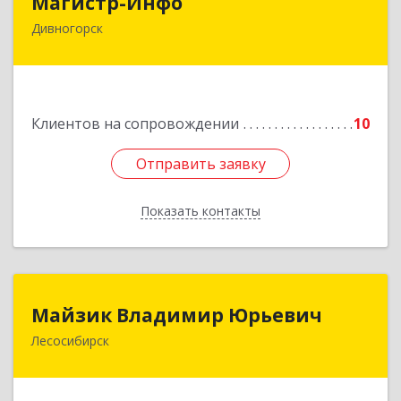
Магистр-Инфо
Дивногорск
663090 Красноярский край Дивногорск г
Бочкина ул дом № 23
Подробнее
Клиентов на сопровождении
10
Отправить заявку
Отправить заявку
Показать контакты
Назад
Майзик Владимир Юрьевич
Майзик Владимир Юрьевич
Лесосибирск
Подробнее