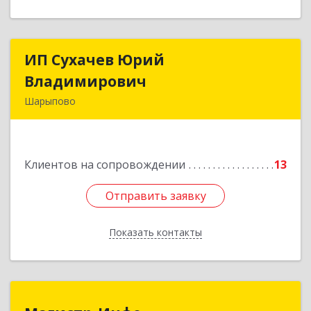
ИП Сухачев Юрий
ИП Сухачев Юрий
Владимирович
Владимирович
Шарыпово
662313, Красноярский край, Шарыпово г,
Пионерный мкр, 27/2, кв.203
Клиентов на сопровождении
13
Подробнее
Отправить заявку
Отправить заявку
Показать контакты
Назад
Магистр-Инфо