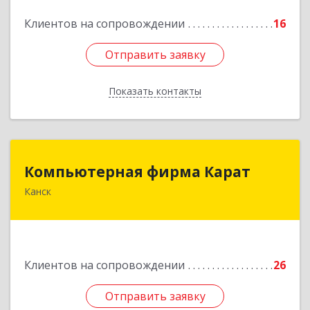
Подробнее
Клиентов на сопровождении
16
Отправить заявку
Отправить заявку
Показать контакты
Назад
Компьютерная фирма Карат
Компьютерная фирма Карат
Канск
663600, Красноярский край, Канск г,
Пролетарская ул, дом № 34
Подробнее
Клиентов на сопровождении
26
Отправить заявку
Отправить заявку