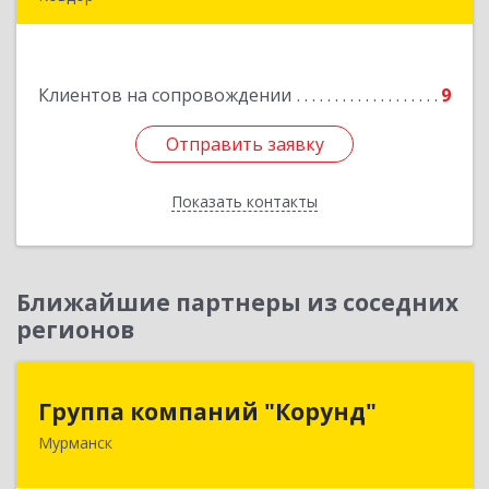
Подробнее
Клиентов на сопровождении
9
Отправить заявку
Отправить заявку
Показать контакты
Назад
Ближайшие партнеры из соседних
регионов
Группа компаний "Корунд"
Группа компаний "Корунд"
Мурманск
183025, Мурманская обл, Мурманск г, Тарана
ул, дом № 10