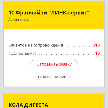
1С:Франчайзи "ЛИНК-сервис"
1С:Франчайзи "ЛИНК-сервис"
Архангельск
163000, Архангельская обл, Архангельск г,
Ленина пл., дом № 4, оф.1810 (18 этаж)
Подробнее
Клиентов на сопровождении
318
1С:Специалист
10
Отправить заявку
Отправить заявку
Показать контакты
Назад
КОЛА ДИГЕСТА
КОЛА ДИГЕСТА