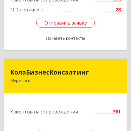
1С:Специалист
28
Отправить заявку
Отправить заявку
Показать контакты
Назад
КолаБизнесКонсалтинг
КолаБизнесКонсалтинг
Мурманск
183074, Мурманская обл, Мурманск г,
Полярный Круг ул, дом № 3
Подробнее
Клиентов на сопровождении
361