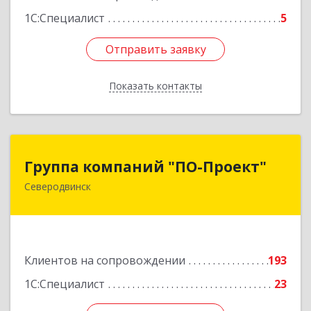
1С:Специалист
5
Отправить заявку
Отправить заявку
Показать контакты
Назад
Группа компаний "ПО-Проект"
Группа компаний "ПО-Проект"
Северодвинск
164500, Архангельская обл, Северодвинск г,
Бойчука ул, дом № 3, оф.401
Подробнее
Клиентов на сопровождении
193
1С:Специалист
23