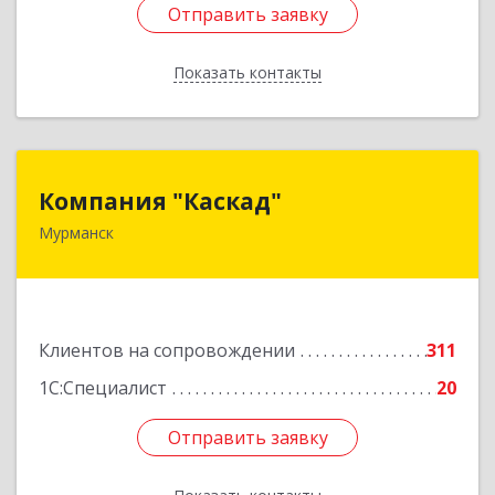
Отправить заявку
Отправить заявку
Показать контакты
Назад
Компания "Каскад"
Компания "Каскад"
Мурманск
183038, Мурманская обл, Мурманск г, Бабикова
проезд, дом № 12, кв.59
Подробнее
Клиентов на сопровождении
311
1С:Специалист
20
Отправить заявку
Отправить заявку