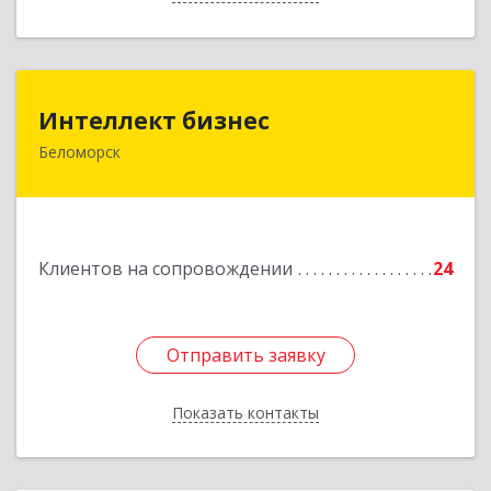
Интеллект бизнес
Интеллект бизнес
Беломорск
г. Беломорск, Портовое шоссе, д.1
Подробнее
Клиентов на сопровождении
24
Отправить заявку
Отправить заявку
Показать контакты
Назад