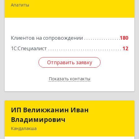
Апатиты
184209, Мурманская обл, Апатиты г,
Космонавтов ул, дом № 17
Подробнее
Клиентов на сопровождении
180
1С:Специалист
12
Отправить заявку
Отправить заявку
Показать контакты
Назад
ИП Великжанин Иван
ИП Великжанин Иван
Владимирович
Владимирович
Кандалакша
184046, Мурманская обл, Кандалакша г,