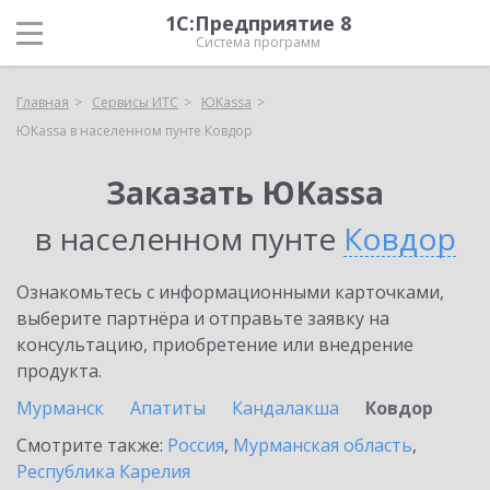
1С:Предприятие 8
Система программ
Главная
Сервисы ИТС
ЮKassa
ЮKassa в населенном пунте Ковдор
Заказать ЮKassa
в населенном пунте
Ковдор
Ознакомьтесь с информационными карточками,
выберите партнёра и отправьте заявку на
консультацию, приобретение или внедрение
продукта.
Мурманск
Апатиты
Кандалакша
Ковдор
Смотрите также:
Россия
,
Мурманская область
,
Республика Карелия