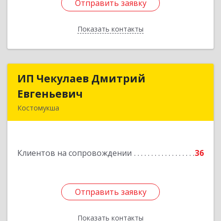
Отправить заявку
Отправить заявку
Показать контакты
Назад
ИП Чекулаев Дмитрий
ИП Чекулаев Дмитрий
Евгеньевич
Евгеньевич
Костомукша
Подробнее
Клиентов на сопровождении
36
Отправить заявку
Отправить заявку
Показать контакты
Назад