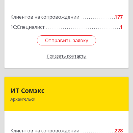
Наймушина ул, дом № 16, кв.37
Клиентов на сопровождении
177
Подробнее
1С:Специалист
1
Отправить заявку
Отправить заявку
Показать контакты
Назад
ИТ Сомэкс
ИТ Сомэкс
Архангельск
163001, Архангельская обл, Архангельск г,
Советских Космонавтов пр-кт, дом № 176,
оф.13
Подробнее
Клиентов на сопровождении
228