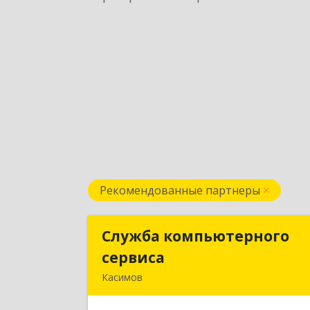
Рекомендованные партнеры
Служба компьютерного
Служба компьютерног
сервиса
сервис
Касимов
391300, Рязанская обл., г.Касимов
ул.Советская 13