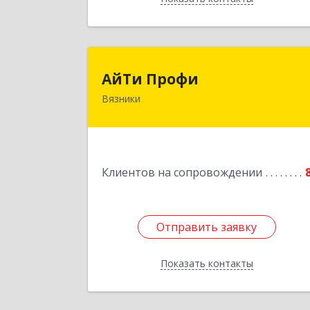
АйТи Проф
АйТи Профи
Вязники
Подробне
Клиентов на сопровождении
Отправить заявку
Отправить заявку
Показать контакты
Назад