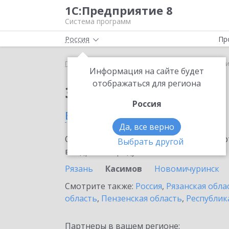
1С:Предприятие 8
Система программ
Россия
Пр
Главная
Сервисы ИТС
ЮKassa
ЮKassa в Кас
Информация на сайте будет
отображаться для региона
Заказать ЮKassa
Россия
в Касимове
Да, все верно
Ознакомьтесь с информационными карт
Выбрать другой
внедрение продукта.
Рязань
Касимов
Новомичуринск
Смотрите также:
Россия
,
Рязанская обла
область
,
Пензенская область
,
Республик
Партнеры в вашем регионе: