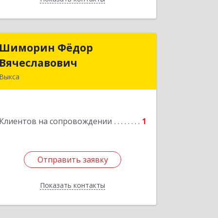
Шиморин Фёдор
Шиморин Фёдор
Вячеславович
Вячеславович
Выкса
Подробнее
Клиентов на сопровождении
1
Отправить заявку
Отправить заявку
Показать контакты
Назад