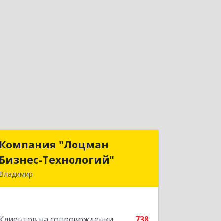
Компания "Лоцман
Компания "Лоцман
Бизнес-Технологий"
Бизнес-Технологий"
Владимир
600015, Владимирская обл, Владимир
г, Чайковского ул, дом № 40А, оф.21
Клиентов на сопровождении
738
Подробнее