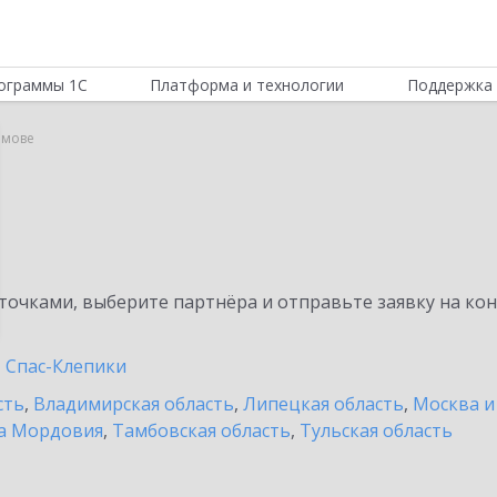
ограммы 1С
Платформа и технологии
Поддержка 
имове
очками, выберите партнёра и отправьте заявку на ко
Спас-Клепики
сть
,
Владимирская область
,
Липецкая область
,
Москва и
а Мордовия
,
Тамбовская область
,
Тульская область