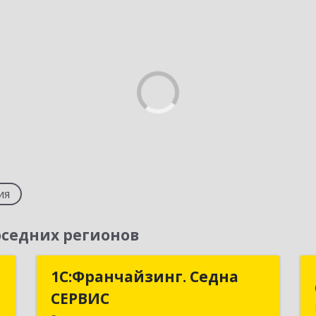
ия
седних регионов
Г
1С:Франчайзинг. Седна
1С:Франчайзинг. Седна
СЕРВИС
СЕРВИС
д