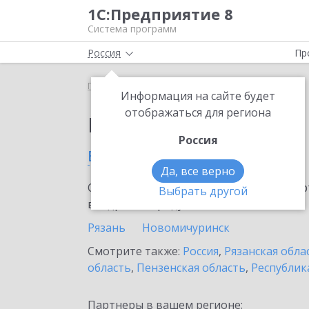
1С:Предприятие 8
Система программ
Россия
Пр
Главная
Выбор партнёра
Информация на сайте будет
отображаться для региона
Партнеры фирмы 1С
Россия
в Касимове
Да, все верно
Ознакомьтесь с информационными карт
Выбрать другой
внедрение продукта.
Рязань
Новомичуринск
Смотрите также:
Россия
,
Рязанская обла
область
,
Пензенская область
,
Республик
Партнеры в вашем регионе: