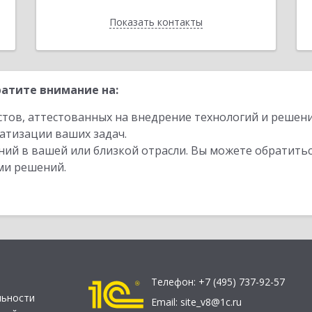
Показать контакты
Назад
атите внимание на:
стов, аттестованных на внедрение технологий и решен
атизации ваших задач.
ий в вашей или близкой отрасли. Вы можете обратитьс
ми решений.
Телефон:
+7 (495) 737-92-57
льности
Email:
site_v8@1c.ru