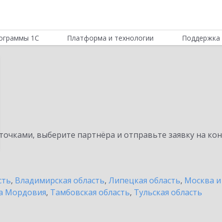
ограммы 1С
Платформа и технологии
Поддержка 
очками, выберите партнёра и отправьте заявку на ко
сть
,
Владимирская область
,
Липецкая область
,
Москва и
а Мордовия
,
Тамбовская область
,
Тульская область