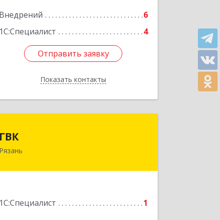
Подробнее
Внедрений
6
1С:Специалист
4
Отправить заявку
Отправить заявку
Показать контакты
Назад
ГВК
ГВК
Рязань
390046, Рязанская обл, Рязань г,
Маяковского ул, дом № 7а
Подробнее
1С:Специалист
1