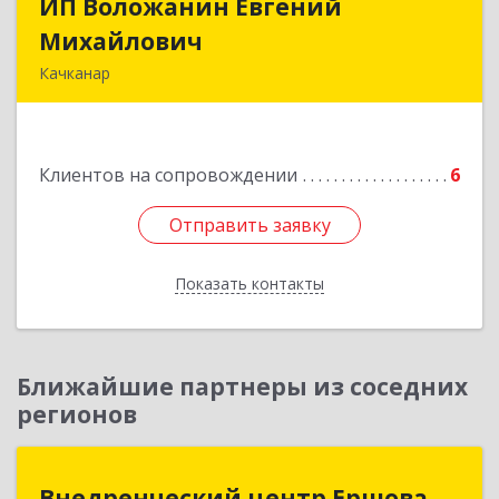
ИП Воложанин Евгений
ИП Воложанин Евгений
Михайлович
Михайлович
Качканар
Свердловская обл, Качканар г, Свердлова ул,
дом № 13-70
Клиентов на сопровождении
6
Подробнее
Отправить заявку
Отправить заявку
Показать контакты
Назад
Ближайшие партнеры из соседних
регионов
Внедренческий центр Ершова
Внедренческий центр Ершова