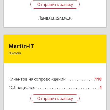
Отправить заявку
Отправить заявку
Показать контакты
Назад
Martin-IT
Martin-IT
Лысьва
618900, Пермский край, Лысьва г, Смышляева
ул, дом № 36, этаж 3, оф.7
Подробнее
Клиентов на сопровождении
118
1С:Специалист
4
Отправить заявку
Отправить заявку