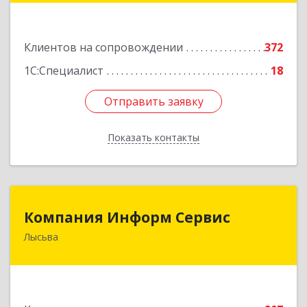
Подробнее
Клиентов на сопровождении
372
1С:Специалист
18
Отправить заявку
Отправить заявку
Показать контакты
Назад
Компания Информ Сервис
Компания Информ Сервис
Лысьва
618909, Пермский край, Лысьва г, Металлистов
ул, дом № 3, оф.535
Подробнее