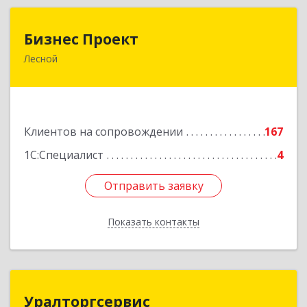
Бизнес Проект
Бизнес Проект
Лесной
624200, Свердловская обл, Лесной г, Сиротина
ул, дом № 11
Подробнее
Клиентов на сопровождении
167
1С:Специалист
4
Отправить заявку
Отправить заявку
Показать контакты
Назад
Уралторгсервис
Уралторгсервис