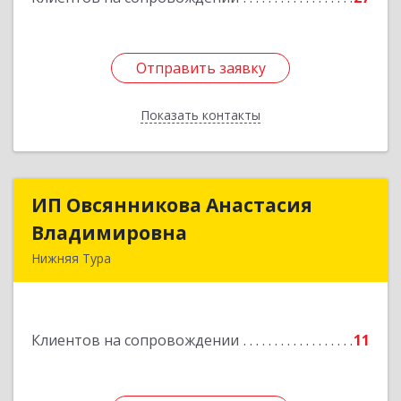
Отправить заявку
Отправить заявку
Показать контакты
Назад
ИП Овсянникова Анастасия
ИП Овсянникова Анастасия
Владимировна
Владимировна
Нижняя Тура
624222, Свердловская обл, Нижняя Тура г,
Машиностроителей ул, дом № 7, кв.30
Клиентов на сопровождении
11
Подробнее