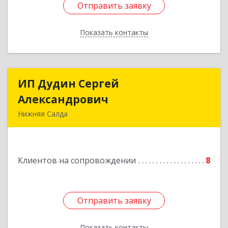
Отправить заявку
Отправить заявку
Показать контакты
Назад
ИП Дудин Сергей
ИП Дудин Сергей
Александрович
Александрович
Нижняя Салда
624740, Свердловская обл, Нижняя Салда г,
Энгельса ул, дом № 98
Клиентов на сопровождении
8
Подробнее
Отправить заявку
Отправить заявку
Показать контакты
Назад