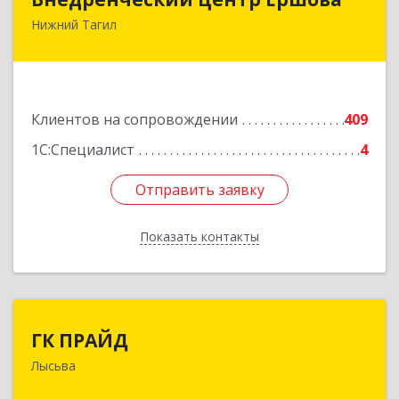
Нижний Тагил
622030, Свердловская обл, Нижний Тагил г,
Черноисточинское ш, дом № 58А, оф.6
Подробнее
Клиентов на сопровождении
409
1С:Специалист
4
Отправить заявку
Отправить заявку
Показать контакты
Назад
ГК ПРАЙД
ГК ПРАЙД
Лысьва
618909, Пермский край, Лысьва г, Репина ул,
дом № 41