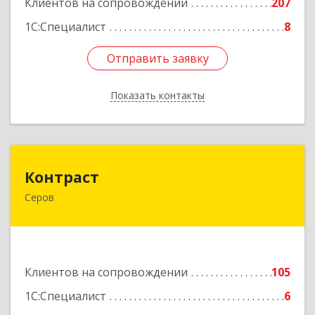
Клиентов на сопровождении
207
1С:Специалист
8
Отправить заявку
Отправить заявку
Показать контакты
Назад
Контраст
Контраст
Серов
624993, Свердловская обл, Серов г, Ленина ул,
дом № 187
Подробнее
Клиентов на сопровождении
105
1С:Специалист
6