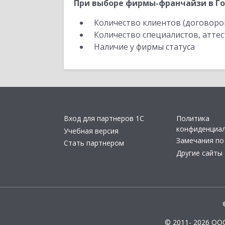
При выборе фирмы-франчайзи в Го
Количество клиентов (договоро
Количество специалистов, атте
Наличие у фирмы статуса
Вход для партнеров 1С
Политика
конфиденциа
Учебная версия
Замечания по
Стать партнером
Другие сайты
© 2011- 2026 ОО