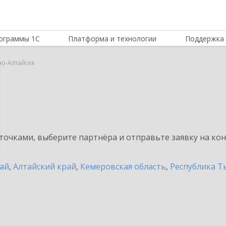
ограммы 1С
Платформа и технологии
Поддержка 
но-Алтайске
очками, выберите партнёра и отправьте заявку на ко
тай
,
Алтайский край
,
Кемеровская область
,
Республика Т