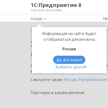
1С:Предприятие 8
Система программ
Россия
Пр
Главная
Сервисы ИТС
ЮKassa
ЮKassa в Гор
Информация на сайте будет
отображаться для региона
Заказать ЮKassa
Россия
в Горно-Алтайске
Да, все верно
Ознакомьтесь с информационными карт
Выбрать другой
внедрение продукта.
Смотрите также:
Россия
,
Республика Ал
Партнеры в вашем регионе: