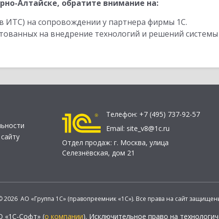
рно-Алтайске, обратите внимание на:
в ИТС) на сопровождении у партнера фирмы 1С.
стованных на внедрение технологий и решений системы
Телефон:
+7 (495) 737-92-57
льности
Email:
site_v8@1c.ru
 сайту
Отдел продаж:
г. Москва
,
улица
Селезнёвская, дом 21
© 2026 АО «Группа 1С» (правопреемник «1С»). Все права на сайт защищен
О «1С-Софт» (
о компании
). Исключительное право на технологи