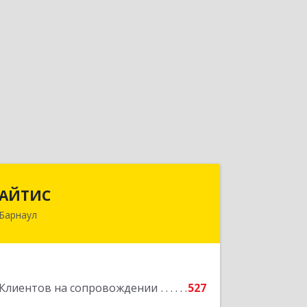
АЙТИС
АЙТИС
Барнаул
656067, Алтайский край, Барнаул г,
Взлетная ул, дом № 65
Подробнее
Клиентов на сопровождении
527