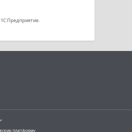
 1С:Предприятие.
ы
ческую платформу