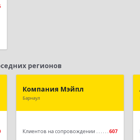
6
седних регионов
г
Компания Мэйпл
Компания Мэйпл
Барнаул
,
656038, Алтайский край, Барнаул г,
5
Комсомольский пр-кт, дом № 112
е
Подробнее
0
Клиентов на сопровождении
607