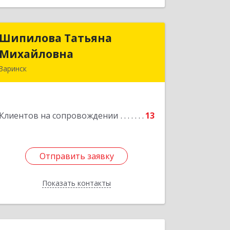
Шипилова Татьяна
Шипилова Татьяна
Михайловна
Михайловна
Заринск
Подробнее
Клиентов на сопровождении
13
Отправить заявку
Отправить заявку
Показать контакты
Назад