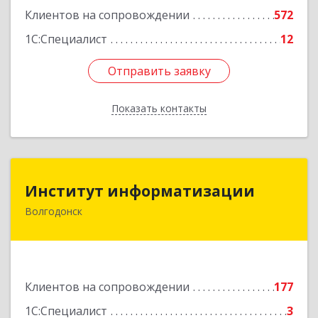
Клиентов на сопровождении
572
1С:Специалист
12
Отправить заявку
Отправить заявку
Показать контакты
Назад
Институт информатизации
Институт информатизации
Волгодонск
347383, Ростовская обл, Волгодонск г, Маршала
Кошевого ул, дом № 44, корпус II, оф.6
Подробнее
Клиентов на сопровождении
177
1С:Специалист
3