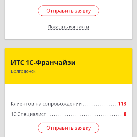
Отправить заявку
Отправить заявку
Показать контакты
Назад
ИТС 1С-Франчайзи
ИТС 1С-Франчайзи
Волгодонск
347380, Ростовская обл, Волгодонск г, Гагарина
ул, 22в помещение № III
Подробнее
Клиентов на сопровождении
113
1С:Специалист
8
Отправить заявку
Отправить заявку