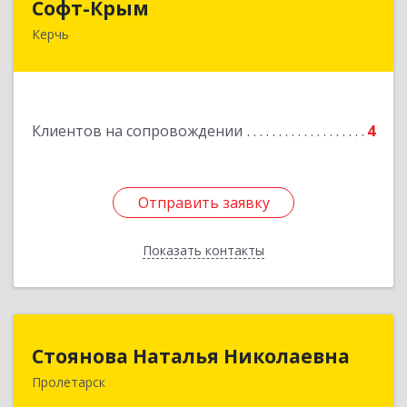
Софт-Крым
Керчь
Республика Калмыкия, г. Элиста, ул. Губаревича,
5, офис 304
Подробнее
Клиентов на сопровождении
4
Отправить заявку
Отправить заявку
Показать контакты
Назад
Стоянова Наталья Николаевна
Стоянова Наталья Николаевна
Пролетарск
Подробнее