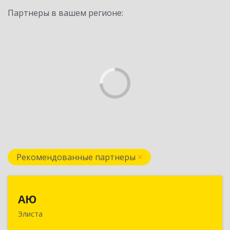
Партнеры в вашем регионе:
Рекомендованные партнеры
АЮ
АЮ
Элиста
358009, Калмыкия Респ, Элиста г, А.С.Пушкина
ул, дом № 20, оф.407