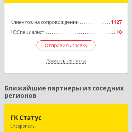
Подробнее
Клиентов на сопровождении
1127
1С:Специалист
10
Отправить заявку
Отправить заявку
Показать контакты
Назад
Ближайшие партнеры из соседних
регионов
ГК Статус
ГК Статус
Ставрополь
355002, Ставропольский край, Ставрополь г,