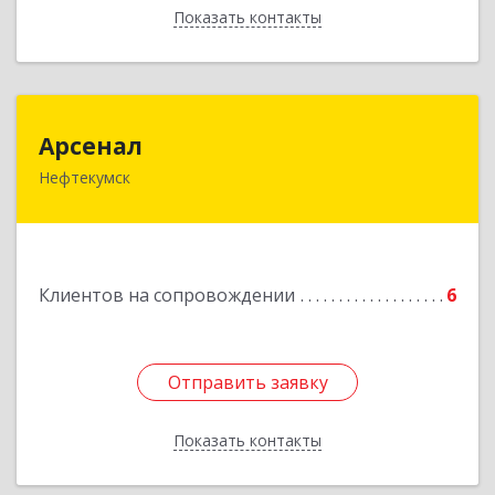
Показать контакты
Назад
Арсенал
Арсенал
Нефтекумск
Ставропольский край, Нефтекумск г,
Дзержинского ул, дом № 11А
Подробнее
Клиентов на сопровождении
6
Отправить заявку
Отправить заявку
Показать контакты
Назад