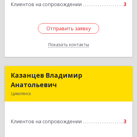
Подробнее
Клиентов на сопровождении
3
Отправить заявку
Отправить заявку
Показать контакты
Назад
Казанцев Владимир
Казанцев Владимир
Анатольевич
Анатольевич
Цимлянск
347 320, 347320, Ростовская обл, Цимлянский р-
н, Цимлянск г, Западный пер, дом № 3
Клиентов на сопровождении
3
Подробнее