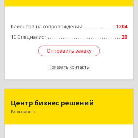
Лермонтова ул, дом № 187
Подробнее
Клиентов на сопровождении
1204
1С:Специалист
20
Отправить заявку
Отправить заявку
Показать контакты
Назад
Центр бизнес решений
Центр бизнес решений
Волгодонск
347375, Ростовская обл, Волгодонск г,
Курчатова пр-кт, дом № 45, кв.3
Подробнее