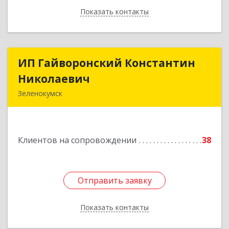
Показать контакты
Назад
ИП Гайворонский Константин
ИП Гайворонский Константин
Николаевич
Николаевич
Зеленокумск
357910, Ставропольский край, Советский р-н,
Зеленокумск г, Ленина пл, дом № 6, оф.4
Клиентов на сопровождении
38
Подробнее
Отправить заявку
Отправить заявку
Показать контакты
Назад