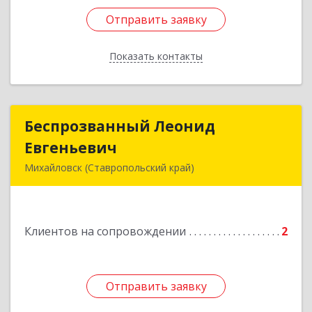
Отправить заявку
Отправить заявку
Показать контакты
Назад
Беспрозванный Леонид
Беспрозванный Леонид
Евгеньевич
Евгеньевич
Михайловск (Ставропольский край)
Подробнее
Клиентов на сопровождении
2
Отправить заявку
Отправить заявку