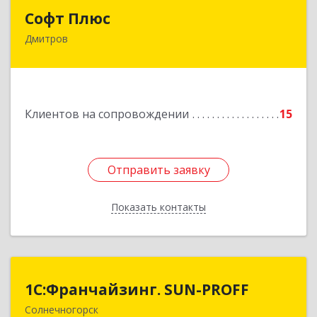
Софт Плюс
Софт Плюс
Дмитров
141851, Московская обл, г.о. Дмитровский,
Игнатово с, объединения Воин тер, дом № 106
Подробнее
Клиентов на сопровождении
15
Отправить заявку
Отправить заявку
Показать контакты
Назад
1С:Франчайзинг. SUN-PROFF
1С:Франчайзинг. SUN-PROFF
Солнечногорск
141503, Московская обл, Солнечногорский р-н,