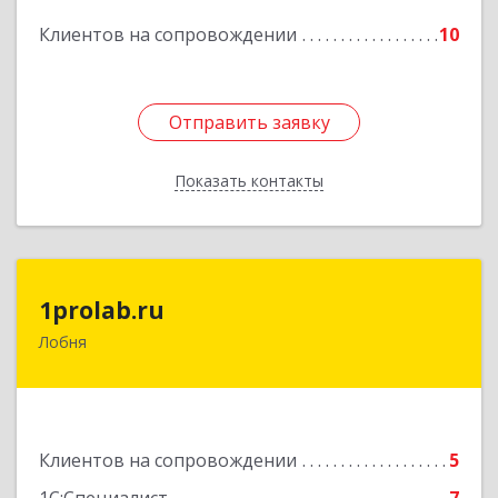
Подробнее
Клиентов на сопровождении
10
Отправить заявку
Отправить заявку
Показать контакты
Назад
1prolab.ru
1prolab.ru
Лобня
141865, Московская обл, Дмитровский р-н,
Некрасовский рп, Школьная ул, дом № 1-65
Подробнее
Клиентов на сопровождении
5