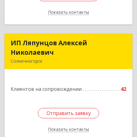
Показать контакты
Назад
ИП Ляпунцов Алексей
ИП Ляпунцов Алексей
Николаевич
Николаевич
Солнечногорск
Подробнее
Клиентов на сопровождении
42
Отправить заявку
Отправить заявку
Показать контакты
Назад