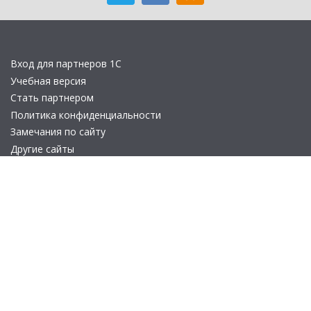
Вход для партнеров 1С
Учебная версия
Стать партнером
Политика конфиденциальности
Замечания по сайту
Другие сайты
Телефон:
+7 (495) 737-92-57
Email:
site_v8@1c.ru
Отдел продаж:
г. Москва
,
улица Селезнёвская, дом 21
© 2026 АО «Группа 1С» (правопреемник «1С»). Все права на сайт