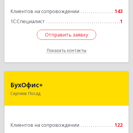
Подробнее
Клиентов на сопровождении
143
1С:Специалист
1
Отправить заявку
Отправить заявку
Показать контакты
Назад
БухОфис+
БухОфис+
Сергиев Посад
141304, Московская обл, Сергиево-Посадский
р-н, Сергиев Посад г, Воробьевская ул, дом №
3, этаж 3, оф.1
Подробнее
Клиентов на сопровождении
122