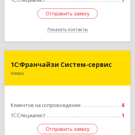
1С:Специалист
7
Отправить заявку
Отправить заявку
Показать контакты
Назад
1С:Франчайзи Систем-сервис
1С:Франчайзи Систем-сервис
Кимры
171506, Тверская обл, Кимры г, Карла
Либкнехта ул, дом № 25
Подробнее
Клиентов на сопровождении
6
1С:Специалист
1
Отправить заявку
Отправить заявку