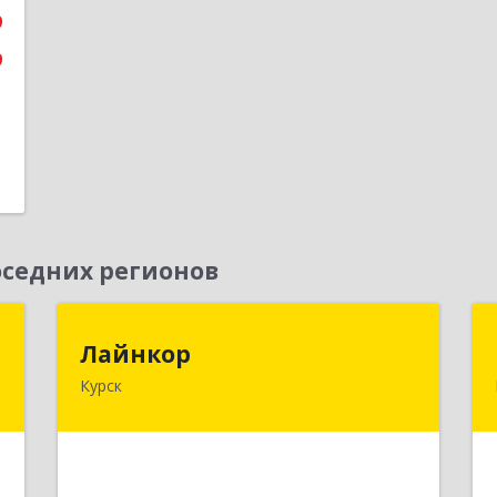
9
9
седних регионов
"
Лайнкор
Лайнкор
Курск
,
305021, Курская обл, Курск г, Победы
1
пр-кт, дом № 10, оф.№64
е
Подробнее