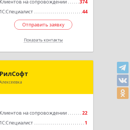
Клиентов на сопровождении
374
1С:Специалист
44
Отправить заявку
Отправить заявку
Показать контакты
Назад
РилСофт
РилСофт
Алексеевка
309850, Белгородская обл,
Алексеевский р-н, Алексеевка г, 1-й
Мостовой пер, дом № 5А
Подробнее
Клиентов на сопровождении
22
1С:Специалист
1