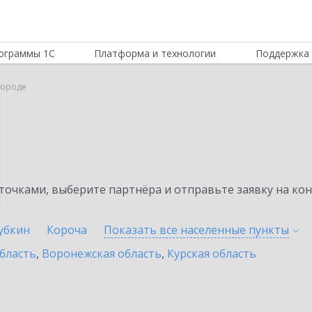
ограммы 1С
Платформа и технологии
Поддержка 
городе
очками, выберите партнёра и отправьте заявку на ко
убкин
Короча
Показать все населенные
пункты
бласть
,
Воронежская область
,
Курская область