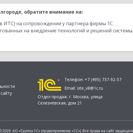
лгороде, обратите внимание на:
в ИТС) на сопровождении у партнера фирмы 1С.
стованных на внедрение технологий и решений системы
Телефон:
+7 (495) 737-92-57
льности
Email:
site_v8@1c.ru
 сайту
Отдел продаж:
г. Москва
,
улица
Селезнёвская, дом 21
© 2026 АО «Группа 1С» (правопреемник «1С»). Все права на сайт защищен