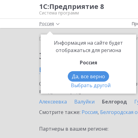
1С:Предприятие 8
Система программ
Россия
Пр
Главная
Сервисы ИТС
ЮKassa
ЮKassa в Бел
Информация на сайте будет
отображаться для региона
Заказать ЮKassa
Россия
в Белгороде
Да, все верно
Ознакомьтесь с информационными карт
Выбрать другой
внедрение продукта.
Алексеевка
Валуйки
Белгород
Г
Смотрите также:
Россия
,
Белгородская о
Партнеры в вашем регионе: