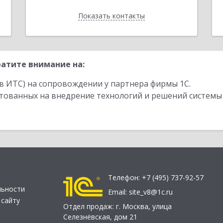
Показать контакты
Назад
атите внимание на:
в ИТС) на сопровождении у партнера фирмы 1С.
стованных на внедрение технологий и решений системы
Телефон:
+7 (495) 737-92-57
льности
Email:
site_v8@1c.ru
 сайту
Отдел продаж:
г. Москва
,
улица
Селезнёвская, дом 21