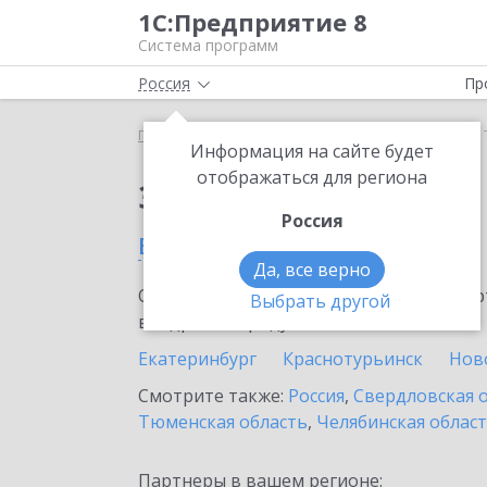
1С:Предприятие 8
Система программ
Россия
Пр
Главная
Тарифы ИТС
СтартЭДО
СтартЭДО в 
Информация на сайте будет
отображаться для региона
Заказать СтартЭДО
Россия
в Туринске
Да, все верно
Ознакомьтесь с информационными карт
Выбрать другой
внедрение продукта.
Екатеринбург
Краснотурьинск
Нов
Смотрите также:
Россия
,
Свердловская 
Тюменская область
,
Челябинская облас
Партнеры в вашем регионе: