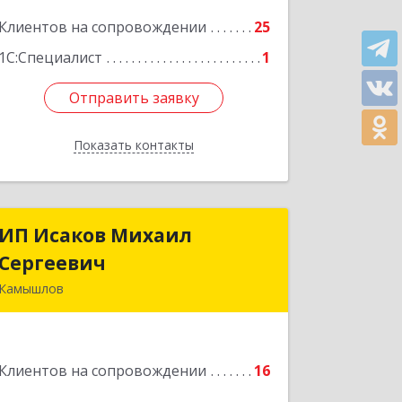
38, кв.16
Клиентов на сопровождении
25
Подробнее
1С:Специалист
1
Отправить заявку
Отправить заявку
Показать контакты
Назад
ИП Исаков Михаил
ИП Исаков Михаил
Сергеевич
Сергеевич
Камышлов
624860, Свердловская обл, Камышлов
г, Ленина ул, дом № 20
Клиентов на сопровождении
16
Подробнее