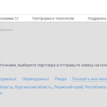
ограммы 1С
Платформа и технологии
Поддержка 
Туринске
очками, выберите партнёра и отправьте заявку на ко
оуральск
Первоуральск
Ревда
Показать все нас
область
,
Курганская область
,
Пермский край
,
Республика
ть