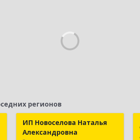
седних регионов
и
ИП Новоселова Наталья
ИП Новоселова Наталья
а
Александровна
Александровна