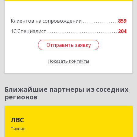
№ 54, пом.27
Подробнее
Клиентов на сопровождении
859
1С:Специалист
204
Отправить заявку
Отправить заявку
Показать контакты
Назад
Ближайшие партнеры из соседних
регионов
ЛВС
ЛВС
Тихвин
187553, Ленинградская обл, Тихвинский р-н,