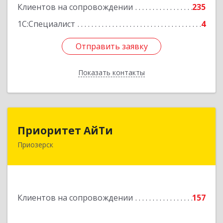
Клиентов на сопровождении
235
1С:Специалист
4
Отправить заявку
Отправить заявку
Показать контакты
Назад
Приоритет АйТи
Приоритет АйТи
Приозерск
188760, Ленинградская обл, Приозерский р-н,
Приозерск г, Калинина ул, дом № 39, этаж 2,
ком. 31
Подробнее
Клиентов на сопровождении
157