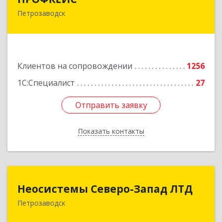
Петрозаводск
185035, Карелия Респ, Петрозаводск г, Красная
ул, дом № 10
Подробнее
Клиентов на сопровождении
1256
1С:Специалист
27
Отправить заявку
Отправить заявку
Показать контакты
Назад
Неосистемы Северо-Запад ЛТД
Неосистемы Северо-Запад ЛТД
Петрозаводск
185001, Карелия Респ, Петрозаводск г,
Первомайский (Первомайский р-н) пр-кт, дом