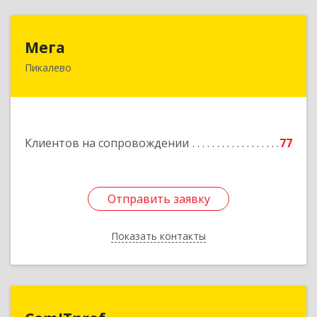
Мега
Мега
Пикалево
187600, Ленинградская обл, Пикалево г,
Заводская ул, дом № 10
Подробнее
Клиентов на сопровождении
77
Отправить заявку
Отправить заявку
Показать контакты
Назад
ComITprof