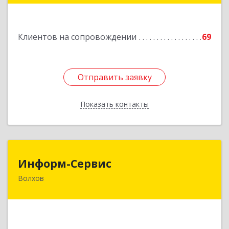
11А
Подробнее
Клиентов на сопровождении
69
Отправить заявку
Отправить заявку
Показать контакты
Назад
Информ-Сервис
Информ-Сервис
Волхов
187400, Ленинградская обл, Волхов г,
Волховский пр-кт, дом № 7
Подробнее