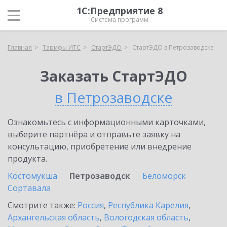
1С:Предприятие 8
Система программ
Главная
Тарифы ИТС
СтартЭДО
СтартЭДО в Петрозаводске
Заказать СтартЭДО
в Петрозаводске
Ознакомьтесь с информационными карточками,
выберите партнёра и отправьте заявку на
консультацию, приобретение или внедрение
продукта.
Костомукша
Петрозаводск
Беломорск
Сортавала
Смотрите также:
Россия
,
Республика Карелия
,
Архангельская область
,
Вологодская область
,