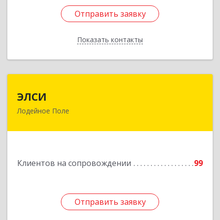
Отправить заявку
Отправить заявку
Показать контакты
Назад
ЭЛСИ
ЭЛСИ
Лодейное Поле
187700, Ленинградская обл, Лодейное Поле г,
Коммунаров ул, дом № 7
Подробнее
Клиентов на сопровождении
99
Отправить заявку
Отправить заявку