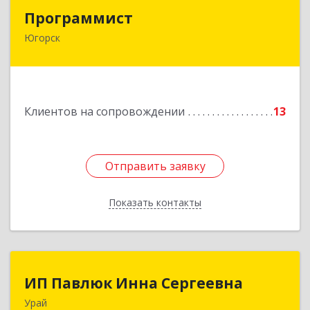
Программист
Программист
Югорск
628264, Ханты-Мансийский Автономный округ
- Югра АО, Югорск г, микрорайон Югорск-2,
дом № 1, кв.27
Подробнее
Клиентов на сопровождении
13
Отправить заявку
Отправить заявку
Показать контакты
Назад
ИП Павлюк Инна Сергеевна
ИП Павлюк Инна Сергеевна
Урай
628284, Ханты-Мансийский Автономный округ