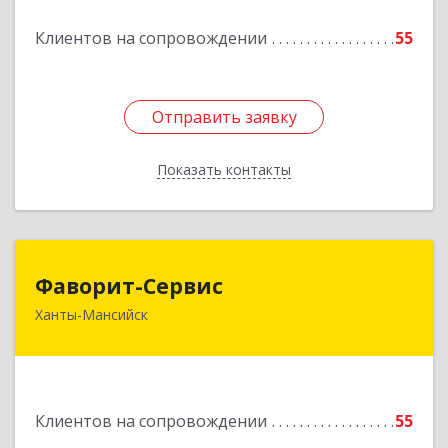
Подробнее
Клиентов на сопровождении
55
Отправить заявку
Отправить заявку
Показать контакты
Назад
Фаворит-Сервис
Фаворит-Сервис
Ханты-Мансийск
628011, Ханты-Мансийский Автономный округ
- Югра АО, Ханты-Мансийск г, Гагарина ул, дом
№ 118/1, кв.2
Подробнее
Клиентов на сопровождении
55