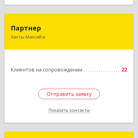
Партнер
Партнер
Ханты-Мансийск
628012, Ханты-Мансийский Автономный округ
- Югра АО, Ханты-Мансийск г, Ленина ул, дом
№ 52
Подробнее
Клиентов на сопровождении
22
Отправить заявку
Отправить заявку
Показать контакты
Назад