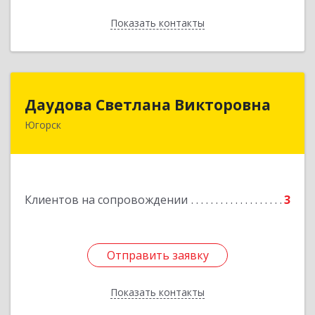
Показать контакты
Назад
Даудова Светлана Викторовна
Даудова Светлана Викторовна
Югорск
Подробнее
Клиентов на сопровождении
3
Отправить заявку
Отправить заявку
Показать контакты
Назад