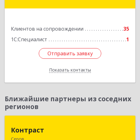
- Югра АО, Нягань г, Сибирская ул, дом № 2,
корпус 2, блок 2
Подробнее
Клиентов на сопровождении
35
1С:Специалист
1
Отправить заявку
Отправить заявку
Показать контакты
Назад
Ближайшие партнеры из соседних
регионов
Контраст
Контраст
Серов