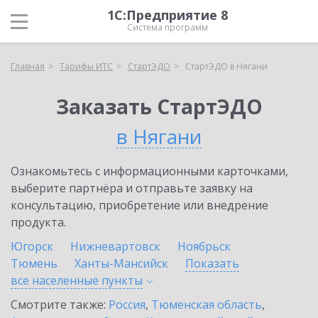
1С:Предприятие 8
Система программ
Главная
Тарифы ИТС
СтартЭДО
СтартЭДО в Нягани
Заказать СтартЭДО
в Нягани
Ознакомьтесь с информационными карточками,
выберите партнёра и отправьте заявку на
консультацию, приобретение или внедрение
продукта.
Югорск
Нижневартовск
Ноябрьск
Тюмень
Ханты-Мансийск
Показать
все населенные
пункты
Смотрите также:
Россия
,
Тюменская область
,