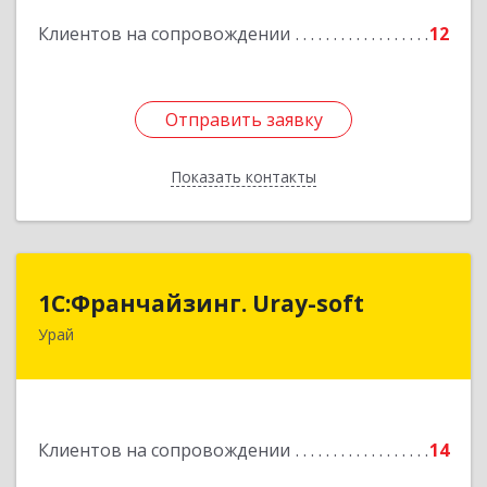
Подробнее
Клиентов на сопровождении
12
Отправить заявку
Отправить заявку
Показать контакты
Назад
1С:Франчайзинг. Uray-soft
1С:Франчайзинг. Uray-soft
Урай
628284, Ханты-Мансийский Автономный округ
- Югра АО, Урай г, 2-й мкр, дом № 89а, кв.2
Подробнее
Клиентов на сопровождении
14