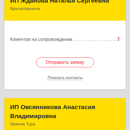
ИП Жданова Наталья Сергеевна
Краснотурьинск
Подробнее
Клиентов на сопровождении
7
Отправить заявку
Отправить заявку
Показать контакты
Назад
ИП Овсянникова Анастасия
ИП Овсянникова Анастасия
Владимировна
Владимировна
Нижняя Тура
624222, Свердловская обл, Нижняя Тура г,