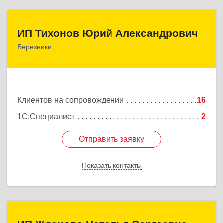
ИП Тихонов Юрий Александрович
ИП Тихонов Юрий Александрович
Березники
618400, Пермский край, Березники г, Карла
Маркса ул, дом № 48, оф.431
Подробнее
Клиентов на сопровождении
16
1С:Специалист
2
Отправить заявку
Отправить заявку
Показать контакты
Назад
ИП Жданова Наталья Сергеевна