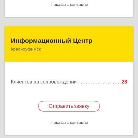
Показать контакты
Назад
Информационный Центр
Информационный Центр
Красноуфимск
623300, Свердловская обл, Красноуфимск г,
Мизерова ул, дом № 112А
Подробнее
Клиентов на сопровождении
28
Отправить заявку
Отправить заявку
Показать контакты
Назад