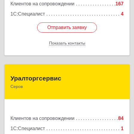
Клиентов на сопровождении
167
1С:Специалист
4
Отправить заявку
Отправить заявку
Показать контакты
Назад
Уралторгсервис
Уралторгсервис
Серов
624980, Свердловская обл, Серов г, Кирова ул,
дом № 2
Подробнее
Клиентов на сопровождении
84
1С:Специалист
1