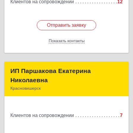
Клиентов на сопровождении
12
Отправить заявку
Отправить заявку
Показать контакты
Назад
ИП Паршакова Екатерина
ИП Паршакова Екатерина
Николаевна
Николаевна
Красновишерск
618590, Пермский край, Красновишерск г, Карла
Маркса ул, дом № 27, кв.8
Клиентов на сопровождении
7
Подробнее