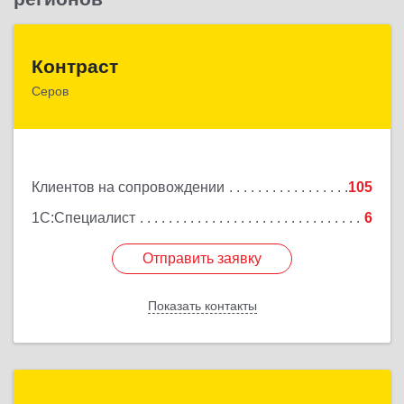
Контраст
Контраст
Серов
624993, Свердловская обл, Серов г, Ленина ул,
дом № 187
Подробнее
Клиентов на сопровождении
105
1С:Специалист
6
Отправить заявку
Отправить заявку
Показать контакты
Назад
АРМ-Техно