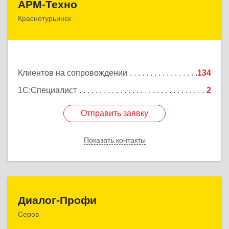
АРМ-Техно
Краснотурьинск
624447, Свердловская обл, Краснотурьинск г,
Чкалова ул, дом № 4, оф.119
Подробнее
Клиентов на сопровождении
134
1С:Специалист
2
Отправить заявку
Отправить заявку
Показать контакты
Назад
Диалог-Профи
Диалог-Профи
Серов
624980, Свердловская обл, Серов г, Короленко ул,
дом № 7/29, кв.2