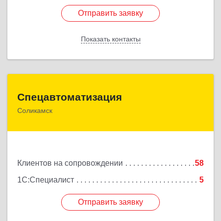
Отправить заявку
Отправить заявку
Показать контакты
Назад
Спецавтоматизация
Спецавтоматизация
Соликамск
618547, Пермский край, Соликамск г,
Транспортная ул, дом № 4
Подробнее
Клиентов на сопровождении
58
1С:Специалист
5
Отправить заявку
Отправить заявку