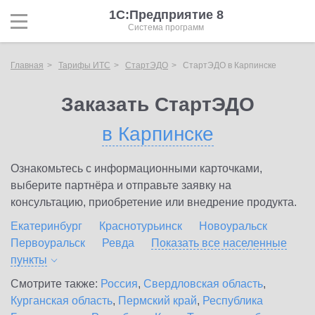
1С:Предприятие 8
Система программ
Главная
Тарифы ИТС
СтартЭДО
СтартЭДО в Карпинске
Заказать СтартЭДО
в Карпинске
Ознакомьтесь с информационными карточками,
выберите партнёра и отправьте заявку на
консультацию, приобретение или внедрение продукта.
Екатеринбург
Краснотурьинск
Новоуральск
Первоуральск
Ревда
Показать все населенные
пункты
Смотрите также:
Россия
,
Свердловская область
,
Курганская область
,
Пермский край
,
Республика