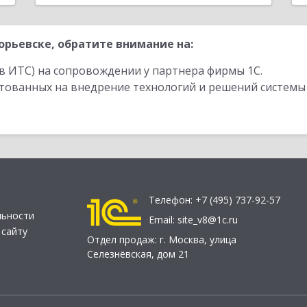
рьевске, обратите внимание на:
в ИТС) на сопровождении у партнера фирмы 1С.
стованных на внедрение технологий и решений системы
Телефон:
+7 (495) 737-92-57
льности
Email:
site_v8@1c.ru
 сайту
Отдел продаж:
г. Москва
,
улица
Селезнёвская, дом 21