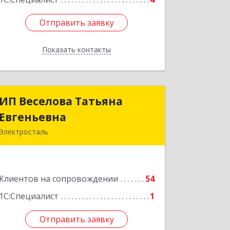
Отправить заявку
Отправить заявку
Показать контакты
Назад
ИП Веселова Татьяна
ИП Веселова Татьяна
Евгеньевна
Евгеньевна
Электросталь
144000, Московская обл,
Электросталь г, Николаева ул, дом №
6, кв.6
Клиентов на сопровождении
54
Подробнее
1С:Специалист
1
Отправить заявку
Отправить заявку