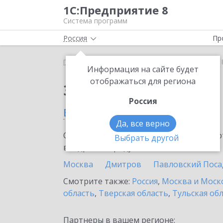
1С:Предприятие 8
Система программ
Россия
Пр
Главная
Тарифы ИТС
СтартЭДО
СтартЭДО в 
Информация на сайте будет
отображаться для региона
Заказать СтартЭДО
Россия
в Егорьевске
Да, все верно
Ознакомьтесь с информационными карт
Выбрать другой
внедрение продукта.
Москва
Дмитров
Павловский Поса
Смотрите также:
Россия
,
Москва и Моск
область
,
Тверская область
,
Тульская об
Партнеры в вашем регионе: