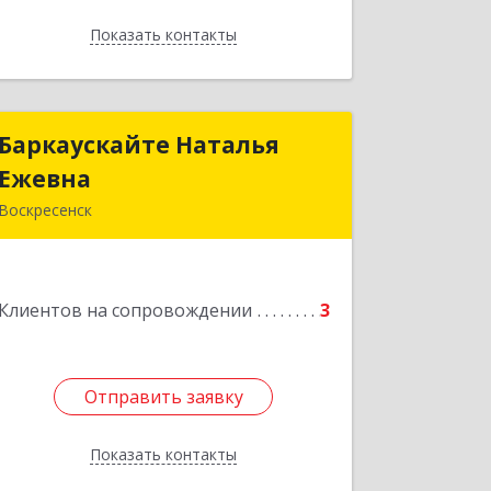
Показать контакты
Назад
Баркаускайте Наталья
Баркаускайте Наталья
Ежевна
Ежевна
Воскресенск
140222, Московская обл,
Воскресенский р-н, Воскресенск г,
Карпово с., Центральная ул., дом №
Клиентов на сопровождении
55А
3
Подробнее
Отправить заявку
Отправить заявку
Показать контакты
Назад