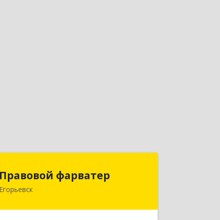
Правовой фарватер
Правовой фарватер
Егорьевск
Подробнее