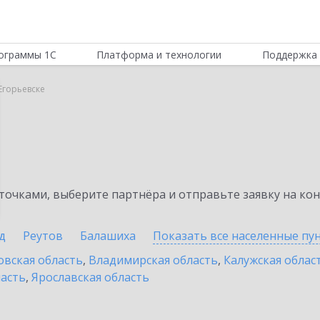
ограммы 1С
Платформа и технологии
Поддержка 
Егорьевске
очками, выберите партнёра и отправьте заявку на ко
д
Реутов
Балашиха
Показать все населенные
пу
овская область
,
Владимирская область
,
Калужская облас
ласть
,
Ярославская область