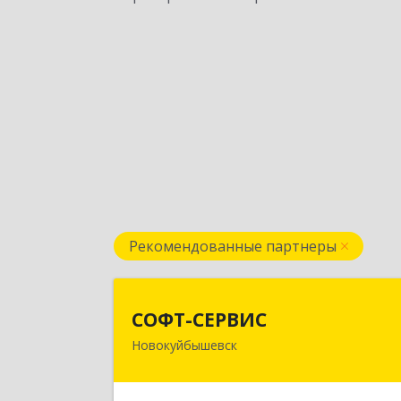
Рекомендованные партнеры
СОФТ-СЕРВИ
СОФТ-СЕРВИС
Новокуйбышевск
446206, Самарская обл
Новокуйбышевск г, Островского ул
дом № 17А 12, оф.4