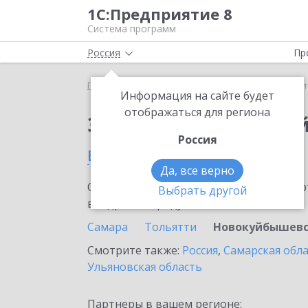
1С:Предприятие 8
Система программ
Россия
Пр
Главная
Тарифы ИТС
Старт Ритейл
Старт Ри
Информация на сайте будет
отображаться для региона
Заказать Старт Рите
Россия
в Новокуйбышевске
Да, все верно
Ознакомьтесь с информационными карт
Выбрать другой
внедрение продукта.
Самара
Тольятти
Новокуйбышев
Смотрите также:
Россия
,
Самарская обл
Ульяновская область
Партнеры в вашем регионе: