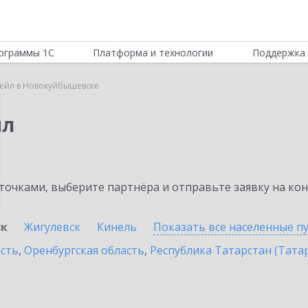
ограммы 1С
Платформа и технологии
Поддержка 
тейл в Новокуйбышевске
йл
очками, выберите партнёра и отправьте заявку на ко
ск
Жигулевск
Кинель
Показать все населенные
п
асть
,
Оренбургская область
,
Республика Татарстан (Тата