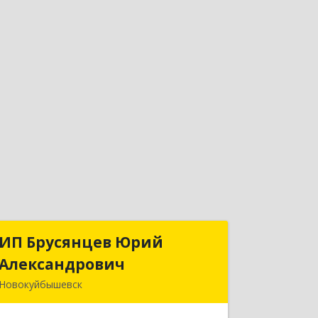
ИП Брусянцев Юрий
ИП Брусянцев Юрий
Александрович
Александрович
Новокуйбышевск
446200, Самарская обл,
Новокуйбышевск г, Гагарина 11