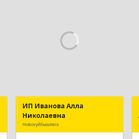
С
ИП Иванова Алла
ИП Иванова Алла
Николаевна
Николаевна
,
Новокуйбышевск
,
446 201, Самарская обл.,
7
г.Новокуйбышевск,ул.Ворошилова,д.30,кв.70