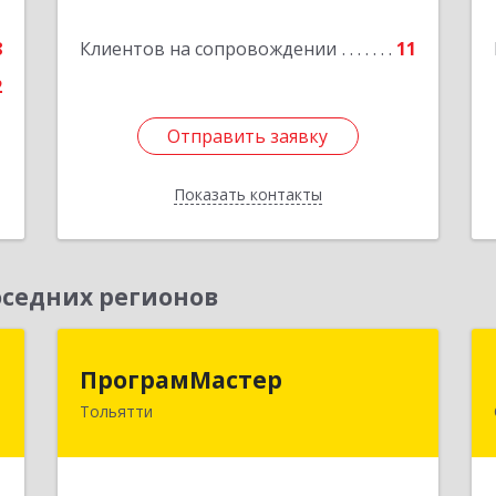
е
8
Клиентов на сопровождении
11
Подробнее
2
Отправить заявку
Отправить заявку
Показать контакты
Назад
седних регионов
а
ПрограмМастер
ПрограмМастер
Тольятти
,
445004, Самарская обл, Тольятти г,
5
Автозаводское ш, дом № 51