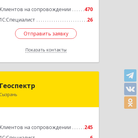
Подробнее
Клиентов на сопровождении
470
1С:Специалист
26
Отправить заявку
Отправить заявку
Показать контакты
Назад
Геоспектр
Геоспектр
Сызрань
446001, Самарская обл, Сызрань г,
Кирова ул, дом № 46
Подробнее
Клиентов на сопровождении
245
1С:Специалист
6