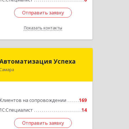
Отправить заявку
Отправить заявку
Показать контакты
Назад
Автоматизация Успеха
Автоматизация Успеха
Самара
443011, Самарская обл, Самара г, 22
Партсъезда ул, дом № 207, оф.14
Подробнее
Клиентов на сопровождении
169
1С:Специалист
14
Отправить заявку
Отправить заявку