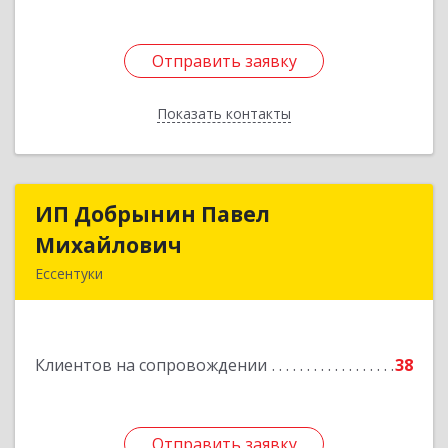
Отправить заявку
Отправить заявку
Показать контакты
Назад
ИП Добрынин Павел
ИП Добрынин Павел
Михайлович
Михайлович
Ессентуки
Подробнее
Клиентов на сопровождении
38
Отправить заявку
Отправить заявку