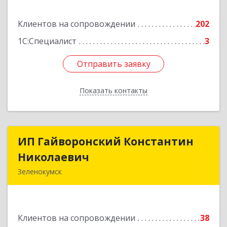
Подробнее
Клиентов на сопровождении
202
1С:Специалист
3
Отправить заявку
Отправить заявку
Показать контакты
Назад
ИП Гайворонский Константин
ИП Гайворонский Константин
Николаевич
Николаевич
Зеленокумск
357910, Ставропольский край, Советский р-н,
Зеленокумск г, Ленина пл, дом № 6, оф.4
Клиентов на сопровождении
38
Подробнее