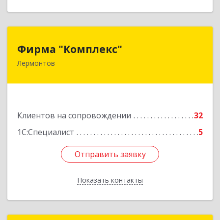
Фирма "Комплекс"
Фирма "Комплекс"
Лермонтов
357348, Ставропольский край, Лермонтов г,
Острогорка с, Степная ул, дом № 46, а
Подробнее
Клиентов на сопровождении
32
1С:Специалист
5
Отправить заявку
Отправить заявку
Показать контакты
Назад