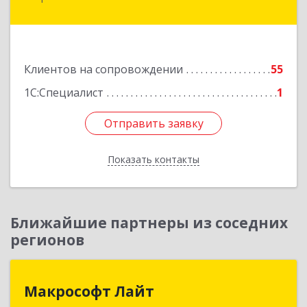
Калинина ул, дом № 109
Подробнее
Клиентов на сопровождении
55
1С:Специалист
1
Отправить заявку
Отправить заявку
Показать контакты
Назад
Ближайшие партнеры из соседних
регионов
Макрософт Лайт
Макрософт Лайт