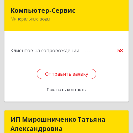
Компьютер-Сервис
Компьютер-Сервис
Минеральные воды
357202, Ставропольский край, Минеральные
Воды г, Гагарина ул, дом № 48
Подробнее
Клиентов на сопровождении
58
Отправить заявку
Отправить заявку
Показать контакты
Назад
ИП Мирошниченко Татьяна
ИП Мирошниченко Татьяна
Александровна
Александровна