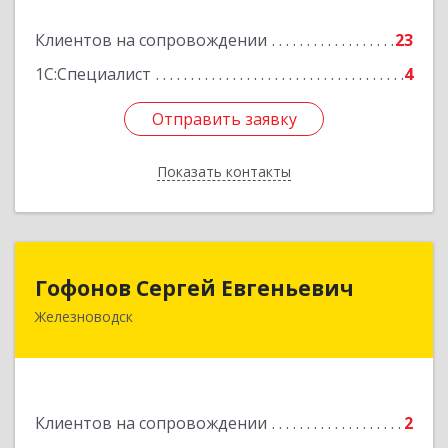
Подробнее
Клиентов на сопровождении
23
1С:Специалист
4
Отправить заявку
Отправить заявку
Показать контакты
Назад
Гофонов Сергей Евгеньевич
Гофонов Сергей Евгеньевич
Железноводск
Подробнее
Клиентов на сопровождении
2