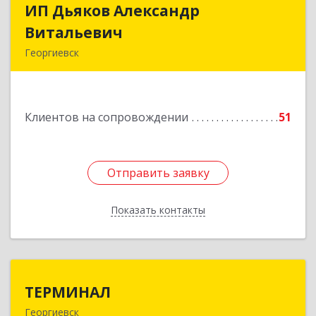
ИП Дьяков Александр
ИП Дьяков Александр
Витальевич
Витальевич
Георгиевск
Подробнее
Клиентов на сопровождении
51
Отправить заявку
Отправить заявку
Показать контакты
Назад
ТЕРМИНАЛ
ТЕРМИНАЛ
Георгиевск
357820, Ставропольский край, Георгиевск г,