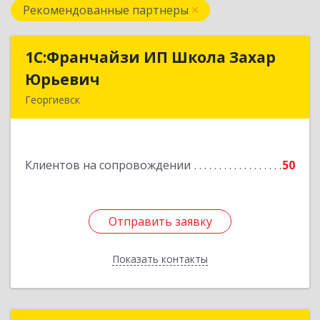
Рекомендованные партнеры
1С:Франчайзи ИП Школа Захар
1С:Франчайзи ИП Школа Захар
Юрьевич
Юрьевич
Георгиевск
357840, Ставропольский край, Георгиевский р-
н, Александрийская ст-ца, Курдюмовский пер,
дом № 10
Клиентов на сопровождении
50
Подробнее
Отправить заявку
Отправить заявку
Показать контакты
Назад