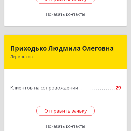
Показать контакты
Назад
Приходько Людмила Олеговна
Приходько Людмила Олеговна
Лермонтов
357341, Лермонтов г, П.Лумумбы ул, дом №
43/2, кв.44
Подробнее
Клиентов на сопровождении
29
Отправить заявку
Отправить заявку
Показать контакты
Назад