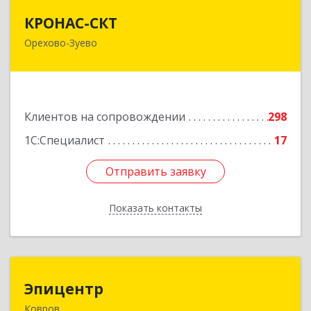
КРОНАС-СКТ
КРОНАС-СКТ
Орехово-Зуево
142600, Московская обл, Орехово-Зуево г,
Бабушкина ул, дом № 2А, пом.31
Подробнее
Клиентов на сопровождении
298
1С:Специалист
17
Отправить заявку
Отправить заявку
Показать контакты
Назад
Эпицентр
Эпицентр
Ковров