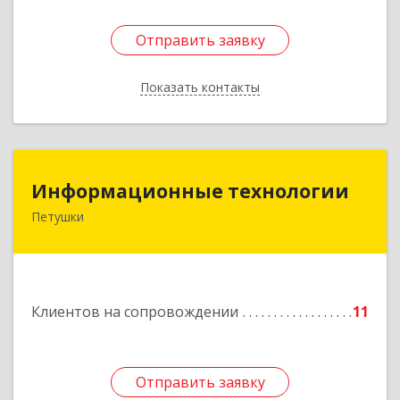
Отправить заявку
Отправить заявку
Показать контакты
Назад
Информационные технологии
Информационные технологии
Петушки
601144, Владимирская обл, Петушки г,
Маяковского ул, дом № 19
Подробнее
Клиентов на сопровождении
11
Отправить заявку
Отправить заявку