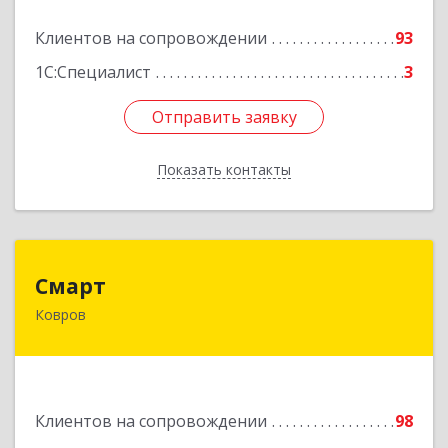
Подробнее
Клиентов на сопровождении
93
1С:Специалист
3
Отправить заявку
Отправить заявку
Показать контакты
Назад
Смарт
Смарт
Ковров
601900, Владимирская обл, Ковров г, Труда ул,
дом № 4, строение 99, оф.42
Подробнее
Клиентов на сопровождении
98