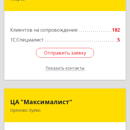
601900, Владимирская обл, Ковров г, Барсукова
ул, дом № 17
Подробнее
Клиентов на сопровождении
182
1С:Специалист
5
Отправить заявку
Отправить заявку
Показать контакты
Назад
ЦА "Максималист"
ЦА "Максималист"
Орехово-Зуево
142600, Московская обл, Орехово-Зуево г,
Ленина ул, дом № 78