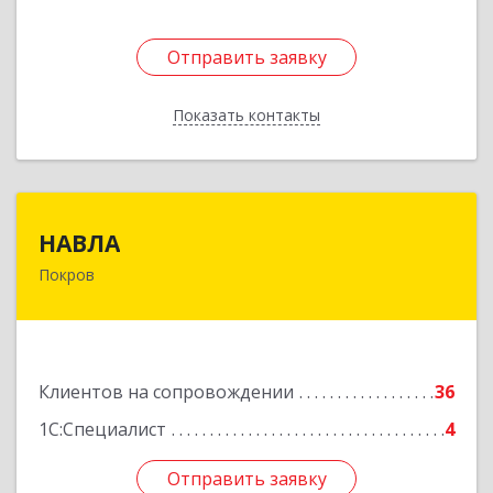
Отправить заявку
Отправить заявку
Показать контакты
Назад
НАВЛА
НАВЛА
Покров
601120, Владимирская обл, Петушинский р-н,
Покров г, Ленина ул, дом № 98, пом.6
Подробнее
Клиентов на сопровождении
36
1С:Специалист
4
Отправить заявку
Отправить заявку