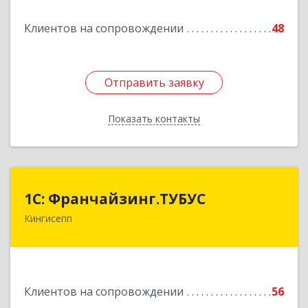
Клиентов на сопровождении
48
Подробнее
Отправить заявку
Отправить заявку
Показать контакты
Назад
1С: Франчайзинг.ТУБУС
1С: Франчайзинг.ТУБУС
Кингисепп
Подробнее
Клиентов на сопровождении
56