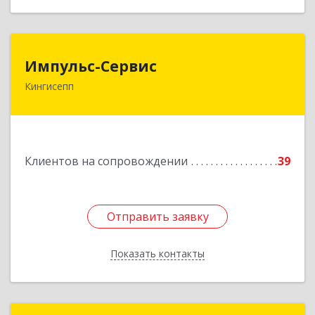
Импульс-Сервис
Импульс-Сервис
Кингисепп
188480, Ленинградская обл, Кингисеппский р-н,
Кингисепп г, Воровского ул, дом № 40/15
Подробнее
Клиентов на сопровождении
39
Отправить заявку
Отправить заявку
Показать контакты
Назад