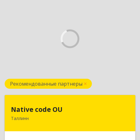
Рекомендованные партнеры
Native code OU
Native code OU
Таллинн
13424, Estonia, Tallinn, Varese tn.10A-45
Подробнее