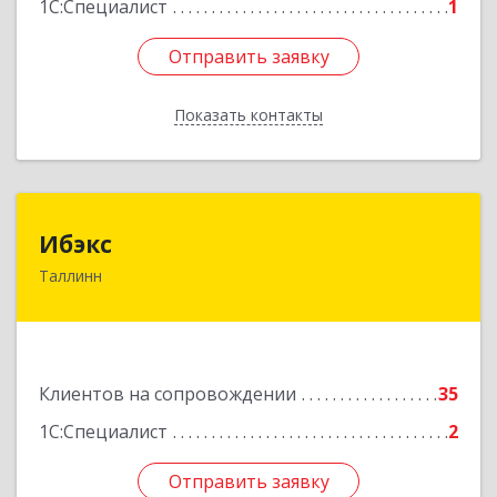
1С:Специалист
1
Отправить заявку
Отправить заявку
Показать контакты
Назад
Ибэкс
Ибэкс
Таллинн
Таллин, 13522, ул. Вабаыхумуузеуми, 5/II - 37
Подробнее
Клиентов на сопровождении
35
1С:Специалист
2
Отправить заявку
Отправить заявку