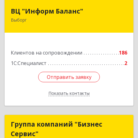
ВЦ "Информ Баланс"
ВЦ "Информ Баланс"
Выборг
188800, Ленинградская обл, Выборгский р-н,
Выборг г, Каменный пер, дом № 2а
Подробнее
Клиентов на сопровождении
186
1С:Специалист
2
Отправить заявку
Отправить заявку
Показать контакты
Назад
Группа компаний "Бизнес
Группа компаний "Бизнес
Сервис"
Сервис"