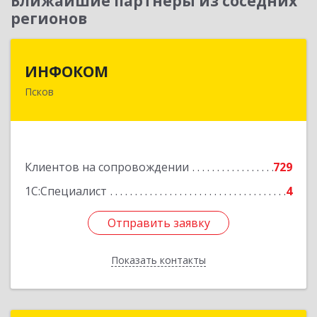
Ближайшие партнеры из соседних
регионов
ИНФОКОМ
ИНФОКОМ
Псков
180000, Псковская обл, Псков г, Советская ул,
дом № 42г
Подробнее
Клиентов на сопровождении
729
1С:Специалист
4
Отправить заявку
Отправить заявку
Показать контакты
Назад