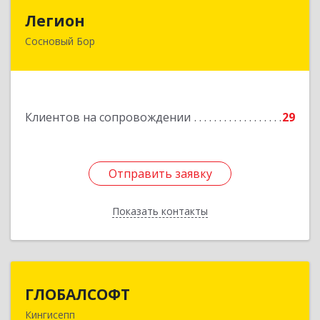
Легион
Легион
Сосновый Бор
188544, Ленинградская обл, Сосновый Бор г,
Парковая ул, дом № 9
Подробнее
Клиентов на сопровождении
29
Отправить заявку
Отправить заявку
Показать контакты
Назад
ГЛОБАЛСОФТ
ГЛОБАЛСОФТ
Кингисепп
188485, Ленинградская обл, Кингисеппский р-н,