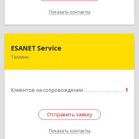
Показать контакты
Назад
ESANET Serviсe
ESANET Serviсe
Таллинн
Vana-Louna 19, Tallin 10134, Estonia
Подробнее
Клиентов на сопровождении
1
Отправить заявку
Отправить заявку
Показать контакты
Назад