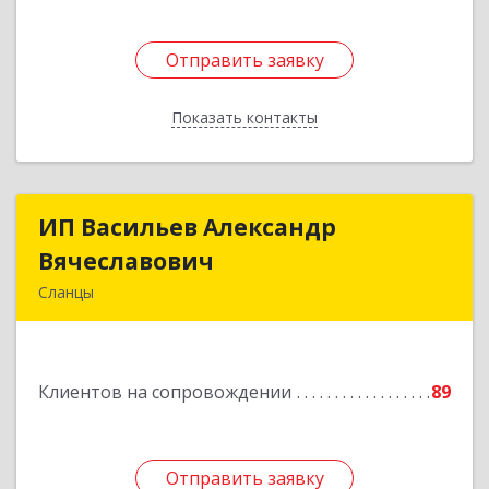
Отправить заявку
Отправить заявку
Показать контакты
Назад
ИП Васильев Александр
ИП Васильев Александр
Вячеславович
Вячеславович
Сланцы
Ленинградская обл, Сланцы г, Спортивная ул,
дом № 2
Клиентов на сопровождении
89
Подробнее
Отправить заявку
Отправить заявку