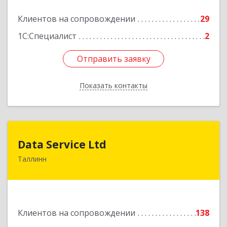
Клиентов на сопровождении
29
1С:Специалист
2
Отправить заявку
Отправить заявку
Показать контакты
Назад
Data Service Ltd
Data Service Ltd
Таллинн
Estonia, Laulupeo 24, Tallinn, 10128
Подробнее
Клиентов на сопровождении
138