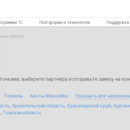
ограммы 1С
Платформа и технологии
Поддержка 
Новом Уренгое
очками, выберите партнёра и отправьте заявку на ко
Тюмень
Ханты-Мансийск
Показать все населен
асть
,
Архангельская область
,
Красноярский край
,
Курган
ь
,
Томская область