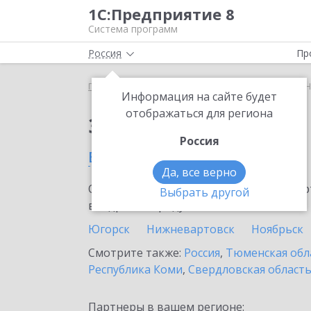
1С:Предприятие 8
Система программ
Россия
Пр
Главная
Сервисы ИТС
Smartway
Smartway в 
Информация на сайте будет
отображаться для региона
Заказать Smartway
Россия
в Новом Уренгое
Да, все верно
Ознакомьтесь с информационными карт
Выбрать другой
внедрение продукта.
Югорск
Нижневартовск
Ноябрьск
Смотрите также:
Россия
,
Тюменская обл
Республика Коми
,
Свердловская област
Партнеры в вашем регионе: