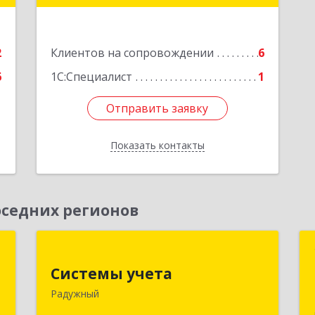
дом № 2, кв.57
е
Подробнее
2
Клиентов на сопровождении
6
6
1С:Специалист
1
Отправить заявку
Отправить заявку
Показать контакты
Назад
седних регионов
а
Системы учета
Системы учета
,
628462, Ханты-Мансийский
Радужный
5
Автономный округ - Югра АО,