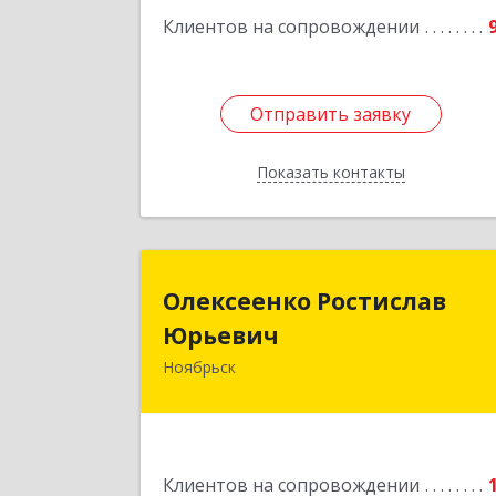
Клиентов на сопровождении
Отправить заявку
Отправить заявку
Показать контакты
Назад
Олексеенко Ростисла
Олексеенко Ростислав
Юрьеви
Юрьевич
Ноябрьск
629804, Ямало-Ненецкий АО
Ноябрьск г, УТАДС п, дом № 84, кв.
Подробне
Клиентов на сопровождении