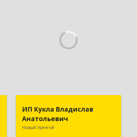
М
ИП Кукла Владислав
ИП Кукла Владислав
Анатольевич
Анатольевич
й
м
Новый Уренгой
629306, Ямало-Ненецкий АО, Новый
4
Уренгой г, Интернациональная ул,