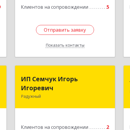
9
Клиентов на сопровождении
5
Отправить заявку
Отправить заявку
Показать контакты
Назад
в
ИП Семчук Игорь
ИП Семчук Игорь
ч
Игоревич
Игоревич
Радужный
,
628464, ХМАО-Югра, г. Радужный, 1
2
мкн., строение 43
е
Подробнее
1
Клиентов на сопровождении
2