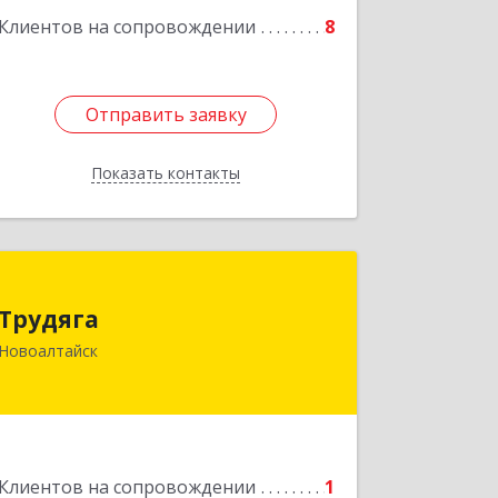
Подробнее
Клиентов на сопровождении
8
Отправить заявку
Отправить заявку
Показать контакты
Назад
Трудяга
Трудяга
658080, Алтайский край, Новоалтайск
Новоалтайск
г, Прудская ул, дом № 10-21
Подробнее
Клиентов на сопровождении
1