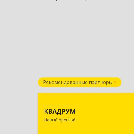
Рекомендованные партнеры
КВАДРУ
КВАДРУМ
629309, Ямало-Ненецкий АО, Новы
Новый Уренгой
Уренгой г, Северное Кольцо ул, до
№ 1