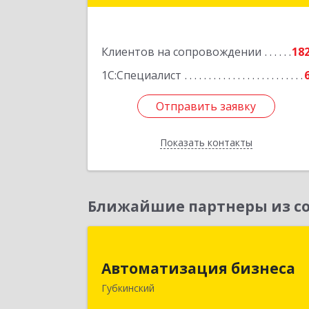
Подробне
Клиентов на сопровождении
18
1С:Специалист
Отправить заявку
Отправить заявку
Показать контакты
Назад
Ближайшие партнеры из со
Автоматизация бизнес
Автоматизация бизнеса
629830, Ямало-Ненецкий АО
Губкинский
Губкинский г, мкр.6, дом № 