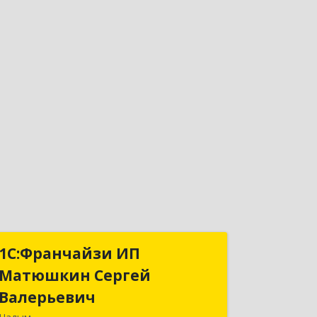
1С:Франчайзи ИП
1С:Франчайзи ИП
Матюшкин Сергей
Матюшкин Сергей
Валерьевич
Валерьевич