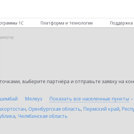
ограммы 1С
Платформа и технологии
Поддержка 
Кумертау
очками, выберите партнёра и отправьте заявку на ко
шимбай
Мелеуз
Показать все населенные
пункты
шкортостан
,
Оренбургская область
,
Пермский край
,
Респ
ублика
,
Челябинская область