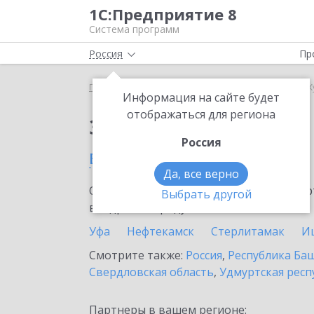
1С:Предприятие 8
Система программ
Россия
Пр
Главная
Сервисы ИТС
Smartway
Smartway в 
Информация на сайте будет
отображаться для региона
Заказать Smartway
Россия
в Кумертау
Да, все верно
Ознакомьтесь с информационными карт
Выбрать другой
внедрение продукта.
Уфа
Нефтекамск
Стерлитамак
И
Смотрите также:
Россия
,
Республика Ба
Свердловская область
,
Удмуртская респ
Партнеры в вашем регионе: