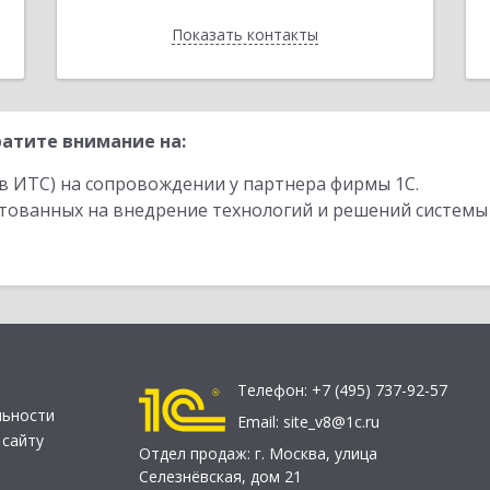
Показать контакты
Назад
атите внимание на:
в ИТС) на сопровождении у партнера фирмы 1С.
стованных на внедрение технологий и решений системы
Телефон:
+7 (495) 737-92-57
льности
Email:
site_v8@1c.ru
 сайту
Отдел продаж:
г. Москва
,
улица
Селезнёвская, дом 21