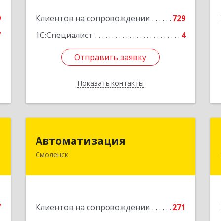
Подробнее
е
9
Клиентов на сопровождении
729
7
1С:Специалист
4
Отправить заявку
Отправить заявку
Показать контакты
Назад
т
Автоматизация
Автоматизация
Смоленск
,
214019, Смоленская обл, Смоленск г,
3
Марии Октябрьской ул, дом № 16,
оф.107
е
Подробнее
7
Клиентов на сопровождении
271