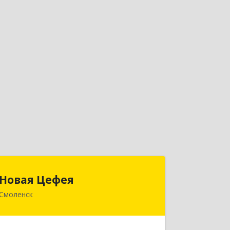
Новая Цефея
Новая Цефея
Смоленск
214018, Смоленская обл, Смоленск г,
Раевского ул, дом № 10