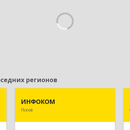
седних регионов
я
ИНФОКОМ
ИНФОКОМ
Псков
,
180000, Псковская обл, Псков г,
№
Советская ул, дом № 42г
7