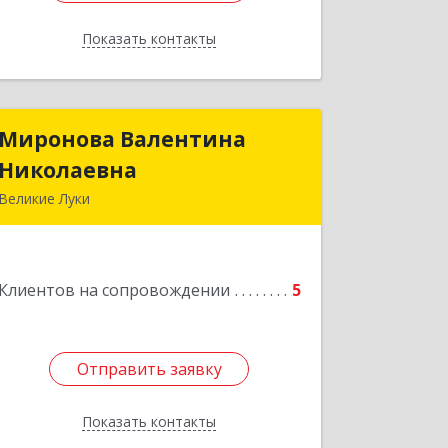
Показать контакты
Назад
Миронова Валентина
Миронова Валентина
Николаевна
Николаевна
Великие Луки
Подробнее
Клиентов на сопровождении
5
Отправить заявку
Отправить заявку
Показать контакты
Назад