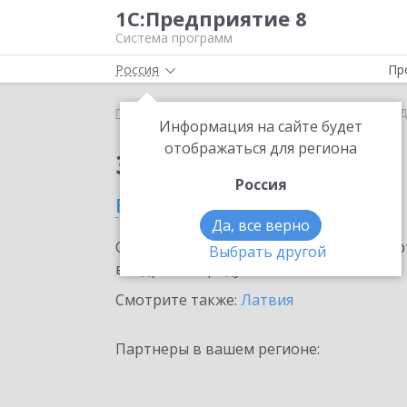
1С:Предприятие 8
Система программ
Россия
Пр
Главная
Сервисы ИТС
Smartway
Smartway в 
Информация на сайте будет
отображаться для региона
Заказать Smartway
Россия
в Даугавпилсе
Да, все верно
Ознакомьтесь с информационными карт
Выбрать другой
внедрение продукта.
Смотрите также:
Латвия
Партнеры в вашем регионе: