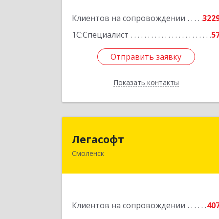
Подробне
Клиентов на сопровождении
322
1С:Специалист
5
Отправить заявку
Отправить заявку
Показать контакты
Назад
Легасоф
Легасофт
Смоленск
214018, Смоленская обл, Смоленск г
Ново-Рославльская ул, дом № 1
Подробне
Клиентов на сопровождении
40