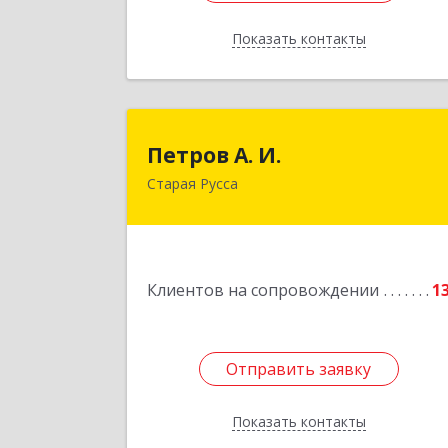
Показать контакты
Назад
Петров А. И
Петров А. И.
Старая Русса
Старая Русса, пер.Волотовский, д.2
Подробне
Клиентов на сопровождении
1
Отправить заявку
Отправить заявку
Показать контакты
Назад