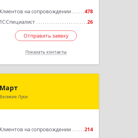
Подробнее
Клиентов на сопровождении
478
1С:Специалист
26
Отправить заявку
Отправить заявку
Показать контакты
Назад
Март
Март
Великие Луки
182113, Псковская обл, Великие Луки
г, Ботвина ул, дом № 17 А, пом.1003
Подробнее
Клиентов на сопровождении
214