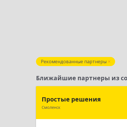
Рекомендованные партнеры
Ближайшие партнеры из со
Простые решени
Простые решения
Смоленск
214015, Смоленская обл, Смоленск г
Большая Краснофлотская ул, дом 
1