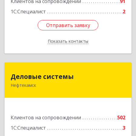
Клиентов на сопровождении
91
1С:Специалист
2
Отправить заявку
Отправить заявку
Показать контакты
Назад
Деловые системы
Деловые системы
Нефтекамск
452689, Башкортостан Респ, Нефтекамск г,
Ленина ул, дом № 47В, пом.3
Подробнее
Клиентов на сопровождении
502
1С:Специалист
3