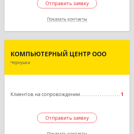
Отправить заявку
Отправить заявку
Показать контакты
Назад
КОМПЬЮТЕРНЫЙ ЦЕНТР ООО
КОМПЬЮТЕРНЫЙ ЦЕНТР ООО
Чернушка
617830, Пермский край г. Чернушка, ул.
Коммунистическая, д. 9
Подробнее
Клиентов на сопровождении
1
Отправить заявку
Отправить заявку
Показать контакты
Назад