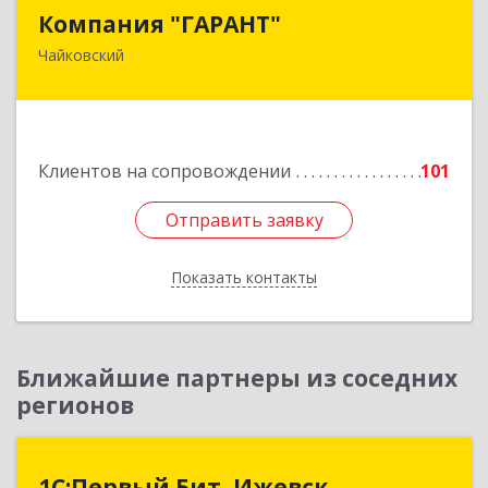
Компания "ГАРАНТ"
Компания "ГАРАНТ"
Чайковский
617760, Пермский край, Чайковский г, Карла
Маркса ул, дом № 31, оф.3
Подробнее
Клиентов на сопровождении
101
Отправить заявку
Отправить заявку
Показать контакты
Назад
Ближайшие партнеры из соседних
регионов
1С:Первый Бит, Ижевск
1С:Первый Бит, Ижевск