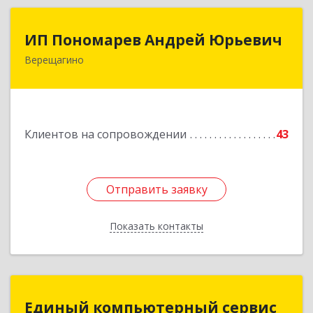
ИП Пономарев Андрей Юрьевич
ИП Пономарев Андрей Юрьевич
Верещагино
617120, Пермский край, Верещагинский р-н,
Верещагино г, Октябрьская ул, дом № 68, оф.1
Подробнее
Клиентов на сопровождении
43
Отправить заявку
Отправить заявку
Показать контакты
Назад
Единый компьютерный сервис
Единый компьютерный сервис