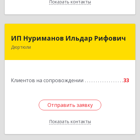
Показать контакты
Назад
ИП Нуриманов Ильдар Рифович
ИП Нуриманов Ильдар Рифович
Дюртюли
452320, Башкортостан Респ, Дюртюли г,
Первомайская ул, 2а, кв.76
Подробнее
Клиентов на сопровождении
33
Отправить заявку
Отправить заявку
Показать контакты
Назад