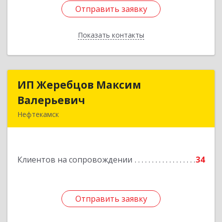
Отправить заявку
Отправить заявку
Показать контакты
Назад
ИП Жеребцов Максим
ИП Жеребцов Максим
Валерьевич
Валерьевич
Нефтекамск
452680, Башкортостан Респ, Нефтекамск г,
Зодчих ул, строение № 20 "В"
Клиентов на сопровождении
34
Подробнее
Отправить заявку
Отправить заявку