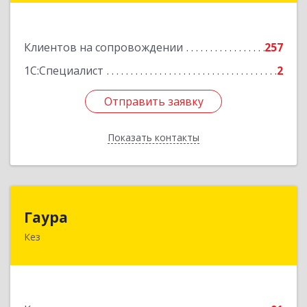
Подробнее
Клиентов на сопровождении
257
1С:Специалист
2
Отправить заявку
Отправить заявку
Показать контакты
Назад
Гаура
Гаура
Кез
427580, Удмуртская Респ, Кезский р-н, Кез п,
Кооперативная ул, дом № 12
Подробнее