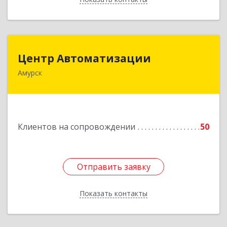
Центр Автоматизации
Центр Автоматизации
Амурск
682640, Хабаровский край, Амурск г, Мира пр-
кт, дом № 55, оф.2
Подробнее
Клиентов на сопровождении
50
Отправить заявку
Отправить заявку
Показать контакты
Назад