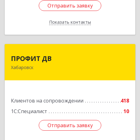
Отправить заявку
Отправить заявку
Показать контакты
Назад
ПРОФИТ ДВ
ПРОФИТ ДВ
Хабаровск
680000, Хабаровский край, Хабаровск г,
Муравьева-Амурского ул, дом № 25, пом.I
Подробнее
Клиентов на сопровождении
418
1С:Специалист
10
Отправить заявку
Отправить заявку