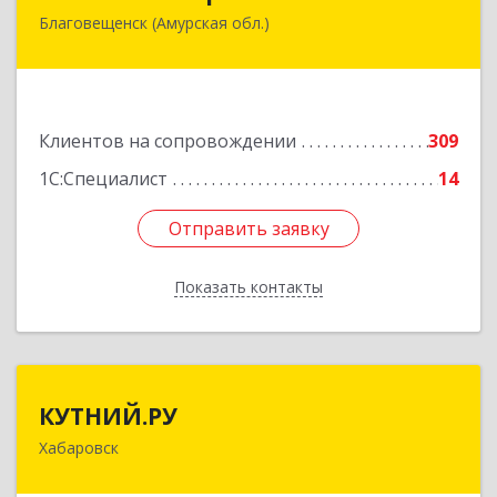
Благовещенск (Амурская обл.)
675000, Амурская обл, Благовещенск г, Зейская
ул, дом № 134, оф.515
Подробнее
Клиентов на сопровождении
309
1С:Специалист
14
Отправить заявку
Отправить заявку
Показать контакты
Назад
КУТНИЙ.РУ
КУТНИЙ.РУ
Хабаровск
680007, Хабаровский край, Хабаровск г,
Шевчука ул, дом № 42, оф.505