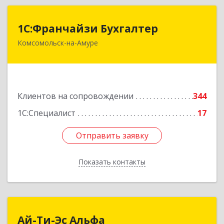
1С:Франчайзи Бухгалтер
1С:Франчайзи Бухгалтер
Комсомольск-на-Амуре
681000, Хабаровский край, Комсомольск-на-
Амуре г, Красногвардейская ул, дом № 14,
оф.202
Подробнее
Клиентов на сопровождении
344
1С:Специалист
17
Отправить заявку
Отправить заявку
Показать контакты
Назад
Ай-Ти-Эс Альфа
Ай-Ти-Эс Альфа