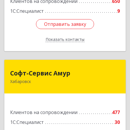
Клиентов на сопровождении
650
1С:Специалист
9
Отправить заявку
Отправить заявку
Показать контакты
Назад
Софт-Сервис Амур
Софт-Сервис Амур
Хабаровск
680000, Хабаровский край, Хабаровск г,
Муравьева-Амурского ул., дом № 4, оф.19
Подробнее
Клиентов на сопровождении
477
1С:Специалист
30