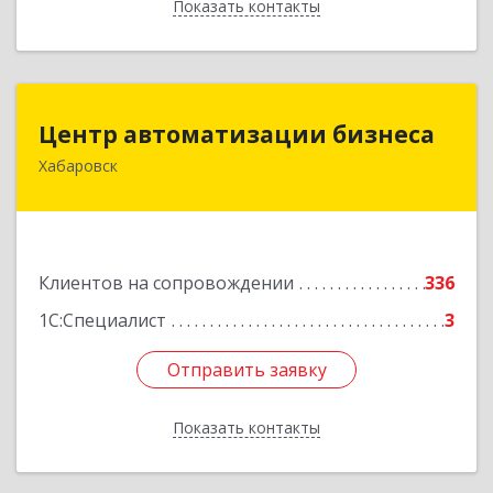
Показать контакты
Назад
Центр автоматизации бизнеса
Центр автоматизации бизнеса
Хабаровск
680030, Хабаровский край, Хабаровск г, Ленина
ул, дом № 4, оф.802
Подробнее
Клиентов на сопровождении
336
1С:Специалист
3
Отправить заявку
Отправить заявку
Показать контакты
Назад