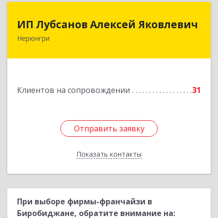
ИП Лубсанов Алексей Яковлевич
ИП Лубсанов Алексей Яковлевич
Нерюнгри
675002, Амурская область, г. Благовещенск, ул.
Краснофлотская ,77/1, кв.38
Подробнее
Клиентов на сопровождении
31
Отправить заявку
Отправить заявку
Показать контакты
Назад
При выборе фирмы-франчайзи в
Биробиджане, обратите внимание на: