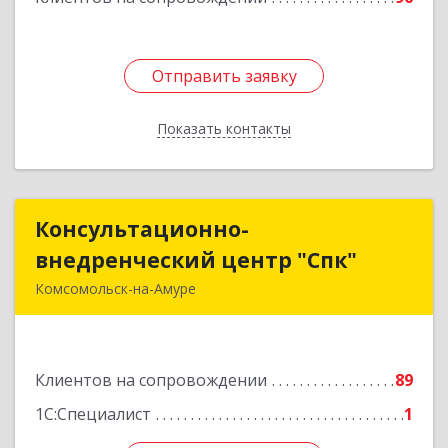
Отправить заявку
Отправить заявку
Показать контакты
Назад
Консультационно-
Консультационно-
внедренческий центр "Спк"
внедренческий центр "Спк"
Комсомольск-на-Амуре
681013, Хабаровский край, Комсомольск-на-
Амуре г, Димитрова, дом № 5, кв.302
Клиентов на сопровождении
89
Подробнее
1С:Специалист
1