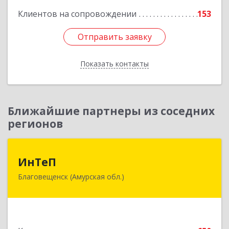
Клиентов на сопровождении
153
Отправить заявку
Отправить заявку
Показать контакты
Назад
Ближайшие партнеры из соседних
регионов
ИнТеП
ИнТеП
Благовещенск (Амурская обл.)
675000, Амурская обл, Благовещенск г,
Горького ул, дом № 172/1
Подробнее