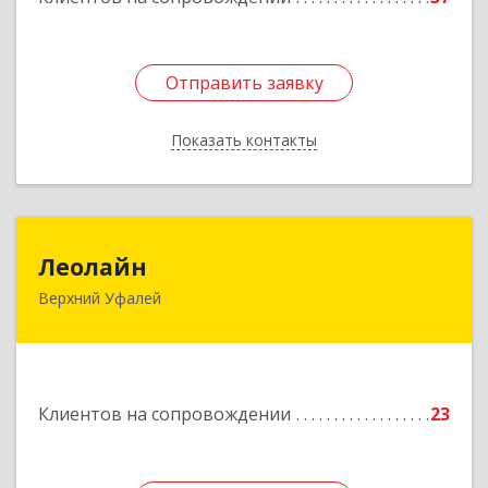
Отправить заявку
Отправить заявку
Показать контакты
Назад
Леолайн
Леолайн
Верхний Уфалей
456800, Челябинская обл, Верхний Уфалей г,
Ленина ул, дом № 147
Подробнее
Клиентов на сопровождении
23