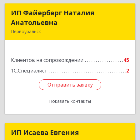
ИП Файерберг Наталия
ИП Файерберг Наталия
Анатольевна
Анатольевна
Первоуральск
623119, Свердловская обл, Первоуральск г,
Строителей ул, дом № 38-24
Клиентов на сопровождении
45
Подробнее
1С:Специалист
2
Отправить заявку
Отправить заявку
Показать контакты
Назад
ИП Исаева Евгения
ИП Исаева Евгения