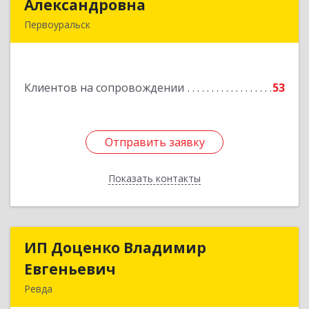
Александровна
Александровна
Первоуральск
Подробнее
Клиентов на сопровождении
53
Отправить заявку
Отправить заявку
Показать контакты
Назад
ИП Доценко Владимир
ИП Доценко Владимир
Евгеньевич
Евгеньевич
Ревда
623281, Свердловская обл, Ревда г, Карла