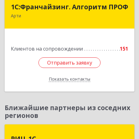
1С:Франчайзинг. Алгоритм ПРОФ
1С:Франчайзинг. Алгоритм ПРОФ
Арти
623340, Свердловская обл, Артинский р-н, Арти
рп, Рабочей молодежи ул, дом № 94, оф.3А
Подробнее
Клиентов на сопровождении
151
Отправить заявку
Отправить заявку
Показать контакты
Назад
Ближайшие партнеры из соседних
регионов
РИЦ-1С
РИЦ-1С