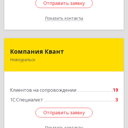
Отправить заявку
Отправить заявку
Показать контакты
Назад
Компания Квант
Компания Квант
Новоуральск
624130, Свердловская обл, Новоуральск г,
Автозаводская ул, дом № 11, кв.3
Подробнее
Клиентов на сопровождении
19
1С:Специалист
3
Отправить заявку
Отправить заявку
Показать контакты
Назад