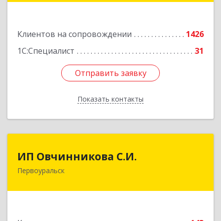
Подробнее
Клиентов на сопровождении
1426
1С:Специалист
31
Отправить заявку
Отправить заявку
Показать контакты
Назад
ИП Овчинникова С.И.
ИП Овчинникова С.И.
Первоуральск
623119, Свердловская обл, Первоуральск г,
Береговая ул, дом № 5Б, кв.160
Подробнее