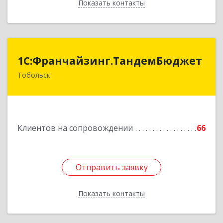
Показать контакты
Назад
1С:Франчайзинг.ТандемБюджет
1С:Франчайзинг.ТандемБюджет
Тобольск
Подробнее
Клиентов на сопровождении
66
Отправить заявку
Отправить заявку
Показать контакты
Назад