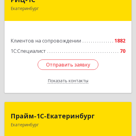
Екатеринбург
620102, Свердловская обл, Екатеринбург г,
Фурманова ул, дом № 124
Подробнее
Клиентов на сопровождении
1882
1С:Специалист
70
Отправить заявку
Отправить заявку
Показать контакты
Назад
Прайм-1С-Екатеринбург
Прайм-1С-Екатеринбург
Екатеринбург
620142, Свердловская обл, Екатеринбург г, 8
Марта ул, дом № 49, оф.609