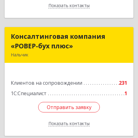
Показать контакты
Назад
Консалтинговая компания
Консалтинговая компания
«РОВЕР-бух плюс»
«РОВЕР-бух плюс»
Нальчик
360004, Кабардино-Балкарская Респ, Нальчик г,
Кирова ул, дом № 233
Клиентов на сопровождении
231
Подробнее
1С:Специалист
1
Отправить заявку
Отправить заявку
Показать контакты
Назад