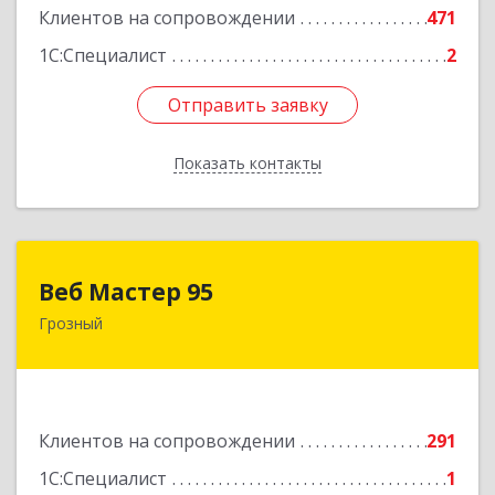
Клиентов на сопровождении
471
1С:Специалист
2
Отправить заявку
Отправить заявку
Показать контакты
Назад
Веб Мастер 95
Веб Мастер 95
Грозный
364050, Чеченская Респ, Грозный г, Им
Гайрбекова Муслима Гайрбековича ул, дом №
72
Подробнее
Клиентов на сопровождении
291
1С:Специалист
1