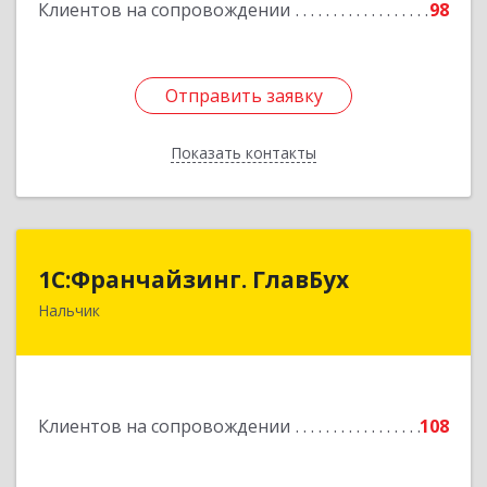
Клиентов на сопровождении
98
Отправить заявку
Отправить заявку
Показать контакты
Назад
1С:Франчайзинг. ГлавБух
1С:Франчайзинг. ГлавБух
Нальчик
360000, Кабардино-Балкарская Респ, Нальчик г,
Пачева ул, дом № 13, ТОД Европа, этаж 3, оф.2
Подробнее
Клиентов на сопровождении
108