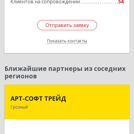
Клиентов на сопровождении
54
Отправить заявку
Отправить заявку
Показать контакты
Назад
Ближайшие партнеры из соседних
регионов
АРТ-СОФТ ТРЕЙД
АРТ-СОФТ ТРЕЙД
Грозный
364013, Чеченская Респ, Грозный г, Полярников
ул, дом № 36А
Подробнее