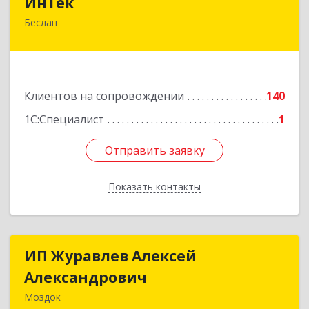
ИнТек
Беслан
363000, Северная Осетия - Алания Респ,
Правобережный, Беслан г, Комсомольская ул,
дом № 69
Подробнее
Клиентов на сопровождении
140
1С:Специалист
1
Отправить заявку
Отправить заявку
Показать контакты
Назад
ИП Журавлев Алексей
ИП Журавлев Алексей
Александрович
Александрович
Моздок