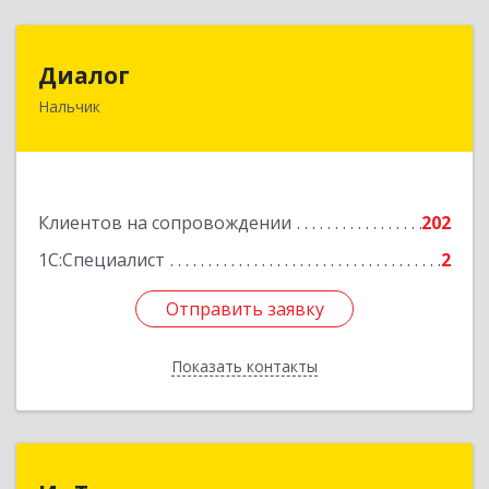
Диалог
Диалог
Нальчик
360016, Кабардино-Балкарская Респ, Нальчик г,
Калюжного ул, дом № 3, этаж 2
Подробнее
Клиентов на сопровождении
202
1С:Специалист
2
Отправить заявку
Отправить заявку
Показать контакты
Назад
ИнТек