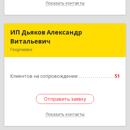
Показать контакты
Назад
ИП Дьяков Александр
ИП Дьяков Александр
Витальевич
Витальевич
Георгиевск
Подробнее
Клиентов на сопровождении
51
Отправить заявку
Отправить заявку
Показать контакты
Назад