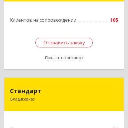
Подробнее
Клиентов на сопровождении
105
Отправить заявку
Отправить заявку
Показать контакты
Назад
Стандарт
Стандарт
Владикавказ
362025, Северная Осетия - Алания Респ,
Владикавказ г, Бородинская ул, дом № 25А,
этаж 2, оф. 25
Подробнее