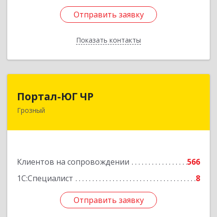
Отправить заявку
Отправить заявку
Показать контакты
Назад
Портал-ЮГ ЧР
Портал-ЮГ ЧР
Грозный
364906, Чеченская Респ, Грозный г, Путина пр-
кт, дом № 30
Подробнее
Клиентов на сопровождении
566
1С:Специалист
8
Отправить заявку
Отправить заявку