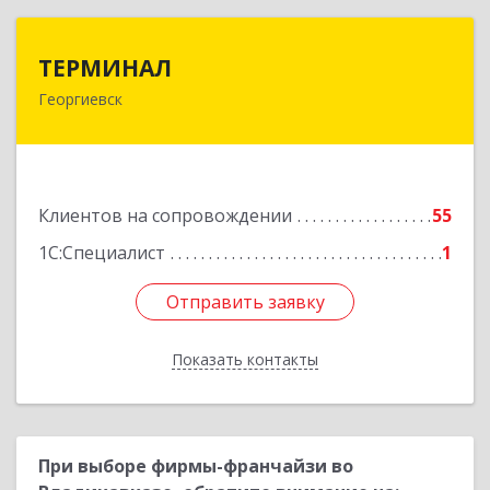
ТЕРМИНАЛ
ТЕРМИНАЛ
Георгиевск
357820, Ставропольский край, Георгиевск г,
Калинина ул, дом № 109
Подробнее
Клиентов на сопровождении
55
1С:Специалист
1
Отправить заявку
Отправить заявку
Показать контакты
Назад
При выборе фирмы-франчайзи во