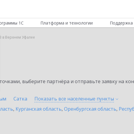
ограммы 1С
Платформа и технологии
Поддержка 
B в Верхнем Уфалее
очками, выберите партнёра и отправьте заявку на ко
ым
Сатка
Показать все населенные
пункты
бласть
,
Курганская область
,
Оренбургская область
,
Респу