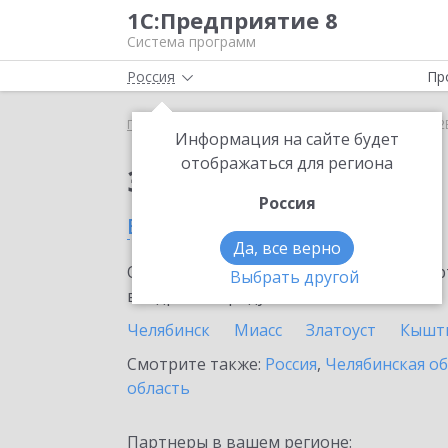
1С:Предприятие 8
Система программ
Россия
Пр
Главная
Сервисы ИТС
1С:СБП C2B
1С:СБП C2
Информация на сайте будет
отображаться для региона
Заказать 1С:СБП C2B
Россия
в Верхнем Уфалее
Да, все верно
Ознакомьтесь с информационными карт
Выбрать другой
внедрение продукта.
Челябинск
Миасс
Златоуст
Кышт
Смотрите также:
Россия
,
Челябинская о
область
Партнеры в вашем регионе: