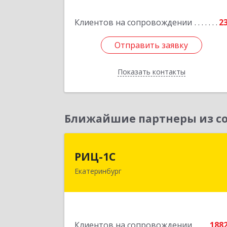
Подробне
Клиентов на сопровождении
2
Отправить заявку
Отправить заявку
Показать контакты
Назад
Ближайшие партнеры из со
РИЦ-1
РИЦ-1С
Екатеринбург
620102, Свердловская обл
Екатеринбург г, Фурманова ул, дом 
12
Подробне
Клиентов на сопровождении
188