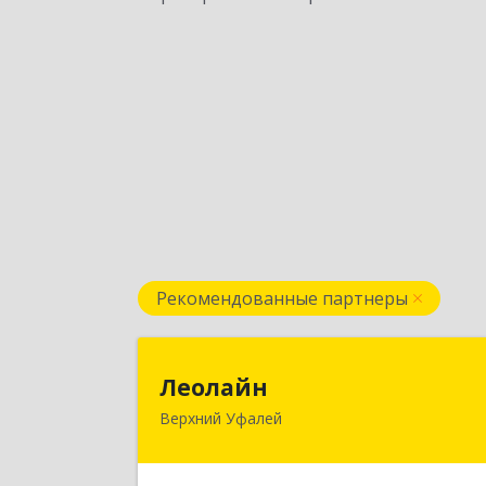
Рекомендованные партнеры
Леолай
Леолайн
Верхний Уфалей
456800, Челябинская обл, Верхни
Уфалей г, Ленина ул, дом № 14