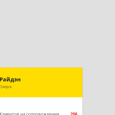
Райдэн
Райдэн
Озерск
456783, Челябинская обл, Озерск г,
Ленина пр-кт, дом № 90
Подробнее
Клиентов на сопровождении
206