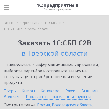
1С:Предприятие 8
Система программ
Главная
Сервисы ИТС
1С:СБП C2B
1С:СБП C2B в Тверской области
Заказать 1С:СБП C2B
в Тверской области
Ознакомьтесь с информационными карточками,
выберите партнёра и отправьте заявку на
консультацию, приобретение или внедрение
продукта.
Тверь
Кимры
Конаково
Ржев
Вышний
Волочек
Показать все населенные
пункты
Смотрите также:
Россия
,
Вологодская область
,