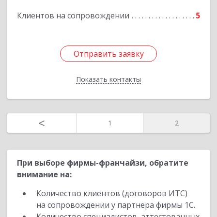
Клиентов на сопровождении
5
Подробнее
Отправить заявку
Отправить заявку
Показать контакты
Назад
<
1
2
При выборе фирмы-франчайзи, обратите
внимание на:
Количество клиентов (договоров ИТС)
на сопровождении у партнера фирмы 1С.
Количество специалистов, аттестованных