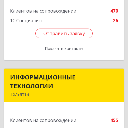
Подробнее
Клиентов на сопровождении
470
1С:Специалист
26
Отправить заявку
Отправить заявку
Показать контакты
Назад
ИНФОРМАЦИОННЫЕ
ИНФОРМАЦИОННЫЕ
ТЕХНОЛОГИИ
ТЕХНОЛОГИИ
Тольятти
445043, Самарская обл, Тольятти г, Южное ш,
дом № 161, корпус 2.1, оф.309А
Клиентов на сопровождении
455
Подробнее