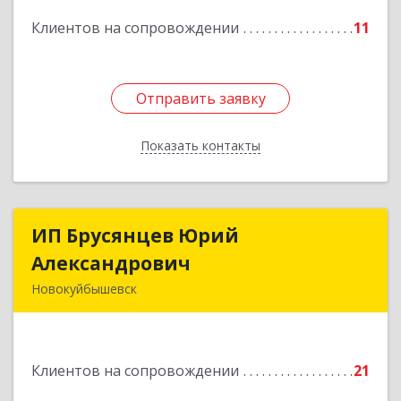
Подробнее
Клиентов на сопровождении
11
Отправить заявку
Отправить заявку
Показать контакты
Назад
ИП Брусянцев Юрий
ИП Брусянцев Юрий
Александрович
Александрович
Новокуйбышевск
446200, Самарская обл, Новокуйбышевск г,
Гагарина 11
Клиентов на сопровождении
21
Подробнее