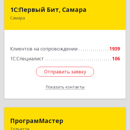
1С:Первый Бит, Самара
1С:Первый Бит, Самара
Самара
443013, Самарская обл, Самара г, Дачная ул,
дом № 24, пом.2/25
Подробнее
Клиентов на сопровождении
1939
1С:Специалист
106
Отправить заявку
Отправить заявку
Показать контакты
Назад
ПрограмМастер
ПрограмМастер
Тольятти