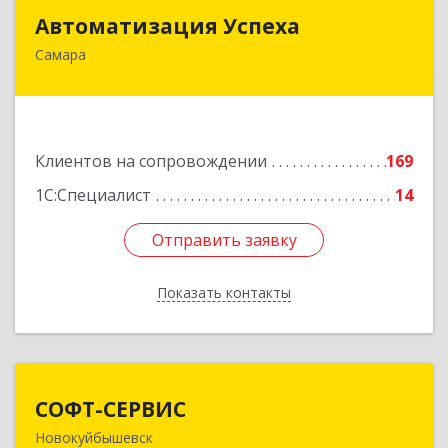
Автоматизация Успеха
Автоматизация Успеха
Самара
443011, Самарская обл, Самара г, 22
Партсъезда ул, дом № 207, оф.14
Подробнее
Клиентов на сопровождении
169
1С:Специалист
14
Отправить заявку
Отправить заявку
Показать контакты
Назад
СОФТ-СЕРВИС
СОФТ-СЕРВИС
Новокуйбышевск
446206, Самарская обл, Новокуйбышевск г,