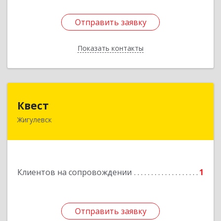
Отправить заявку
Отправить заявку
Показать контакты
Назад
Квест
Квест
Жигулевск
445350, Самарская обл., Жигулевск, ул.Пушкина,
21, офис 4
Подробнее
Клиентов на сопровождении
1
Отправить заявку
Отправить заявку