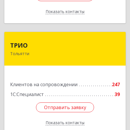
Показать контакты
Назад
ТРИО
ТРИО
Тольятти
445004, Самарская обл, Тольятти г,
Автозаводское ш, дом № 21, оф.200
Подробнее
Клиентов на сопровождении
247
1С:Специалист
39
Отправить заявку
Отправить заявку
Показать контакты
Назад