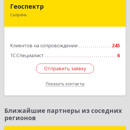
Геоспектр
Геоспектр
Сызрань
446001, Самарская обл, Сызрань г, Кирова ул,
дом № 46
Подробнее
Клиентов на сопровождении
245
1С:Специалист
6
Отправить заявку
Отправить заявку
Показать контакты
Назад
Ближайшие партнеры из соседних
регионов