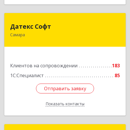
Датекс Софт
Датекс Софт
Самара
443070, Самарская обл, Самара г, Партизанская
ул, дом № 86, оф.723
Подробнее
Клиентов на сопровождении
183
1С:Специалист
85
Отправить заявку
Отправить заявку
Показать контакты
Назад