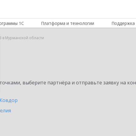
ограммы 1С
Платформа и технологии
Поддержка 
B в Мурманской области
очками, выберите партнёра и отправьте заявку на ко
Ковдор
релия