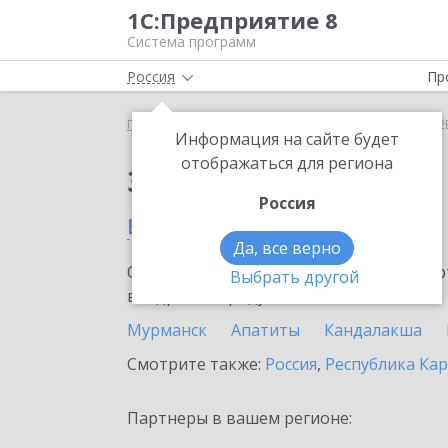
1С:Предприятие 8
Система программ
Россия
Пр
Главная
Сервисы ИТС
1С:СБП C2B
1С:СБП C2
Информация на сайте будет
отображаться для региона
Заказать 1С:СБП C2B
Россия
в Мурманской области
Да, все верно
Ознакомьтесь с информационными карт
Выбрать другой
внедрение продукта.
Мурманск
Апатиты
Кандалакша
Смотрите также:
Россия
,
Республика Ка
Партнеры в вашем регионе: