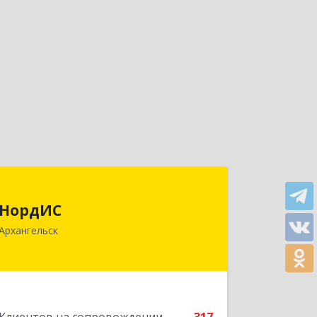
НордИС
НордИС
163071, Архангельская обл,
Архангельск
Архангельск г, Гайдара ул, дом № 55,
оф.18
Подробнее