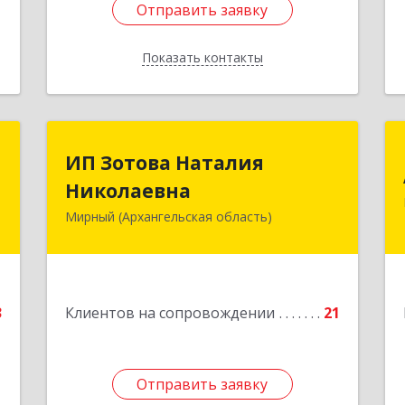
Отправить заявку
Отправить заявку
Показать контакты
Назад
С
ИП Зотова Наталия
ИП Зотова Наталия
Николаевна
Николаевна
,
№
Мирный (Архангельская область)
164170, г.Мирный, Архангельской
а
обл., ул.Советская, д.8, кв.80
е
Подробнее
3
Клиентов на сопровождении
21
Отправить заявку
Отправить заявку