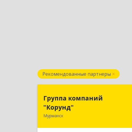
Рекомендованные партнеры
Группа компани
Группа компаний
"Корунд
"Корунд"
Мурманск
183025, Мурманская обл, Мурманск г
Тарана ул, дом № 1