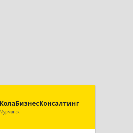
КолаБизнесКонсалтинг
КолаБизнесКонсалтинг
183074, Мурманская обл, Мурманск г,
Мурманск
Полярный Круг ул, дом № 3
Подробнее