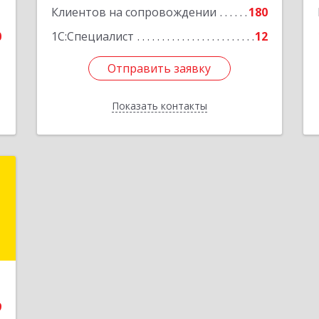
1
Клиентов на сопровождении
180
0
1С:Специалист
12
Отправить заявку
Отправить заявку
Показать контакты
Назад
и
и
и
е
9