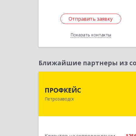
Отправить заявку
Отправить заявку
Показать контакты
Назад
Ближайшие партнеры из со
ПРОФКЕЙ
ПРОФКЕЙС
185035, Карелия Респ, Петрозаводск г
Петрозаводск
Красная ул, дом № 1
Подробне