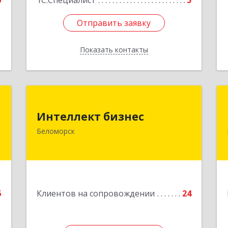
0
1С:Специалист
5
Отправить заявку
Отправить заявку
Показать контакты
Назад
й
Интеллект бизнес
ч
Интеллект бизнес
г. Беломорск, Портовое шоссе, д.1
Беломорск
Подробнее
е
6
Клиентов на сопровождении
24