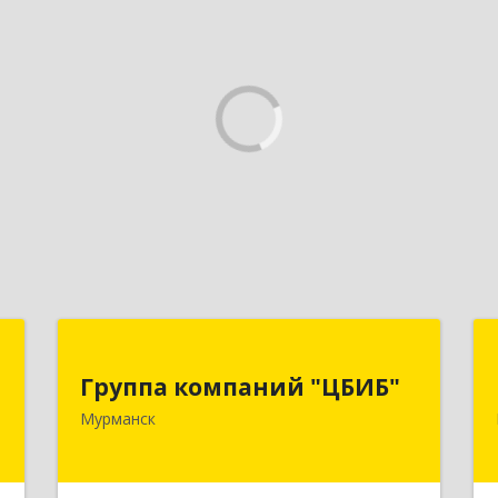
й
Группа компаний "ЦБИБ"
"
Группа компаний "ЦБИБ"
183010, Мурманская обл, Мурманск г,
Мурманск
Кирова пр-кт, дом № 17
,
0
Подробнее