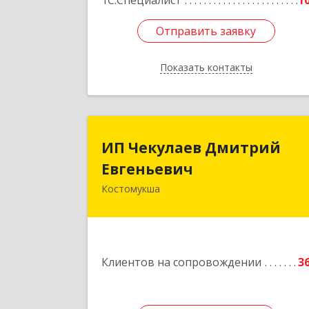
1С:Специалист
1
Отправить заявку
Отправить заявку
Показать контакты
Назад
ИП Чекулаев Дмитри
ИП Чекулаев Дмитрий
Евгеньеви
Евгеньевич
Костомукша
Подробне
Клиентов на сопровождении
3