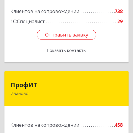
Клиентов на сопровождении
738
Подробнее
1С:Специалист
29
Отправить заявку
Отправить заявку
Показать контакты
Назад
ПрофИТ
ПрофИТ
Иваново
153000, Ивановская обл, г.о. город Иваново,
Иваново г, Конспиративный пер, дом № 7,
оф.1001
Подробнее
Клиентов на сопровождении
458