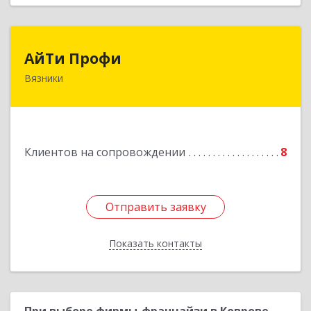
АйТи Профи
АйТи Профи
Вязники
Подробнее
Клиентов на сопровождении
8
Отправить заявку
Отправить заявку
Показать контакты
Назад