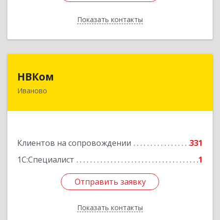
Показать контакты
Назад
НВКом
НВКом
Иваново
153000, Ивановская обл, Иваново г, Аптечный
пер, дом № 11, оф.8
Подробнее
Клиентов на сопровождении
331
1С:Специалист
1
Отправить заявку
Отправить заявку
Показать контакты
Назад