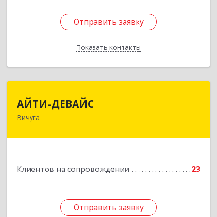
Отправить заявку
Отправить заявку
Показать контакты
Назад
АЙТИ-ДЕВАЙС
АЙТИ-ДЕВАЙС
Вичуга
155334, Ивановская обл, г.о. Вичуга, Вичуга г,
Бисирихинская ул, Здание № 81
Подробнее
Клиентов на сопровождении
23
Отправить заявку
Отправить заявку