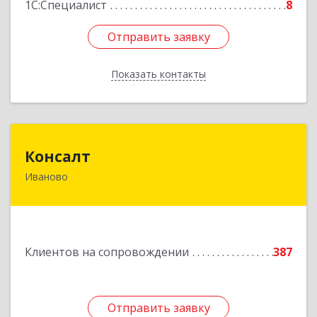
1С:Специалист
8
Отправить заявку
Отправить заявку
Показать контакты
Назад
Консалт
Консалт
Иваново
153000, Ивановская обл, Иваново г, Жарова ул,
дом № 3, оф.7001
Подробнее
Клиентов на сопровождении
387
Отправить заявку
Отправить заявку