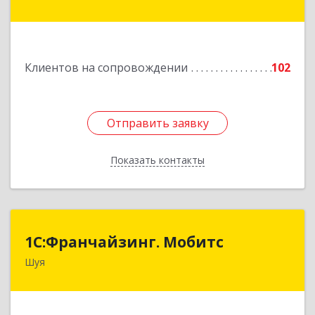
дом № 53-1
Подробнее
Клиентов на сопровождении
102
Отправить заявку
Отправить заявку
Показать контакты
Назад
1С:Франчайзинг. Мобитс
1С:Франчайзинг. Мобитс
Шуя
Подробнее