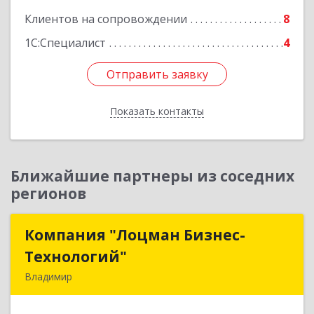
Клиентов на сопровождении
8
Подробнее
1С:Специалист
4
Отправить заявку
Отправить заявку
Показать контакты
Назад
Ближайшие партнеры из соседних
регионов
Компания "Лоцман Бизнес-
Компания "Лоцман Бизнес-
Технологий"
Технологий"
Владимир
600015, Владимирская обл, Владимир г,
Чайковского ул, дом № 40А, оф.21