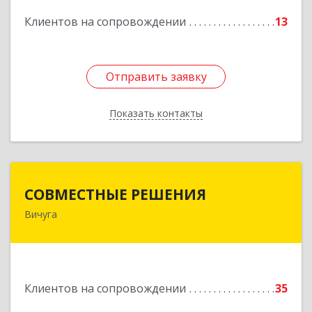
Клиентов на сопровождении
13
Отправить заявку
Отправить заявку
Показать контакты
Назад
СОВМЕСТНЫЕ РЕШЕНИЯ
СОВМЕСТНЫЕ РЕШЕНИЯ
Вичуга
155331, Ивановская обл, Вичугский р-н, Вичуга
г, Большая Пролетарская ул, дом № 16
Подробнее
Клиентов на сопровождении
35