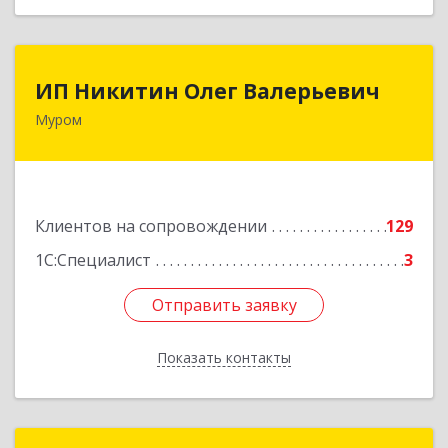
ИП Никитин Олег Валерьевич
ИП Никитин Олег Валерьевич
Муром
602267, Владимирская обл, Муром г,
Коммунистическая ул., дом № 36
Подробнее
Клиентов на сопровождении
129
1С:Специалист
3
Отправить заявку
Отправить заявку
Показать контакты
Назад