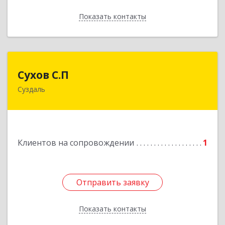
Показать контакты
Назад
Сухов С.П
Сухов С.П
Суздаль
Подробнее
Клиентов на сопровождении
1
Отправить заявку
Отправить заявку
Показать контакты
Назад