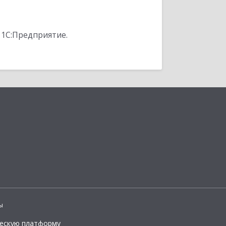
 1С:Предприятие.
ы
ческую платформу