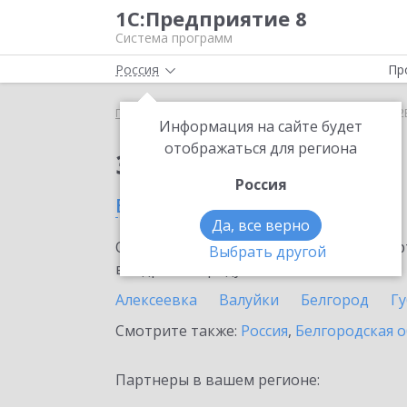
1С:Предприятие 8
Система программ
Россия
Пр
Главная
Сервисы ИТС
1С:СБП C2B
1С:СБП C2
Информация на сайте будет
отображаться для региона
Заказать 1С:СБП C2B
Россия
в Короче
Да, все верно
Ознакомьтесь с информационными карт
Выбрать другой
внедрение продукта.
Алексеевка
Валуйки
Белгород
Г
Смотрите также:
Россия
,
Белгородская о
Партнеры в вашем регионе: