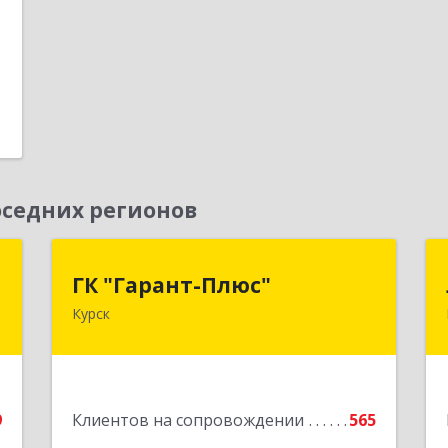
1
е
седних регионов
н
ГК "Гарант-Плюс"
ГК "Гарант-Плюс"
Курск
,
305035, Курская обл, Курск г,
1
Овечкина ул, дом № 14, пом.1
е
Подробнее
9
Клиентов на сопровождении
565