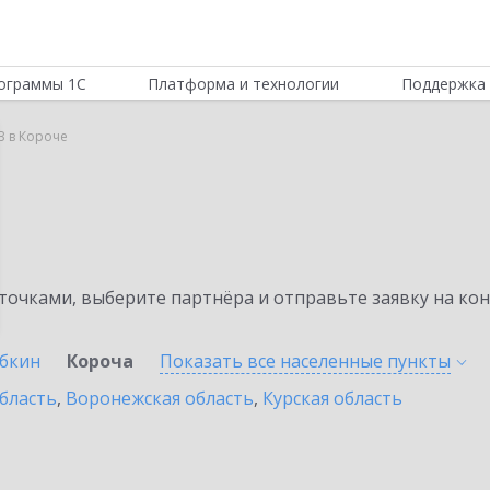
ограммы 1С
Платформа и технологии
Поддержка 
B в Короче
очками, выберите партнёра и отправьте заявку на ко
убкин
Короча
Показать все населенные
пункты
бласть
,
Воронежская область
,
Курская область