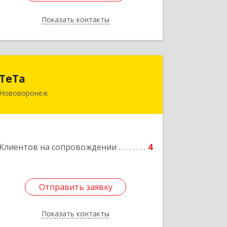
Показать контакты
Назад
ТеТа
ТеТа
Нововоронеж
396 073, Нововоронеж г, а/я, дом № 30
Подробнее
Клиентов на сопровождении
4
Отправить заявку
Отправить заявку
Показать контакты
Назад