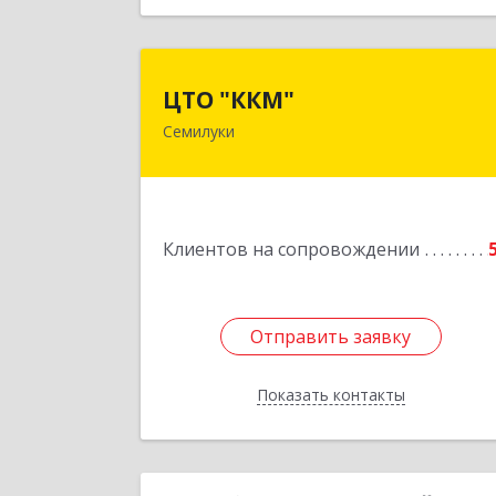
ЦТО "ККМ
ЦТО "ККМ"
Семилуки
Подробне
Клиентов на сопровождении
Отправить заявку
Отправить заявку
Показать контакты
Назад