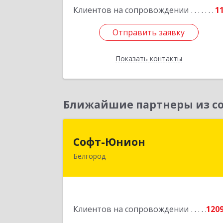
Клиентов на сопровождении
1
Подробне
Отправить заявку
Отправить заявку
Показать контакты
Назад
Ближайшие партнеры из со
Софт-Юнио
Софт-Юнион
Белгород
308014, Белгородская обл, Белгород г
Садовая ул, дом № 3а, оф.4/
Подробне
Клиентов на сопровождении
120