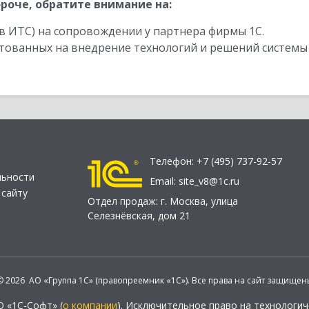
роче, обратите внимание на:
в ИТС) на сопровождении у партнера фирмы 1С.
стованных на внедрение технологий и решений системы
Телефон:
+7 (495) 737-92-57
льности
Email:
site_v8@1c.ru
 сайту
Отдел продаж:
г. Москва
,
улица
Селезнёвская, дом 21
© 2026 АО «Группа 1С» (правопреемник «1С»). Все права на сайт защищен
О «1С-Софт» (
о компании
). Исключительное право на технологи