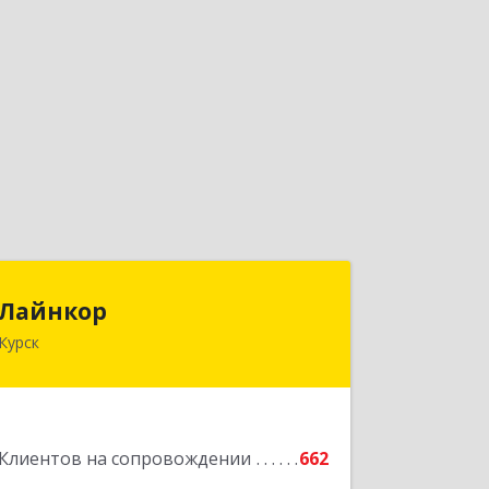
Лайнкор
Лайнкор
Курск
305021, Курская обл, Курск г, Победы
пр-кт, дом № 10, оф.№64
Подробнее
Клиентов на сопровождении
662