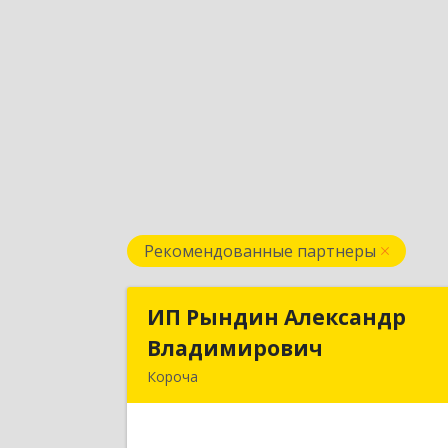
Рекомендованные партнеры
ИП Рындин Александр
ИП Рындин Александ
Владимирович
Владимирови
Короча
309 201, Белгородская обл
Корочанский р-н, Дальняя Игуменк
с, Кураковка ул, дом № 7