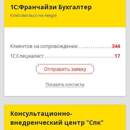
1С:Франчайзи Бухгалтер
1С:Франчайзи Бухгалтер
Комсомольск-на-Амуре
681000, Хабаровский край, Комсомольск-на-
Амуре г, Красногвардейская ул, дом № 14,
оф.202
Подробнее
Клиентов на сопровождении
344
1С:Специалист
17
Отправить заявку
Отправить заявку
Показать контакты
Назад
Консультационно-
Консультационно-
внедренческий центр "Спк"
внедренческий центр "Спк"