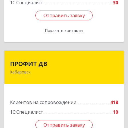
1С:Специалист
30
Отправить заявку
Отправить заявку
Показать контакты
Назад
ПРОФИТ ДВ
ПРОФИТ ДВ
Хабаровск
680000, Хабаровский край, Хабаровск г,
Муравьева-Амурского ул, дом № 25, пом.I
Подробнее
Клиентов на сопровождении
418
1С:Специалист
10
Отправить заявку
Отправить заявку