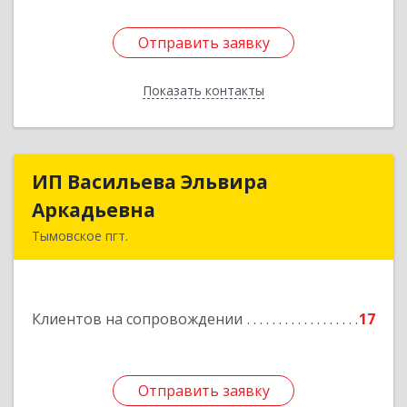
Отправить заявку
Отправить заявку
Показать контакты
Назад
ИП Васильева Эльвира
ИП Васильева Эльвира
Аркадьевна
Аркадьевна
Тымовское пгт.
694400, Сахалинская обл, Тымовский р-н,
Тымовское пгт, Красноармейская ул, дом № 34,
кв.9
Клиентов на сопровождении
17
Подробнее
Отправить заявку
Отправить заявку