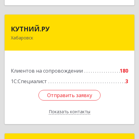
КУТНИЙ.РУ
КУТНИЙ.РУ
Хабаровск
680007, Хабаровский край, Хабаровск г,
Шевчука ул, дом № 42, оф.505
Подробнее
Клиентов на сопровождении
180
1С:Специалист
3
Отправить заявку
Отправить заявку
Показать контакты
Назад