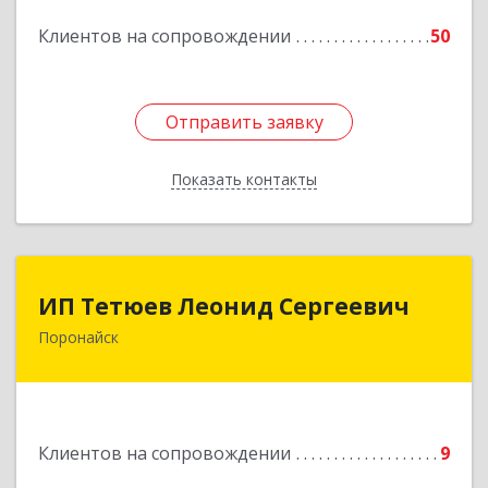
Подробнее
Клиентов на сопровождении
50
Отправить заявку
Отправить заявку
Показать контакты
Назад
ИП Тетюев Леонид Сергеевич
ИП Тетюев Леонид Сергеевич
Поронайск
694242, Сахалинская обл, Поронайск г, Фрунзе
ул, дом № 14, кв.51
Подробнее
Клиентов на сопровождении
9