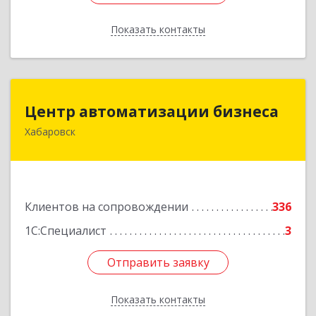
Показать контакты
Назад
Центр автоматизации бизнеса
Центр автоматизации бизнеса
Хабаровск
680030, Хабаровский край, Хабаровск г, Ленина
ул, дом № 4, оф.802
Подробнее
Клиентов на сопровождении
336
1С:Специалист
3
Отправить заявку
Отправить заявку
Показать контакты
Назад