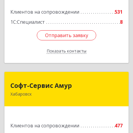
Подробнее
Клиентов на сопровождении
531
1С:Специалист
8
Отправить заявку
Отправить заявку
Показать контакты
Назад
Софт-Сервис Амур
Софт-Сервис Амур
Хабаровск
680000, Хабаровский край, Хабаровск г,
Муравьева-Амурского ул., дом № 4, оф.19
Подробнее
Клиентов на сопровождении
477