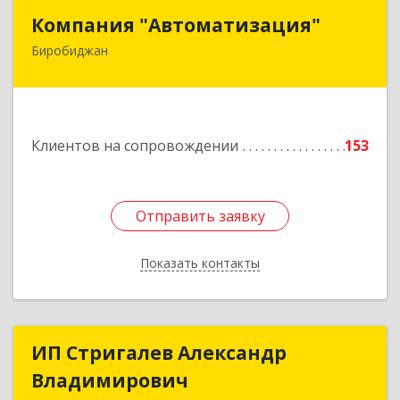
Компания "Автоматизация"
Компания "Автоматизация"
Биробиджан
679016, Еврейская Аобл, Биробиджан г,
Советская ул, дом № 59, кв.3
Подробнее
Клиентов на сопровождении
153
Отправить заявку
Отправить заявку
Показать контакты
Назад
ИП Стригалев Александр
ИП Стригалев Александр
Владимирович
Владимирович