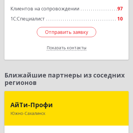
Клиентов на сопровождении
97
1С:Специалист
10
Отправить заявку
Отправить заявку
Показать контакты
Назад
Ближайшие партнеры из соседних
регионов
АйТи-Профи
АйТи-Профи
Южно-Сахалинск
693023, Сахалинская обл, город Южно-
Сахалинск г.о., Южно-Сахалинск г, Емельянова
А.О. ул, дом № 4