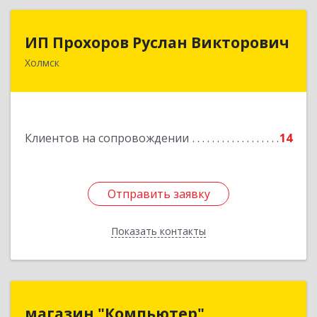
ИП Прохоров Руслан Викторович
ИП Прохоров Руслан Викторович
Холмск
694620, Сахалинская обл, Холмский р-н, Холмск
г, Александра Матросова ул, дом № 6Б, кв.32
Подробнее
Клиентов на сопровождении
14
Отправить заявку
Отправить заявку
Показать контакты
Назад
магазин "Компьютер"
магазин "Компьютер"