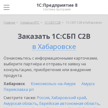
1С:Предприятие 8
Система программ
Главная
Сервисы ИТС
1С:СБП C2B
1С:СБП C2B в Хабаровске
Заказать 1С:СБП C2B
в Хабаровске
Ознакомьтесь с информационными карточками,
выберите партнёра и отправьте заявку на
консультацию, приобретение или внедрение
продукта.
Хабаровск
Комсомольск-на-Амуре
Амурск
Переяславка рп
Смотрите также:
Россия
,
Хабаровский край
,
Амурская область
,
Еврейская автономная область
,