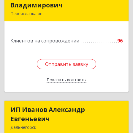
Владимирович
Владимирович
Переяславка рп
682910, Хабаровский край, Имени Лазо р-н,
Переяславка рп, Ленина ул, дом № 30, оф.1
Клиентов на сопровождении
96
Подробнее
Отправить заявку
Отправить заявку
Показать контакты
Назад
ИП Иванов Александр
ИП Иванов Александр
Евгеньевич
Евгеньевич
Дальнегорск