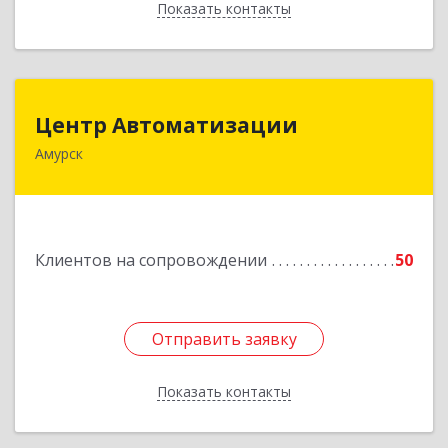
Показать контакты
Назад
Центр Автоматизации
Центр Автоматизации
Амурск
682640, Хабаровский край, Амурск г, Мира пр-
кт, дом № 55, оф.2
Подробнее
Клиентов на сопровождении
50
Отправить заявку
Отправить заявку
Показать контакты
Назад