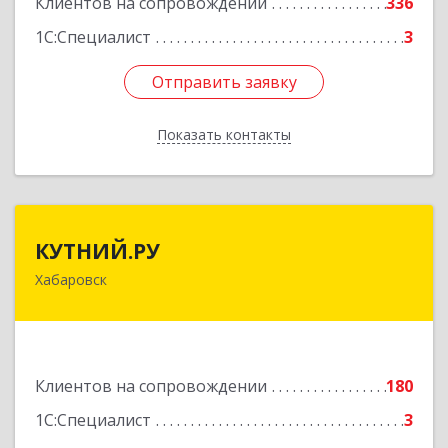
Клиентов на сопровождении
336
1С:Специалист
3
Отправить заявку
Отправить заявку
Показать контакты
Назад
КУТНИЙ.РУ
КУТНИЙ.РУ
Хабаровск
680007, Хабаровский край, Хабаровск г,
Шевчука ул, дом № 42, оф.505
Подробнее
Клиентов на сопровождении
180
1С:Специалист
3