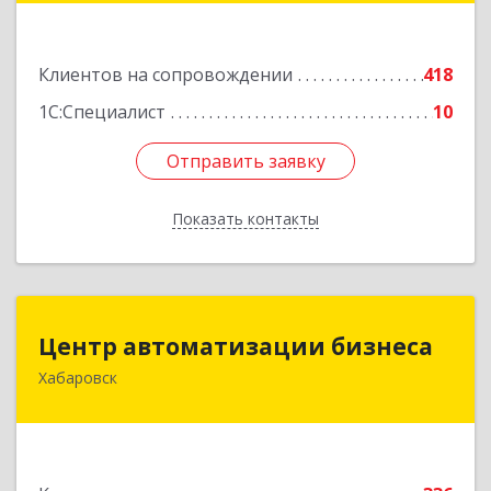
Подробнее
Клиентов на сопровождении
418
1С:Специалист
10
Отправить заявку
Отправить заявку
Показать контакты
Назад
Центр автоматизации бизнеса
Центр автоматизации бизнеса
Хабаровск
680030, Хабаровский край, Хабаровск г, Ленина
ул, дом № 4, оф.802
Подробнее