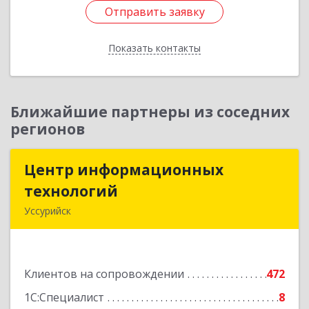
Отправить заявку
Отправить заявку
Показать контакты
Назад
Ближайшие партнеры из соседних
регионов
Центр информационных
Центр информационных
технологий
технологий
Уссурийск
692512, Приморский край, Уссурийск г,
Пушкина ул, дом № 1, пом.2
Клиентов на сопровождении
472
Подробнее
1С:Специалист
8