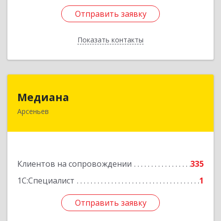
Отправить заявку
Отправить заявку
Показать контакты
Назад
Медиана
Медиана
Арсеньев
692330, Приморский край, Арсеньев г,
Ломоносова ул, дом № 24, кв.1
Подробнее
Клиентов на сопровождении
335
1С:Специалист
1
Отправить заявку
Отправить заявку