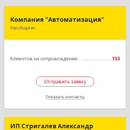
Компания "Автоматизация"
Компания "Автоматизация"
Биробиджан
679016, Еврейская Аобл, Биробиджан г,
Советская ул, дом № 59, кв.3
Подробнее
Клиентов на сопровождении
153
Отправить заявку
Отправить заявку
Показать контакты
Назад
ИП Стригалев Александр
ИП Стригалев Александр