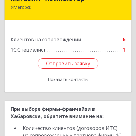
Углегорск
694920, Сахалинская обл, Углегорский р-н,
Углегорск г, Победы ул, дом № 169, оф.4
Подробнее
Клиентов на сопровождении
6
1С:Специалист
1
Отправить заявку
Отправить заявку
Показать контакты
Назад
При выборе фирмы-франчайзи в
Хабаровске, обратите внимание на:
Количество клиентов (договоров ИТС)
на сопровождении у партнера фирмы 1С.