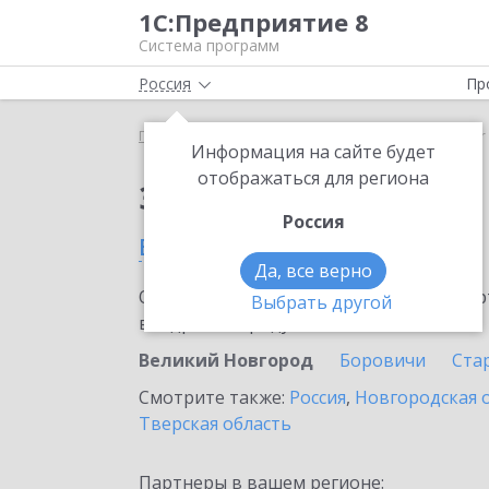
1С:Предприятие 8
Система программ
Россия
Пр
Главная
Сервисы ИТС
SellMonitor
SellMonito
Информация на сайте будет
отображаться для региона
Заказать SellMonitor
Россия
в Великом Новгороде
Да, все верно
Ознакомьтесь с информационными карт
Выбрать другой
внедрение продукта.
Великий Новгород
Боровичи
Стар
Смотрите также:
Россия
,
Новгородская 
Тверская область
Партнеры в вашем регионе: