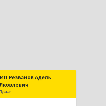
ИП Резванов Адель
ИП Резванов Адель
Яковлевич
Яковлевич
Пушкин
196602, Санкт-Петербург г, Пушкин г,
Красной Звезды ул, дом № 17/9,