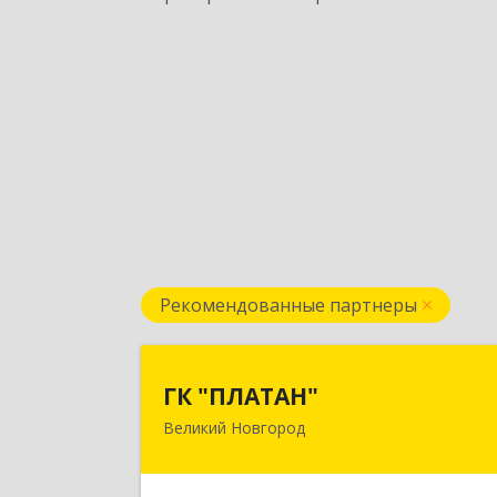
Рекомендованные партнеры
ГК "ПЛАТАН
ГК "ПЛАТАН"
Великий Новгород
173003, Новгородская обл, Велики
Новгород г, Большая Санкт
Петербургская ул, дом № 80, оф.1