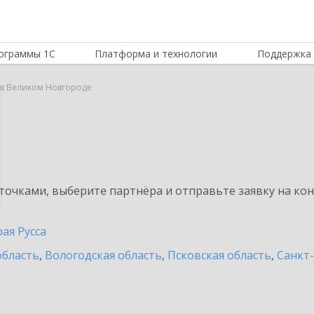
ограммы 1С
Платформа и технологии
Поддержка 
r в Великом Новгороде
очками, выберите партнёра и отправьте заявку на ко
ая Русса
область
,
Вологодская область
,
Псковская область
,
Санкт-