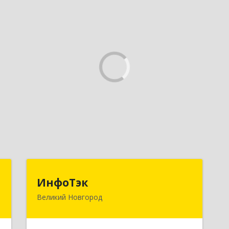
"
ИнфоТэк
ИнфоТэк
Великий Новгород
й
173003, Новгородская обл, Великий
-
Новгород г, Великая ул, дом № 22
7