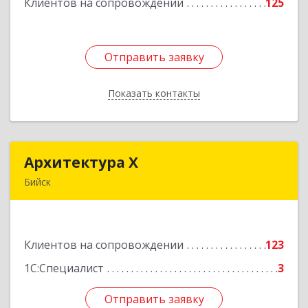
Клиентов на сопровождении
125
Подробнее
Отправить заявку
Отправить заявку
Показать контакты
Назад
Архитектура Х
Архитектура Х
Бийск
659300, Алтайский край, Бийск г, Турусова ул,
дом № 3
Клиентов на сопровождении
123
Подробнее
1С:Специалист
3
Отправить заявку
Отправить заявку