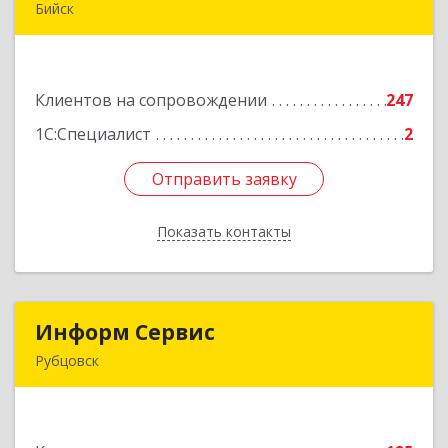
Бийск
659300, Алтайский край, Бийск г, Сергея Кирова
пр-кт, дом № 3
Клиентов на сопровождении
247
Подробнее
1С:Специалист
2
Отправить заявку
Отправить заявку
Показать контакты
Назад
Информ Сервис
Информ Сервис
Рубцовск
658204, Алтайский край, Рубцовск г, Алтайская
ул, дом № 7