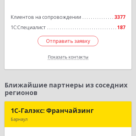
Подробнее
Клиентов на сопровождении
3377
1С:Специалист
187
Отправить заявку
Отправить заявку
Показать контакты
Назад
Ближайшие партнеры из соседних
регионов
1С-Галэкс: Франчайзинг
1С-Галэкс: Франчайзинг
Барнаул
656015, Алтайский край, Барнаул г, Деповская
ул, дом № 7, каб.А-105