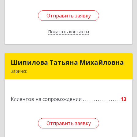
Отправить заявку
Отправить заявку
Показать контакты
Назад
Шипилова Татьяна Михайловна
Шипилова Татьяна Михайловна
Заринск
Подробнее
Клиентов на сопровождении
13
Отправить заявку
Отправить заявку