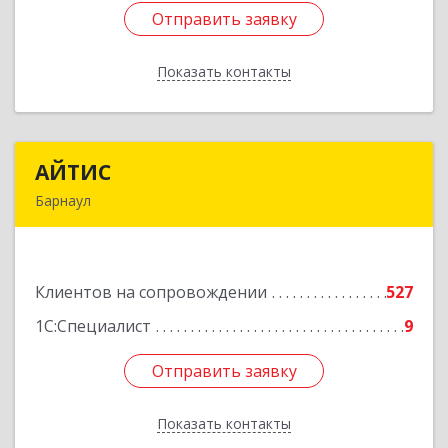
Отправить заявку
Отправить заявку
Показать контакты
Назад
АЙТИС
АЙТИС
Барнаул
656067, Алтайский край, Барнаул г, Взлетная ул,
дом № 65
Клиентов на сопровождении
527
Подробнее
1С:Специалист
9
Отправить заявку
Отправить заявку
Показать контакты
Назад