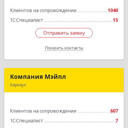
Клиентов на сопровождении
1040
Подробнее
1С:Специалист
15
Отправить заявку
Отправить заявку
Показать контакты
Назад
Компания Мэйпл
Компания Мэйпл
Барнаул
656038, Алтайский край, Барнаул г,
Комсомольский пр-кт, дом № 112
Клиентов на сопровождении
607
Подробнее
1С:Специалист
7