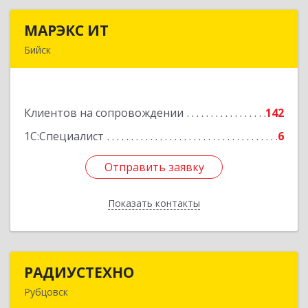
МАРЭКС ИТ
МАРЭКС ИТ
Бийск
Алтайский край, Бийск г, Разина, дом № 94
Подробнее
Клиентов на сопровождении
142
1С:Специалист
6
Отправить заявку
Отправить заявку
Показать контакты
Назад
РАДИУСТЕХНО
РАДИУСТЕХНО
Рубцовск
658225, Алтайский край, Рубцовск г, Ленина пр-