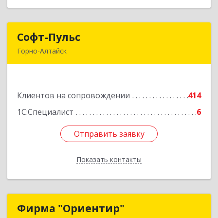
Софт-Пульс
Софт-Пульс
Горно-Алтайск
649006, Алтай Респ, Горно-Алтайск г,
Комсомольская ул, дом № 13
Клиентов на сопровождении
414
Подробнее
1С:Специалист
6
Отправить заявку
Отправить заявку
Показать контакты
Назад
Фирма "Ориентир"
Фирма "Ориентир"