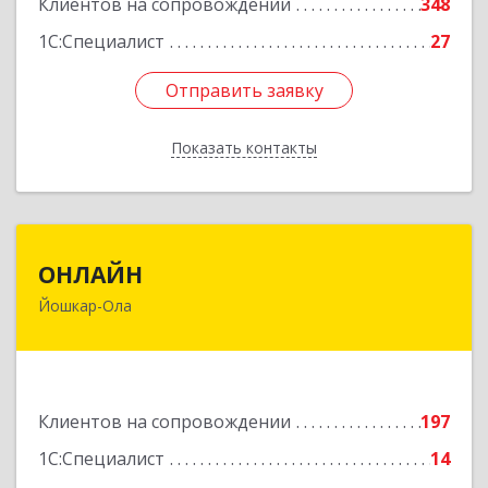
Клиентов на сопровождении
348
1С:Специалист
27
Отправить заявку
Отправить заявку
Показать контакты
Назад
ОНЛАЙН
ОНЛАЙН
Йошкар-Ола
424000, Марий Эл Респ, Йошкар-Ола г,
Комсомольская ул, дом № 132, пом.III
Подробнее
Клиентов на сопровождении
197
1С:Специалист
14