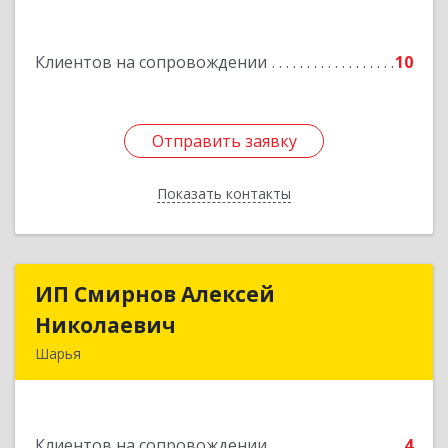
Подробнее
Клиентов на сопровождении
10
Отправить заявку
Отправить заявку
Показать контакты
Назад
ИП Смирнов Алексей
ИП Смирнов Алексей
Николаевич
Николаевич
Шарья
Подробнее
Клиентов на сопровождении
4