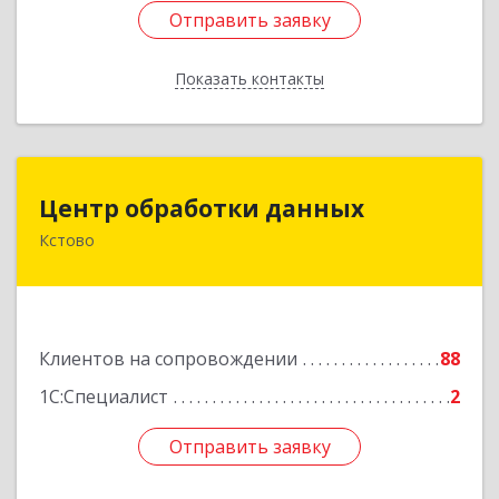
Отправить заявку
Отправить заявку
Показать контакты
Назад
Центр обработки данных
Центр обработки данных
Кстово
607650, Нижегородская обл, Кстово г, Победы
пр-кт, дом № 14
Подробнее
Клиентов на сопровождении
88
1С:Специалист
2
Отправить заявку
Отправить заявку