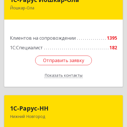
Йошкар-Ола
424004, Марий Эл Респ, Йошкар-Ола г, Волкова
ул, дом № 68
Подробнее
Клиентов на сопровождении
1395
1С:Специалист
182
Отправить заявку
Отправить заявку
Показать контакты
Назад
1С-Рарус-НН
1С-Рарус-НН
Нижний Новгород
603093, Нижегородская обл, г.о. город Нижний
Новгород, Нижний Новгород г, Родионова ул,