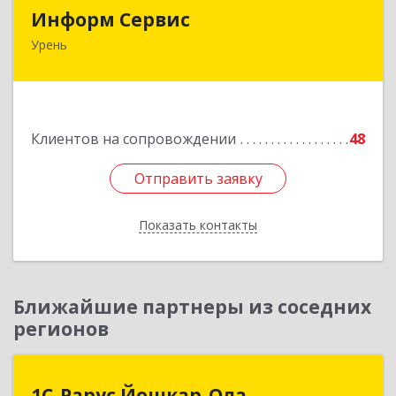
Информ Сервис
Информ Сервис
Урень
606800, Нижегородская обл, Уренский р-н,
Урень г, Ленина ул, дом № 95 А
Подробнее
Клиентов на сопровождении
48
Отправить заявку
Отправить заявку
Показать контакты
Назад
Ближайшие партнеры из соседних
регионов
1С-Рарус Йошкар-Ола
1С-Рарус Йошкар-Ола