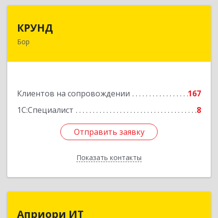
КРУНД
КРУНД
Бор
606440, Нижегородская обл, Бор г,
Профсоюзная ул, дом № 6
Подробнее
Клиентов на сопровождении
167
1С:Специалист
8
Отправить заявку
Отправить заявку
Показать контакты
Назад
Априори ИТ
Априори ИТ