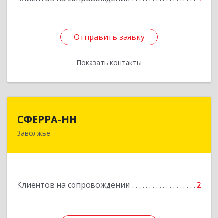
Отправить заявку
Отправить заявку
Показать контакты
Назад
СФЕРРА-НН
СФЕРРА-НН
Заволжье
Подробнее
Клиентов на сопровождении
2