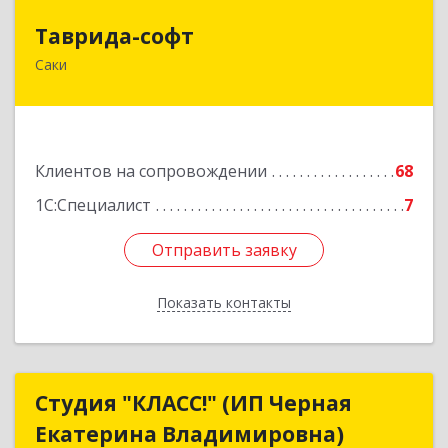
Таврида-софт
Таврида-софт
Саки
296574, Крым Респ, м.р-н Сакский с.п.
Новофедоровское, Новофедоровка пгт, 30
Авиаполка ул, дом № 10
Подробнее
Клиентов на сопровождении
68
1С:Специалист
7
Отправить заявку
Отправить заявку
Показать контакты
Назад
Студия "КЛАСС!" (ИП Черная
Студия "КЛАСС!" (ИП Черная
Екатерина Владимировна)
Екатерина Владимировна)