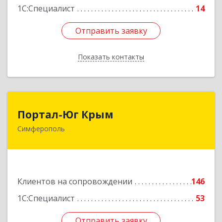
1С:Специалист
14
Отправить заявку
Отправить заявку
Показать контакты
Назад
Портал-Юг Крым
Портал-Юг Крым
Симферополь
295015, Крым Респ, Симферополь г, Козлова ул,
дом № 27
Подробнее
Клиентов на сопровождении
146
1С:Специалист
53
Отправить заявку
Отправить заявку