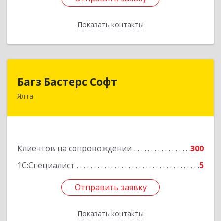
Показать контакты
Назад
Багз Бастерс Софт
Багз Бастерс Софт
Ялта
298603, Крым Респ, Ялта г, Свердлова ул, дом №
34
Подробнее
Клиентов на сопровождении
300
1С:Специалист
5
Отправить заявку
Отправить заявку
Показать контакты
Назад