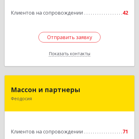
Клиентов на сопровождении
42
Отправить заявку
Отправить заявку
Показать контакты
Назад
Массон и партнеры
Массон и партнеры
Феодосия
298112, Крым Респ, Феодосия г, Крымская ул,
дом № 31
Подробнее
Клиентов на сопровождении
71