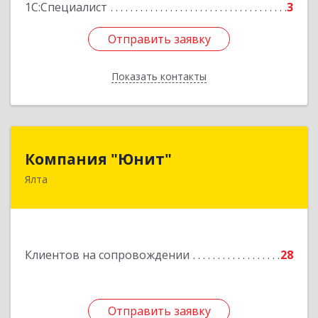
1С:Специалист
3
Отправить заявку
Отправить заявку
Показать контакты
Назад
Компания "Юнит"
Компания "Юнит"
Ялта
298600, Крым Респ, Ялта г, Васильева ул, дом №
16, оф.400
Подробнее
Клиентов на сопровождении
28
Отправить заявку
Отправить заявку