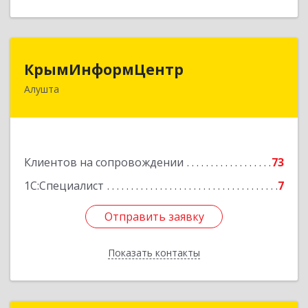
КрымИнформЦентр
КрымИнформЦентр
Алушта
298500, Крым Респ, Алушта г, Горького ул, дом
№ 34А, оф.7
Подробнее
Клиентов на сопровождении
73
1С:Специалист
7
Отправить заявку
Отправить заявку
Показать контакты
Назад