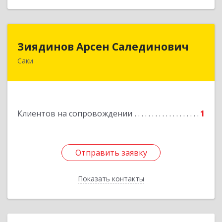
Зиядинов Арсен Салединович
Зиядинов Арсен Салединович
Саки
г.Саки, Интернациональная, 5/2, кв.1
Подробнее
Клиентов на сопровождении
1
Отправить заявку
Отправить заявку
Показать контакты
Назад