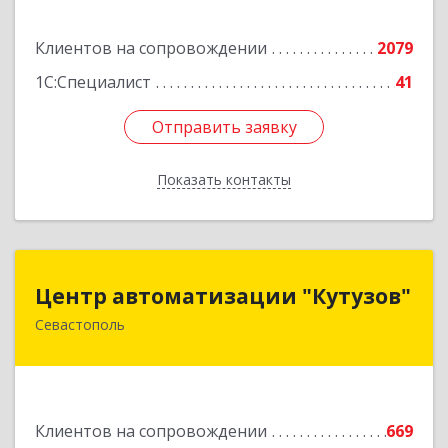
Подробнее
Клиентов на сопровождении
2079
1С:Специалист
41
Отправить заявку
Отправить заявку
Показать контакты
Назад
Центр автоматизации "Кутузов"
Центр автоматизации "Кутузов"
Севастополь
299011, Севастополь г, Генерала Петрова ул,
дом № 20, корпус 1, оф.1
Подробнее
Клиентов на сопровождении
669