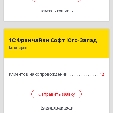
Показать контакты
Назад
1С:Франчайзи Софт Юго-Запад
1С:Франчайзи Софт Юго-Запад
Евпатория
297407, Крым Респ, Евпатория г, Победы пр-кт,
дом № 13, кв.45
Подробнее
Клиентов на сопровождении
12
Отправить заявку
Отправить заявку
Показать контакты
Назад