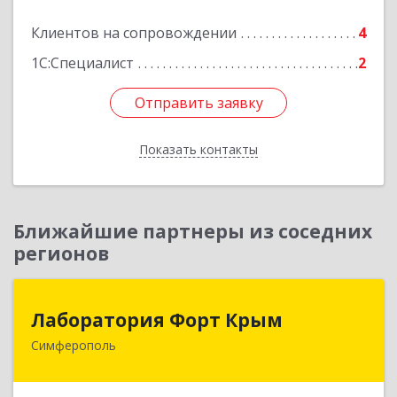
Подробнее
Клиентов на сопровождении
4
1С:Специалист
2
Отправить заявку
Отправить заявку
Показать контакты
Назад
Ближайшие партнеры из соседних
регионов
Лаборатория Форт Крым
Лаборатория Форт Крым
Симферополь
295034, Крым Респ, Симферополь г, Киевская
ул, дом № 79, оф.902