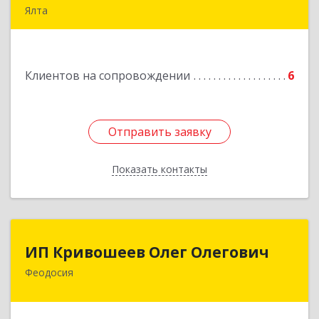
Ялта
98600, г. Ялта, ул. Свердлова, 24
Подробнее
Клиентов на сопровождении
6
Отправить заявку
Отправить заявку
Показать контакты
Назад
ИП Кривошеев Олег Олегович
ИП Кривошеев Олег Олегович
Феодосия
Подробнее