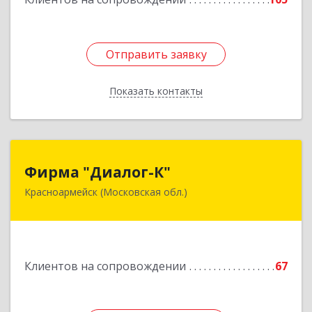
Подробнее
Отправить заявку
Отправить заявку
Показать контакты
Назад
Фирма "Диалог-К"
Фирма "Диалог-К"
Красноармейск (Московская обл.)
141292, Московская обл, Красноармейск г,
Комсомольская ул, дом № 4, пом.25
Подробнее
Клиентов на сопровождении
67