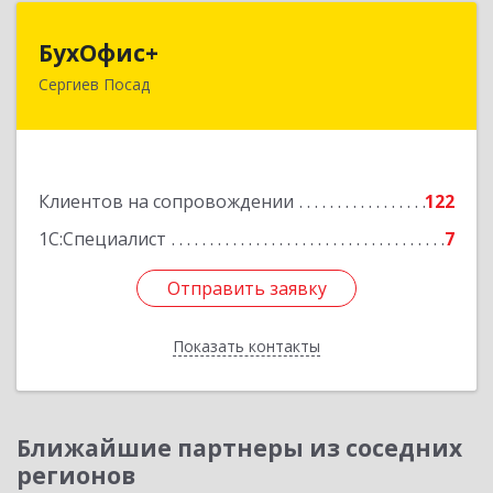
БухОфис+
БухОфис+
Сергиев Посад
141304, Московская обл, Сергиево-Посадский
р-н, Сергиев Посад г, Воробьевская ул, дом №
3, этаж 3, оф.1
Подробнее
Клиентов на сопровождении
122
1С:Специалист
7
Отправить заявку
Отправить заявку
Показать контакты
Назад
Ближайшие партнеры из соседних
регионов