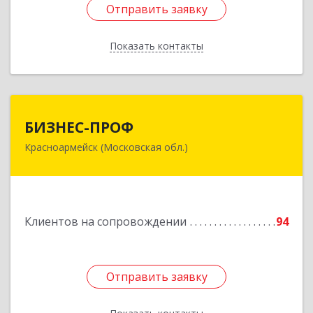
Отправить заявку
Отправить заявку
Показать контакты
Назад
БИЗНЕС-ПРОФ
БИЗНЕС-ПРОФ
Красноармейск (Московская обл.)
141290, Московская обл, Красноармейск г,
Чкалова ул, дом № 8, оф.7
Подробнее
Клиентов на сопровождении
94
Отправить заявку
Отправить заявку