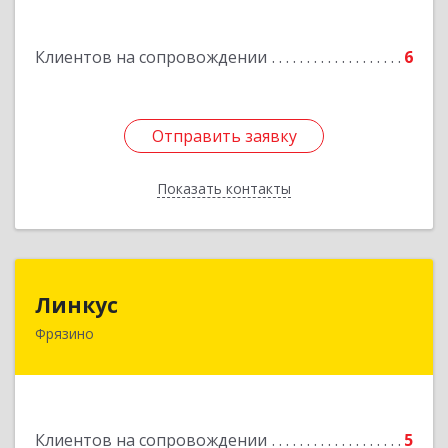
Подробнее
Клиентов на сопровождении
6
Отправить заявку
Отправить заявку
Показать контакты
Назад
Линкус
Линкус
Фрязино
141191, Московская обл, Фрязино г, Ленина ул,
дом № 37, кв.24
Подробнее
Клиентов на сопровождении
5