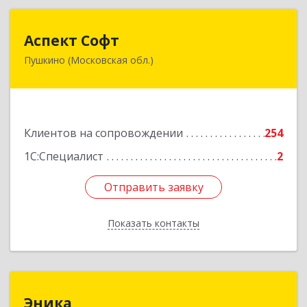
Аспект Софт
Аспект Софт
Пушкино (Московская обл.)
141205, Московская обл, Пушкинский р-н,
Пушкино г, Московский пр-кт, дом № 44, пом.4
Подробнее
Клиентов на сопровождении
254
1С:Специалист
2
Отправить заявку
Отправить заявку
Показать контакты
Назад
Эника
Эника