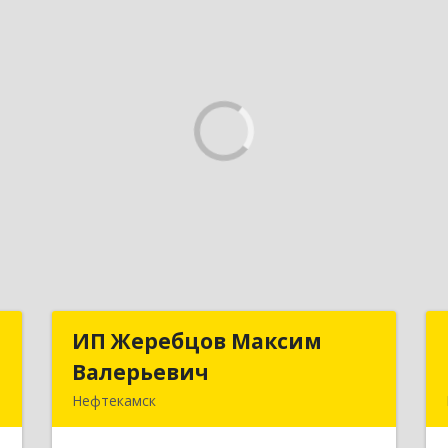
ы
ИП Жеребцов Максим
ИП Жеребцов Максим
Валерьевич
Валерьевич
,
Нефтекамск
,
452680, Башкортостан Респ,
3
Нефтекамск г, Зодчих ул, строение №