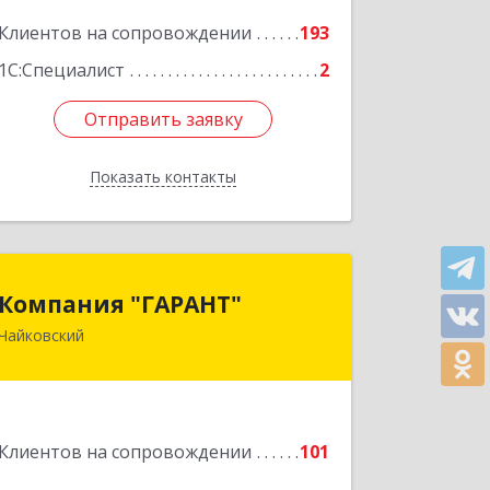
Подробнее
Клиентов на сопровождении
193
1С:Специалист
2
Отправить заявку
Отправить заявку
Показать контакты
Назад
Компания "ГАРАНТ"
Компания "ГАРАНТ"
Чайковский
617760, Пермский край, Чайковский г,
Карла Маркса ул, дом № 31, оф.3
Подробнее
Клиентов на сопровождении
101