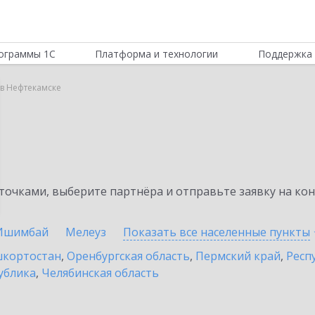
ограммы 1С
Платформа и технологии
Поддержка 
r в Нефтекамске
очками, выберите партнёра и отправьте заявку на ко
Ишимбай
Мелеуз
Показать все населенные
пункты
шкортостан
,
Оренбургская область
,
Пермский край
,
Респ
ублика
,
Челябинская область