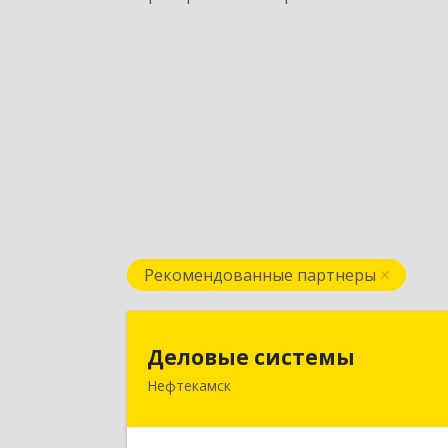
Рекомендованные партнеры
Деловые систем
Деловые системы
Нефтекамск
452689, Башкортостан Респ
Нефтекамск г, Ленина ул, дом № 47В
пом.