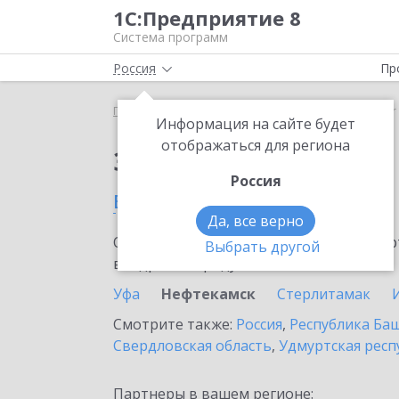
1С:Предприятие 8
Система программ
Россия
Пр
Главная
Сервисы ИТС
SellMonitor
SellMonito
Информация на сайте будет
отображаться для региона
Заказать SellMonitor
Россия
в Нефтекамске
Да, все верно
Ознакомьтесь с информационными карт
Выбрать другой
внедрение продукта.
Уфа
Нефтекамск
Стерлитамак
Смотрите также:
Россия
,
Республика Ба
Свердловская область
,
Удмуртская респ
Партнеры в вашем регионе: