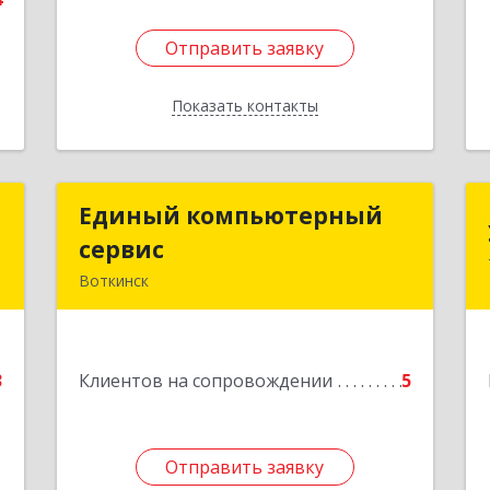
Отправить заявку
Отправить заявку
Показать контакты
Назад
р
Единый компьютерный
Единый компьютерный
ч
сервис
сервис
Воткинск
,
Подробнее
,
6
3
Клиентов на сопровождении
5
е
Отправить заявку
Отправить заявку