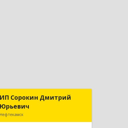
ИП Сорокин Дмитрий
ИП Сорокин Дмитрий
Юрьевич
Юрьевич
Нефтекамск
452684, Башкортостан Респ,
Нефтекамск г, Дорожная ул, дом № 23,