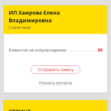
ИП Хаирова Елена
ИП Хаирова Елена
Владимировна
Владимировна
Стерлитамак
Подробнее
Клиентов на сопровождении
89
Отправить заявку
Отправить заявку
Показать контакты
Назад
СПРИНТ