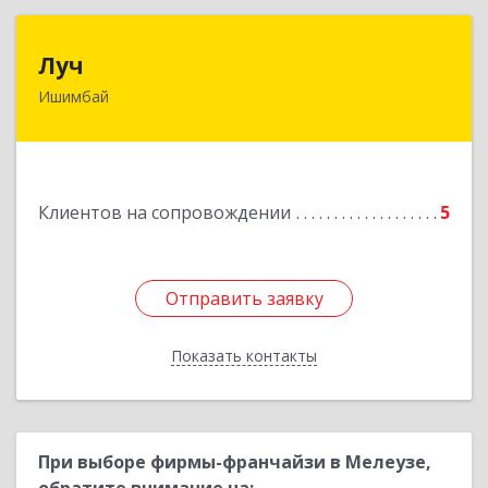
Луч
Луч
Ишимбай
453215, Башкортостан Респ, Ишимбайский р-н,
Ишимбай г, Ленина пр-кт, дом № 29, кв.29
Подробнее
Клиентов на сопровождении
5
Отправить заявку
Отправить заявку
Показать контакты
Назад
При выборе фирмы-франчайзи в Мелеузе,