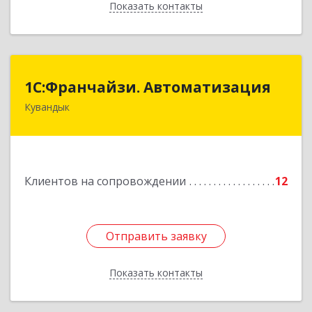
Показать контакты
Назад
1С:Франчайзи. Автоматизация
1С:Франчайзи. Автоматизация
Кувандык
462220, Оренбургская обл, Кувандыкский р-н,
Кувандык г, Советская ул, дом № 10
Подробнее
Клиентов на сопровождении
12
Отправить заявку
Отправить заявку
Показать контакты
Назад