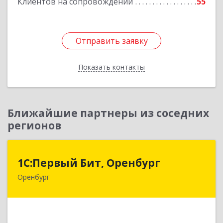
Клиентов на сопровождении
55
Отправить заявку
Отправить заявку
Показать контакты
Назад
Ближайшие партнеры из соседних
регионов
1С:Первый Бит, Оренбург
1С:Первый Бит, Оренбург
Оренбург
460044, Оренбургская обл, Оренбург, Березка
ул, дом № 2/5, пом.4
Подробнее