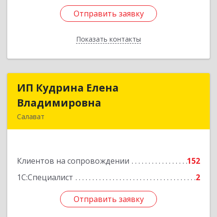
Отправить заявку
Отправить заявку
Показать контакты
Назад
ИП Кудрина Елена
ИП Кудрина Елена
Владимировна
Владимировна
Салават
453265, Башкортостан Респ, Салават г,
Бекетова ул, дом № 10, кв.87
Клиентов на сопровождении
152
Подробнее
1С:Специалист
2
Отправить заявку
Отправить заявку