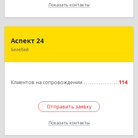
Показать контакты
Назад
Аспект 24
Аспект 24
Белебей
452000, Башкортостан Респ, Белебей г, им
В.И.Ленина ул, дом № 23/1
Подробнее
Клиентов на сопровождении
114
Отправить заявку
Отправить заявку
Показать контакты
Назад