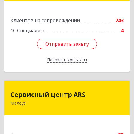
Подробнее
Клиентов на сопровождении
243
1С:Специалист
4
Отправить заявку
Отправить заявку
Показать контакты
Назад
Сервисный центр ARS
Сервисный центр ARS
Мелеуз
Подробнее