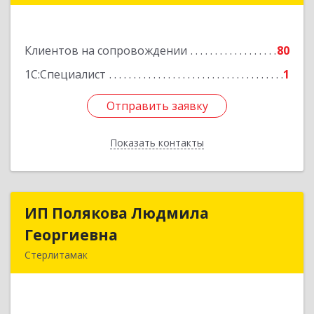
Подробнее
Клиентов на сопровождении
80
1С:Специалист
1
Отправить заявку
Отправить заявку
Показать контакты
Назад
ИП Полякова Людмила
ИП Полякова Людмила
Георгиевна
Георгиевна
Стерлитамак
453120, Башкортостан Респ, Стерлитамак г,
Имая Насыри ул, дом № 1, кв.74