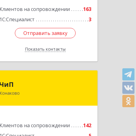
Подробнее
Клиентов на сопровождении
163
1С:Специалист
3
Отправить заявку
Отправить заявку
Показать контакты
Назад
ЧиП
ЧиП
Конаково
171255, Тверская обл, Конаковский р-
н, Конаково г, Энергетиков ул, дом №
29, кв.2
Подробнее
Клиентов на сопровождении
142
1С:Специалист
5