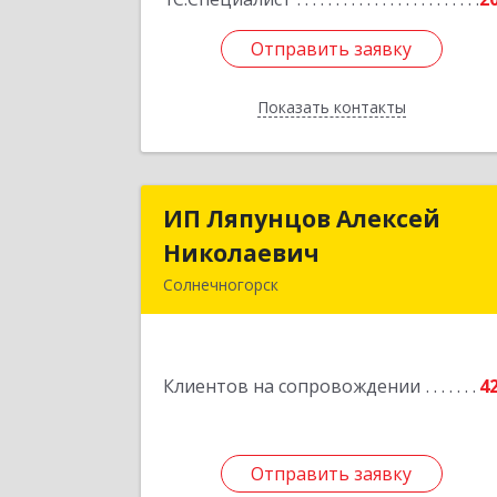
Отправить заявку
Отправить заявку
Показать контакты
Назад
ИП Ляпунцов Алексей
ИП Ляпунцов Алексе
Николаевич
Николаеви
Солнечногорск
Подробне
Клиентов на сопровождении
4
Отправить заявку
Отправить заявку