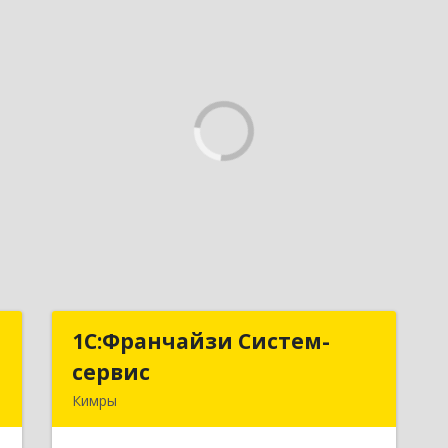
p
1С:Франчайзи Систем-
1С:Франчайзи Систем-
сервис
сервис
я
Кимры
6
171506, Тверская обл, Кимры г, Карла
Либкнехта ул, дом № 25