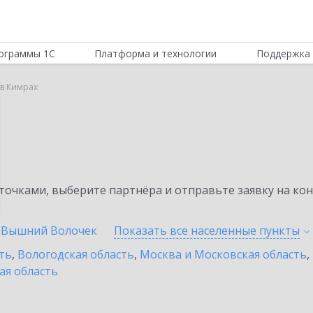
ограммы 1С
Платформа и технологии
Поддержка 
 в Кимрах
очками, выберите партнёра и отправьте заявку на ко
Вышний Волочек
Показать все населенные
пункты
ть
,
Вологодская область
,
Москва и Московская область
,
ая область