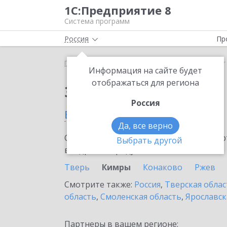
1С:Предприятие 8
Система программ
Россия
Пр
Главная
Сервисы ИТС
SellMonitor
SellMonitor
Информация на сайте будет
отображаться для региона
Заказать SellMonitor
Россия
в Кимрах
Да, все верно
Ознакомьтесь с информационными карт
Выбрать другой
внедрение продукта.
Тверь
Кимры
Конаково
Ржев
Смотрите также:
Россия
,
Тверская облас
область
,
Смоленская область
,
Ярославск
Партнеры в вашем регионе: