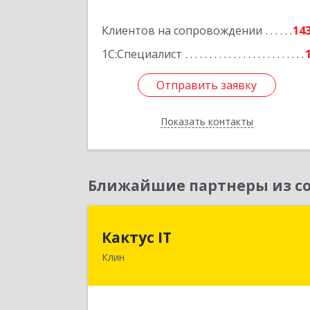
Подробне
Клиентов на сопровождении
14
1С:Специалист
Отправить заявку
Отправить заявку
Показать контакты
Назад
Ближайшие партнеры из со
Кактус I
Кактус IT
Клин
141607, Московская обл, г.о.Клин
Клин г, Дзержинского ул, дом № 22
пом.1