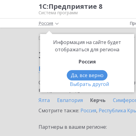
1С:Предприятие 8
Система программ
Россия
Пр
Главная
Сервисы ИТС
SellMonitor
SellMonitor
Информация на сайте будет
отображаться для региона
Заказать SellMonitor
Россия
в Керчи
Да, все верно
Ознакомьтесь с информационными карт
Выбрать другой
внедрение продукта.
Ялта
Евпатория
Керчь
Симферо
Смотрите также:
Россия
,
Республика Кр
Партнеры в вашем регионе: