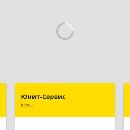
е
Юнит-Сервис
Юнит-Сервис
Керчь
,
298300, Крым Респ, Керчь г,
1
Кооперативный пер, дом № 26
е
Подробнее