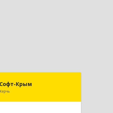
Софт-Крым
Софт-Крым
Керчь
Республика Калмыкия, г. Элиста, ул.
Губаревича, 5, офис 304
Подробнее