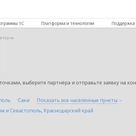
ограммы 1С
Платформа и технологии
Поддержка 
 в Керчи
очками, выберите партнёра и отправьте заявку на ко
поль
Саки
Показать все населенные
пункты
ым и Севастополь
,
Краснодарский край