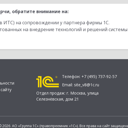
рчи, обратите внимание на:
в ИТС) на сопровождении у партнера фирмы 1С.
стованных на внедрение технологий и решений системы
Телефон:
+7 (495) 737-92-57
льности
Email:
site_v8@1c.ru
 сайту
Отдел продаж:
г. Москва
,
улица
Селезнёвская, дом 21
© 2026 АО «Группа 1С» (правопреемник «1С»). Все права на сайт защищен