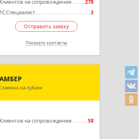
Клиентов на сопровождении
278
Подробнее
1С:Специалист
3
Отправить заявку
Отправить заявку
Показать контакты
Назад
АМБЕР
АМБЕР
Славянск-на-Кубани
353562, Краснодарский край,
Славянский р-н, Славянск-на-Кубани
г, Крупской ул, дом № 12
Подробнее
Клиентов на сопровождении
58