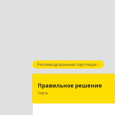
Рекомендованные партнеры
Правильное решени
Правильное решение
Керчь
298330, Крым Респ, Керчь г
Адмиралтейский проезд, дом № 
Подробне