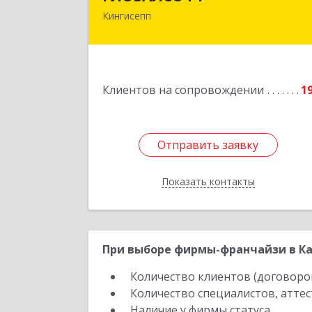
Кингисепп
188485, Ленинградская обл
Кингисеппский р-н, Кингисепп г
Красногвардейская ул, дом № 6/1
Подробне
Клиентов на сопровождении
1
Отправить заявку
Отправить заявку
Показать контакты
Назад
При выборе фирмы-франчайзи в Ка
Количество клиентов (договоро
Количество специалистов, атте
Наличие у фирмы статуса