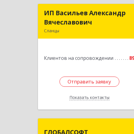
ИП Васильев Александр
ИП Васильев Александ
Вячеславович
Вячеславови
Сланцы
Ленинградская обл, Сланцы г
Спортивная ул, дом № 
Клиентов на сопровождении
8
Подробне
Отправить заявку
Отправить заявку
Показать контакты
Назад
ГЛОБАЛСОФ
ГЛОБАЛСОФТ