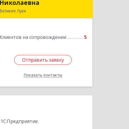
Николаевна
Николаевна
Великие Луки
Подробнее
Клиентов на сопровождении
5
Отправить заявку
Отправить заявку
Показать контакты
Назад
 1С:Предприятие.