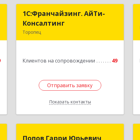
р
1С:Франчайзинг. АйТи-
1С:Франчайзинг. АйТи-
ч
Консалтинг
Консалтинг
Торопец
,
172840, Тверская обл, Торопец г,
2
Гоголя ул, дом № 13
9
Клиентов на сопровождении
49
е
Подробнее
Отправить заявку
Отправить заявку
Показать контакты
Назад
Т
Попов Гарри Юрьевич
Попов Гарри Юрьевич