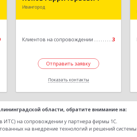
Ивангород
,
Подробнее
,
3
е
9
Клиентов на сопровождении
3
Отправить заявку
Отправить заявку
Показать контакты
Назад
лининградской области, обратите внимание на:
в ИТС) на сопровождении у партнера фирмы 1С.
стованных на внедрение технологий и решений системы