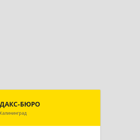
ДАКС-БЮРО
ДАКС-БЮРО
Калининград
236006, Калининградская обл,
Калининград г, Маршала Баграмяна
ул, дом № 36, оф.V, VII