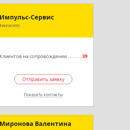
Импульс-Сервис
Импульс-Сервис
Кингисепп
188480, Ленинградская обл,
Кингисеппский р-н, Кингисепп г,
Воровского ул, дом № 40/15
Подробнее
Клиентов на сопровождении
39
Отправить заявку
Отправить заявку
Показать контакты
Назад
Миронова Валентина
Миронова Валентина