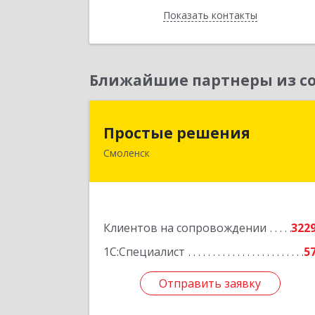
Показать контакты
Назад
Ближайшие партнеры из со
Простые решени
Простые решения
Смоленск
214015, Смоленская обл, Смоленск г
Большая Краснофлотская ул, дом 
1
Подробне
Клиентов на сопровождении
322
1С:Специалист
5
Отправить заявку
Отправить заявку