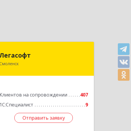
Легасофт
Легасофт
Смоленск
214018, Смоленская обл, Смоленск г,
Ново-Рославльская ул, дом № 13
Подробнее
Клиентов на сопровождении
407
1С:Специалист
9
Отправить заявку
Отправить заявку