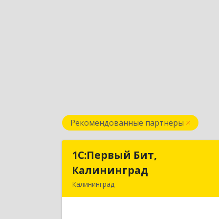
Рекомендованные партнеры
1С:Первый Бит,
1С:Первый Бит
Калининград
Калинингра
Калининград
236006, Калининградская обл
Калининград г, Ленинский пр-кт, до
№ 3