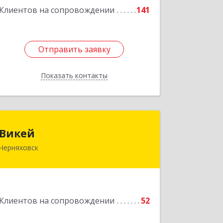
Подробнее
Клиентов на сопровождении
141
Отправить заявку
Отправить заявку
Показать контакты
Назад
Викей
Викей
Черняховск
238150, Калининградская обл,
Черняховский р-н, Черняховск г,
Гагарина ул, дом № 1а
Подробнее
Клиентов на сопровождении
52