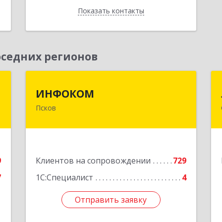
Показать контакты
Назад
седних регионов
я
ИНФОКОМ
ИНФОКОМ
Псков
,
180000, Псковская обл, Псков г,
№
Советская ул, дом № 42г
7
Подробнее
е
9
Клиентов на сопровождении
729
7
1С:Специалист
4
Отправить заявку
Отправить заявку