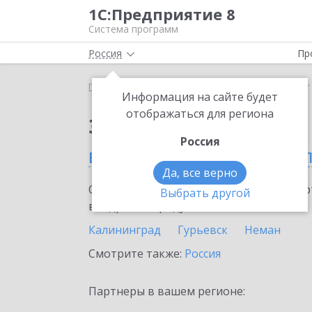
1С:Предприятие 8
Система программ
Россия
Пр
Главная
Сервисы ИТС
SellMonitor
SellMonito
Информация на сайте будет
отображаться для региона
Заказать SellMonitor
Россия
в Калининградской об
Да, все верно
Ознакомьтесь с информационными карт
Выбрать другой
внедрение продукта.
Калининград
Гурьевск
Неман
Смотрите также:
Россия
Партнеры в вашем регионе: