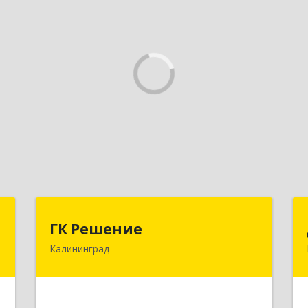
,
ГК Решение
ГК Решение
д
Калининград
236038, Калининградская обл,
Калининград г, Липовая аллея ул, дом
,
№ 2
м
0