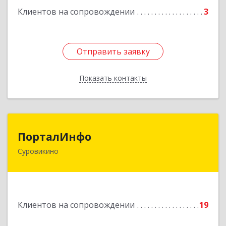
Клиентов на сопровождении
3
Подробнее
Отправить заявку
Отправить заявку
Показать контакты
Назад
ПорталИнфо
ПорталИнфо
Суровикино
404414, г.Суровкино Волгоградской обл. ул. 1-й
мкр д.21 кв 9
Подробнее
Клиентов на сопровождении
19