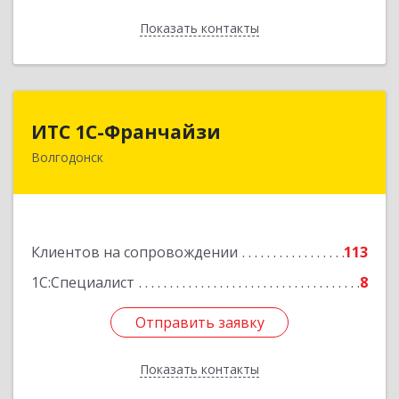
Показать контакты
Назад
ИТС 1С-Франчайзи
ИТС 1С-Франчайзи
Волгодонск
347380, Ростовская обл, Волгодонск г, Гагарина
ул, 22в помещение № III
Подробнее
Клиентов на сопровождении
113
1С:Специалист
8
Отправить заявку
Отправить заявку
Показать контакты
Назад