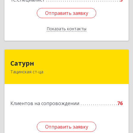
Отправить заявку
Отправить заявку
Показать контакты
Назад
Сатурн
Сатурн
Тацинская ст-ца
347060, Ростовская область, Тацинский район,
ст-ца Тацинская, ул.М.Горького, дом № 54
Подробнее
Клиентов на сопровождении
76
Отправить заявку
Отправить заявку