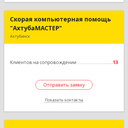
Скорая компьютерная помощь
Скорая компьютерная помощь
"АхтубаМАСТЕР"
"АхтубаМАСТЕР"
Ахтубинск
416506, Астраханская обл, Ахтубинский р-н,
Ахтубинск г, Буденного ул, дом № 7, кв.30
Клиентов на сопровождении
13
Подробнее
Отправить заявку
Отправить заявку
Показать контакты
Назад