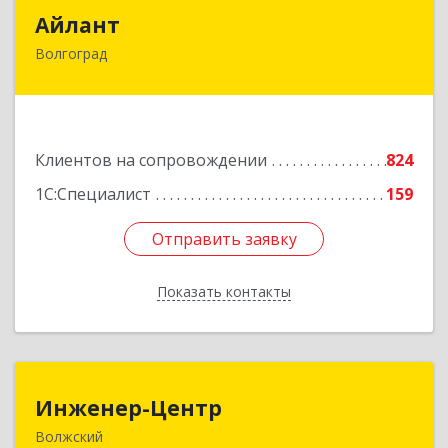
Айлант
Айлант
Волгоград
400001, Волгоградская обл, Волгоград г, им
Канунникова ул, дом № 11А
Подробнее
Клиентов на сопровождении
824
1С:Специалист
159
Отправить заявку
Отправить заявку
Показать контакты
Назад
Инженер-Центр
Инженер-Центр
Волжский
404120, Волгоградская обл, Волжский г, им