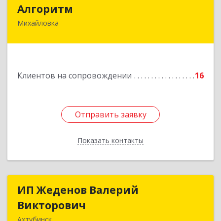
Алгоритм
Алгоритм
Михайловка
Подробнее
Клиентов на сопровождении
16
Отправить заявку
Отправить заявку
Показать контакты
Назад
ИП Жеденов Валерий
ИП Жеденов Валерий
Викторович
Викторович
Ахтубинск