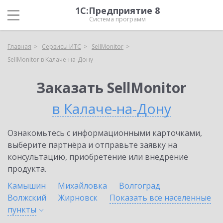
1С:Предприятие 8
Система программ
Главная
Сервисы ИТС
SellMonitor
SellMonitor в Калаче-на-Дону
Заказать SellMonitor
в Калаче-на-Дону
Ознакомьтесь с информационными карточками,
выберите партнёра и отправьте заявку на
консультацию, приобретение или внедрение
продукта.
Камышин
Михайловка
Волгоград
Волжский
Жирновск
Показать все населенные
пункты