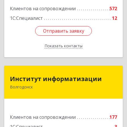
Подробнее
Клиентов на сопровождении
572
1С:Специалист
12
Отправить заявку
Отправить заявку
Показать контакты
Назад
Институт информатизации
Институт информатизации
Волгодонск
347383, Ростовская обл, Волгодонск г, Маршала
Кошевого ул, дом № 44, корпус II, оф.6
Подробнее
Клиентов на сопровождении
177
1С:Специалист
3