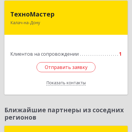
ТехноМастер
ТехноМастер
Калач-на-Дону
404503, Волгоградская обл, Калач-на-Дону г,
Пархоменко ул, дом № 4, кв. 56
Подробнее
Клиентов на сопровождении
1
Отправить заявку
Отправить заявку
Показать контакты
Назад
Ближайшие партнеры из соседних
регионов