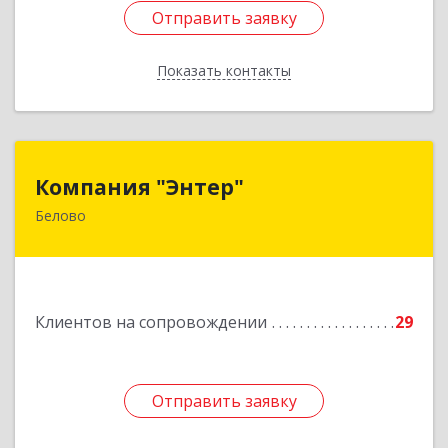
Отправить заявку
Отправить заявку
Показать контакты
Назад
Компания "Энтер"
Компания "Энтер"
Белово
652600, Кемеровская обл, Белово г, Почтовый
пер, дом № 2, пом.2
Подробнее
Клиентов на сопровождении
29
Отправить заявку
Отправить заявку