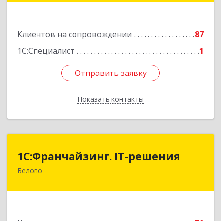
Подробнее
Клиентов на сопровождении
87
1С:Специалист
1
Отправить заявку
Отправить заявку
Показать контакты
Назад
1С:Франчайзинг. IT-решения
1С:Франчайзинг. IT-решения
Белово
652600, Кемеровская обл, Белово г,
Железнодорожный пер, дом № 27
Подробнее