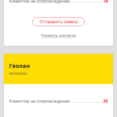
Клиентов на сопровождении
70
Отправить заявку
Отправить заявку
Показать контакты
Назад
Геолан
Геолан
Киселевск
652700, Кемеровская обл, Киселевск г,
Транспортная ул, дом № 54
Подробнее
Клиентов на сопровождении
35