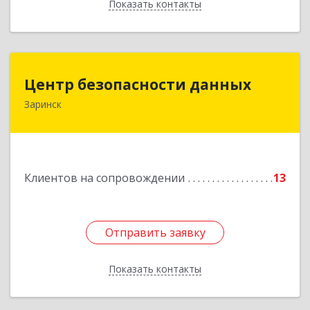
Показать контакты
Назад
Центр безопасности данных
Центр безопасности данных
Заринск
659100, Алтайский край, Заринск г, Таратынова
ул, дом № 11, кв.9
Подробнее
Клиентов на сопровождении
13
Отправить заявку
Отправить заявку
Показать контакты
Назад