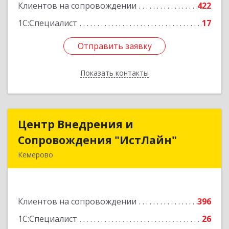
Клиентов на сопровождении
422
Подробнее
1С:Специалист
17
Отправить заявку
Отправить заявку
Показать контакты
Назад
Центр Внедрения и
Центр Внедрения и
Сопровождения "ИстЛайн"
Сопровождения "ИстЛайн"
Кемерово
650000, Кемеровская область - Кузбасс обл, г.о.
Кемеровский, Кемерово г, Мичурина ул, дом №
13А, этаж 3, пом.2, оф.301
Клиентов на сопровождении
396
Подробнее
1С:Специалист
26