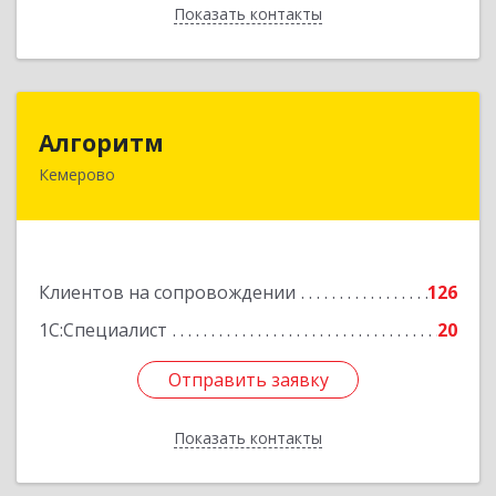
Показать контакты
Назад
Алгоритм
Алгоритм
Кемерово
650043, Кемеровская обл, Кемерово г,
Мичурина пер, дом № 5, кв.192
Подробнее
Клиентов на сопровождении
126
1С:Специалист
20
Отправить заявку
Отправить заявку
Показать контакты
Назад