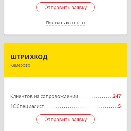
Отправить заявку
Отправить заявку
Показать контакты
Назад
ШТРИХКОД
ШТРИХКОД
Кемерово
650043, Кемеровская область - Кузбасс обл,
Кемерово г, Красноармейская ул, дом № 121
Подробнее
Клиентов на сопровождении
347
1С:Специалист
5
Отправить заявку
Отправить заявку