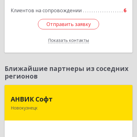
Подробнее
Клиентов на сопровождении
6
Отправить заявку
Отправить заявку
Показать контакты
Назад
Ближайшие партнеры из соседних
регионов
АНВИК Софт
АНВИК Софт
Новокузнецк
654079, Кемеровская область - Кузбасс,
Новокузнецкий г.о, Новокузнецк г,
Куйбышевский р-н, Невского ул, дом № 1, этаж
2