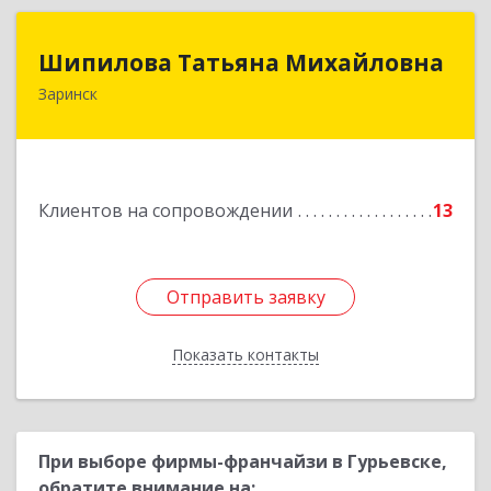
Шипилова Татьяна Михайловна
Шипилова Татьяна Михайловна
Заринск
Подробнее
Клиентов на сопровождении
13
Отправить заявку
Отправить заявку
Показать контакты
Назад
При выборе фирмы-франчайзи в Гурьевске,
обратите внимание на: