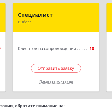
Т
Специалист
Специалист
Выборг
,
188800, Ленинградская обл,
,
Выборгский р-н, Выборг г, Советская
3
ул, дом № 5, оф.8
е
Подробнее
9
Клиентов на сопровождении
10
Отправить заявку
Отправить заявку
Показать контакты
Назад
тонии, обратите внимание на: