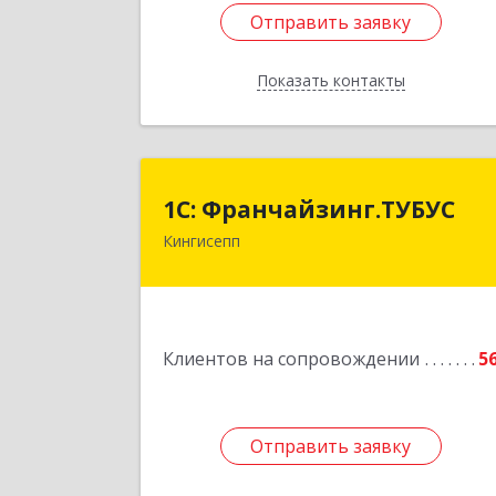
Отправить заявку
Отправить заявку
Показать контакты
Назад
1С: Франчайзинг.ТУБУ
1С: Франчайзинг.ТУБУС
Кингисепп
Подробне
Клиентов на сопровождении
5
Отправить заявку
Отправить заявку