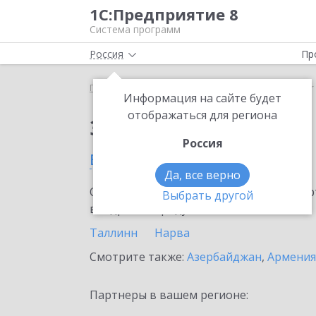
1С:Предприятие 8
Система программ
Россия
Пр
Главная
Сервисы ИТС
SellMonitor
SellMonitor
Информация на сайте будет
отображаться для региона
Заказать SellMonitor
Россия
в Эстонии
Да, все верно
Ознакомьтесь с информационными карт
Выбрать другой
внедрение продукта.
Таллинн
Нарва
Смотрите также:
Азербайджан
,
Армения
Партнеры в вашем регионе: