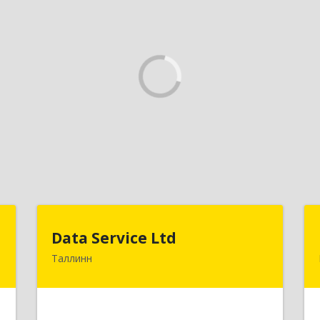
U
Data Service Ltd
Data Service Ltd
Таллинн
-
Estonia, Laulupeo 24, Tallinn, 10128
5
Подробнее
е