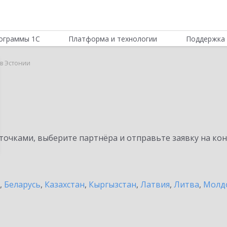
ограммы 1С
Платформа и технологии
Поддержка 
 в Эстонии
очками, выберите партнёра и отправьте заявку на ко
,
Беларусь
,
Казахстан
,
Кыргызстан
,
Латвия
,
Литва
,
Молд