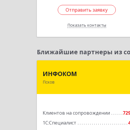
Отправить заявку
Отправить заявку
Показать контакты
Назад
Ближайшие партнеры из со
ИНФОКО
ИНФОКОМ
Псков
180000, Псковская обл, Псков г
Советская ул, дом № 42
Подробне
Клиентов на сопровождении
72
1С:Специалист