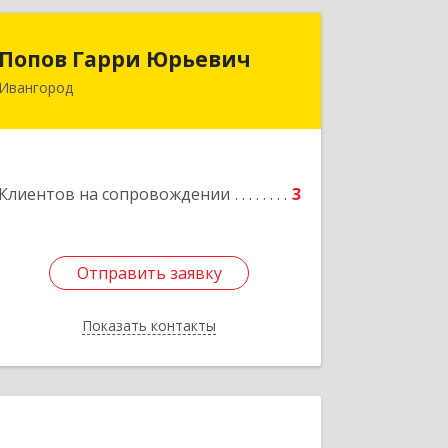
Попов Гарри Юрьевич
Попов Гарри Юрьевич
Ивангород
Подробнее
Клиентов на сопровождении
3
Отправить заявку
Отправить заявку
Показать контакты
Назад