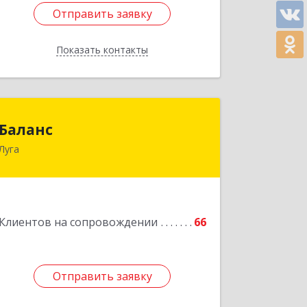
Отправить заявку
Отправить заявку
Показать контакты
Назад
Баланс
Баланс
Луга
188230, Ленинградская обл, Луга г,
Урицкого пр-кт, дом № 77а
Подробнее
Клиентов на сопровождении
66
Отправить заявку
Отправить заявку