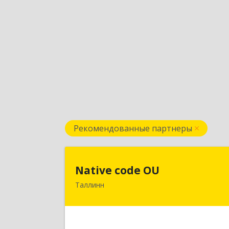
Рекомендованные партнеры
Native code O
Native code OU
Таллинн
13424, Estonia, Tallinn, Varese tn.10A
4
Подробне