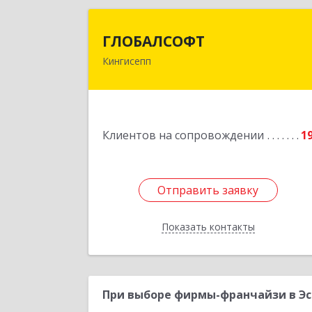
ГЛОБАЛСОФ
ГЛОБАЛСОФТ
Кингисепп
188485, Ленинградская обл
Кингисеппский р-н, Кингисепп г
Красногвардейская ул, дом № 6/1
Подробне
Клиентов на сопровождении
1
Отправить заявку
Отправить заявку
Показать контакты
Назад
При выборе фирмы-франчайзи в Эс