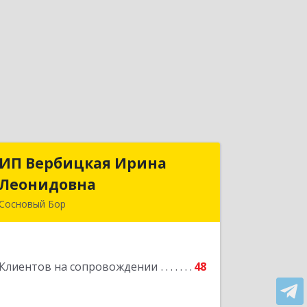
ИП Вербицкая Ирина
ИП Вербицкая Ирина
Леонидовна
Леонидовна
Сосновый Бор
189540, Сосновый Бор г, Героев пр-кт,
дом № 55
Клиентов на сопровождении
48
Подробнее