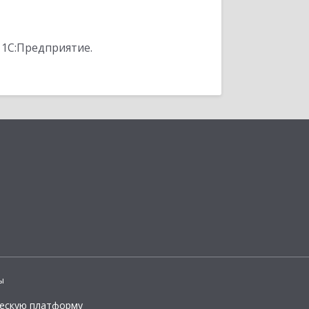
 1С:Предприятие.
ы
ческую платформу