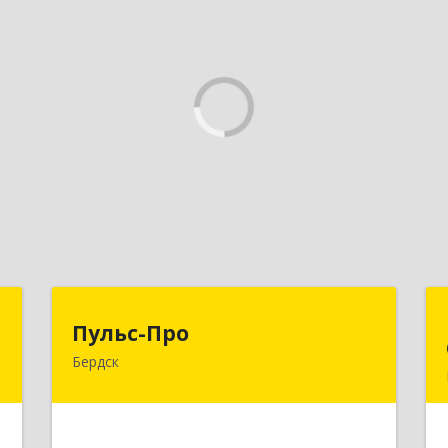
р
Пульс-Про
Пульс-Про
Бердск
,
633010, Новосибирская обл, Бердск,
4
Ленина, дом № 89/8, оф.509
е
Подробнее