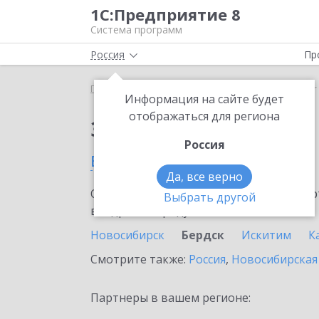
1С:Предприятие 8
Система программ
Россия
Пр
Главная
Сервисы ИТС
SellMonitor
SellMonitor
Информация на сайте будет
отображаться для региона
Заказать SellMonitor
Россия
в Бердск
Да, все верно
Ознакомьтесь с информационными карт
Выбрать другой
внедрение продукта.
Новосибирск
Бердск
Искитим
К
Смотрите также:
Россия
,
Новосибирская
Партнеры в вашем регионе: