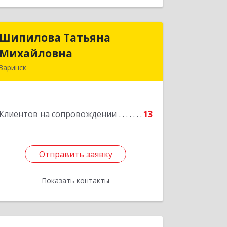
Шипилова Татьяна
Шипилова Татьяна
Михайловна
Михайловна
Заринск
Подробнее
Клиентов на сопровождении
13
Отправить заявку
Отправить заявку
Показать контакты
Назад