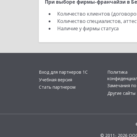
При выборе фирмы-франчайзи в Бе
Количество клиентов (договоро
Количество специалистов, атте
Наличие у фирмы статуса
Вход для партнеров 1С
Политика
конфиденциа
Учебная версия
Замечания по
Стать партнером
Другие сайты
© 2011- 2026 ОО