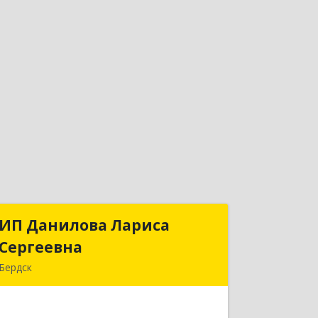
ИП Данилова Лариса
ИП Данилова Лариса
Сергеевна
Сергеевна
Бердск
633004, Новосибирская обл, Бердск г,
Озерная ул, дом № 42, кв.40