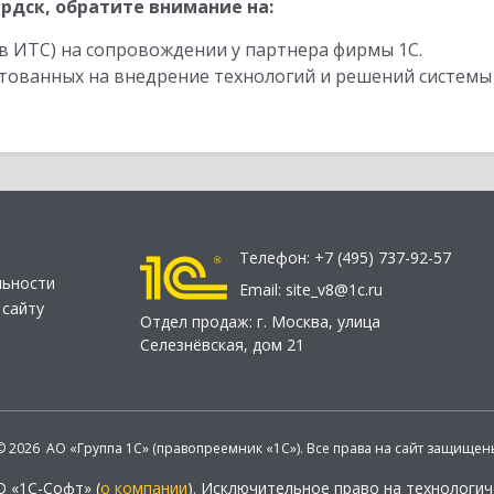
рдск, обратите внимание на:
в ИТС) на сопровождении у партнера фирмы 1С.
стованных на внедрение технологий и решений системы
Телефон:
+7 (495) 737-92-57
льности
Email:
site_v8@1c.ru
 сайту
Отдел продаж:
г. Москва
,
улица
Селезнёвская, дом 21
© 2026 АО «Группа 1С» (правопреемник «1С»). Все права на сайт защищен
О «1С-Софт» (
о компании
). Исключительное право на технологи