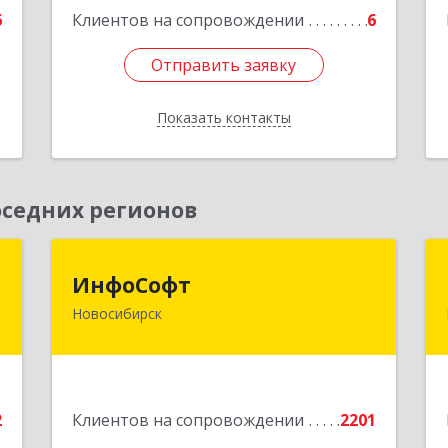
6
Клиентов на сопровождении
6
Отправить заявку
Отправить заявку
Показать контакты
Назад
седних регионов
к
ИнфоСофт
ИнфоСофт
Новосибирск
,
630091, Новосибирская обл,
№
Новосибирск г, Крылова ул, дом № 31
,
а
Подробнее
2
Клиентов на сопровождении
2201
е