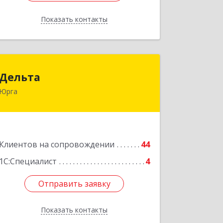
Показать контакты
Назад
Дельта
Дельта
Юрга
652050, Кемеровская область -
Кузбасс обл, Юрга г, Ленинградская
ул, дом № 52, оф.32
Подробнее
Клиентов на сопровождении
44
1С:Специалист
4
Отправить заявку
Отправить заявку
Показать контакты
Назад