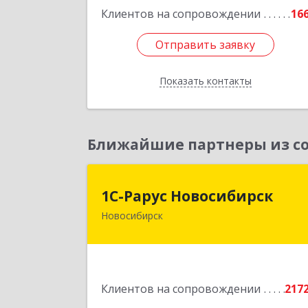
Клиентов на сопровождении
16
Отправить заявку
Отправить заявку
Показать контакты
Назад
Ближайшие партнеры из со
1С-Рарус Новосибирс
1С-Рарус Новосибирск
Новосибирск
630015, Новосибирская обл
Новосибирск г, Планетная ул, дом 
30,производственный корпус 2Б
пом.5
Клиентов на сопровождении
217
Подробне