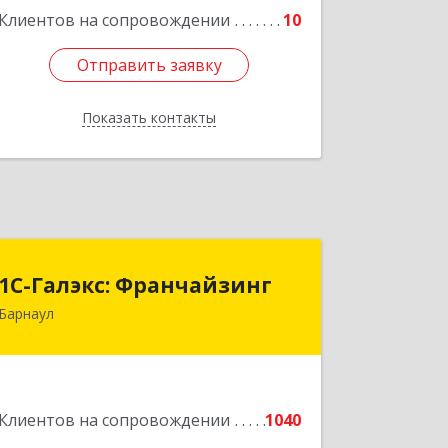
Клиентов на сопровождении
10
Подробнее
Отправить заявку
Отправить заявку
Показать контакты
Назад
1С-Галэкс: Франчайзинг
1С-Галэкс: Франчайзинг
Барнаул
656015, Алтайский край, Барнаул г,
Деповская ул, дом № 7, каб.А-105
Подробнее
Клиентов на сопровождении
1040