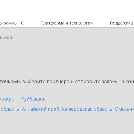
ограммы 1С
Платформа и технологии
Поддержка 
 в Бердск
очками, выберите партнёра и отправьте заявку на ко
арасук
Куйбышев
 область
,
Алтайский край
,
Кемеровская область
,
Омская 