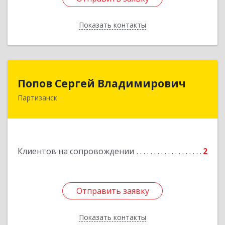
Показать контакты
Назад
Попов Сергей Владимирович
Попов Сергей Владимирович
Партизанск
692922, Приморский край, г. Находка, ул.
Пограничная, 30-18
Подробнее
Клиентов на сопровождении
2
Отправить заявку
Отправить заявку
Показать контакты
Назад