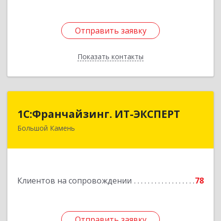
Отправить заявку
Отправить заявку
Показать контакты
Назад
1С:Франчайзинг. ИТ-ЭКСПЕРТ
1С:Франчайзинг. ИТ-ЭКСПЕРТ
Большой Камень
692806, Приморский край, Большой Камень г,
Карла Маркса ул, дом № 57, этаж 3
Подробнее
Клиентов на сопровождении
78
Отправить заявку
Отправить заявку