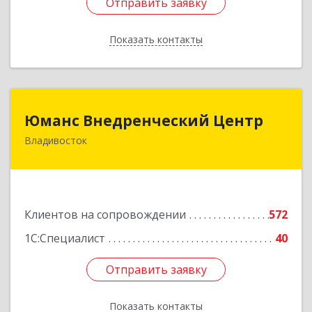
Отправить заявку
Отправить заявку
Показать контакты
Назад
Юманс Внедренческий Центр
Юманс Внедренческий Центр
Владивосток
690014, Приморский край, Владивосток г,
Некрасовская ул, дом № 48а
Подробнее
Клиентов на сопровождении
572
1С:Специалист
40
Отправить заявку
Отправить заявку
Показать контакты
Назад