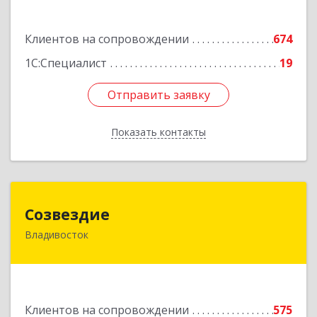
Подробнее
Клиентов на сопровождении
674
1С:Специалист
19
Отправить заявку
Отправить заявку
Показать контакты
Назад
Созвездие
Созвездие
Владивосток
690069, Приморский край, Владивосток г,
Тухачевского ул, дом № 62, кв.94
Подробнее
Клиентов на сопровождении
575