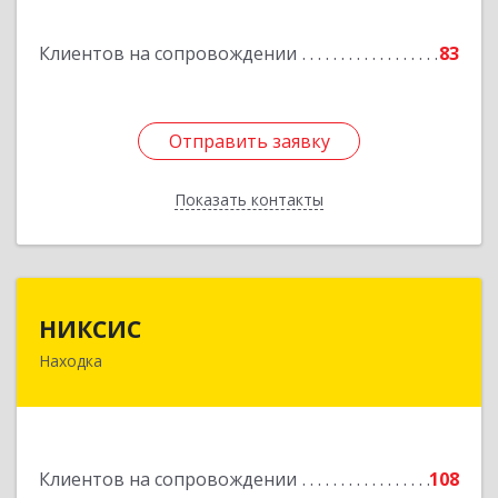
Горнореченский пгт, Октябрьская ул, дом № 5
Клиентов на сопровождении
83
Подробнее
Отправить заявку
Отправить заявку
Показать контакты
Назад
НИКСИС
НИКСИС
Находка
692903, Приморский край, Находка г,
Находкинский пр-кт, дом № 84, кв.73А
Подробнее
Клиентов на сопровождении
108