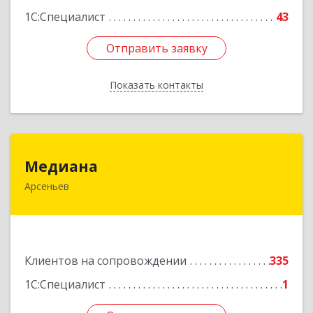
1С:Специалист
43
Отправить заявку
Отправить заявку
Показать контакты
Назад
Медиана
Медиана
Арсеньев
692330, Приморский край, Арсеньев г,
Ломоносова ул, дом № 24, кв.1
Подробнее
Клиентов на сопровождении
335
1С:Специалист
1