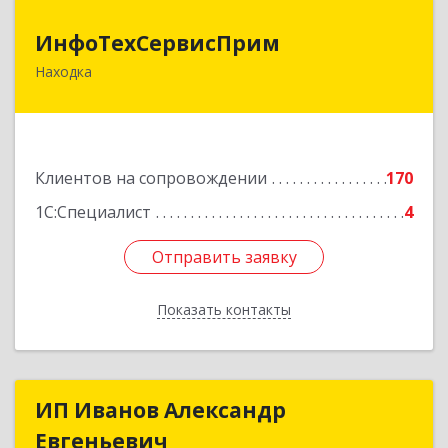
ИнфоТехСервисПрим
ИнфоТехСервисПрим
Находка
692916, Приморский край, Находка г,
Чернышевского ул, дом № 36, оф.305
Подробнее
Клиентов на сопровождении
170
1С:Специалист
4
Отправить заявку
Отправить заявку
Показать контакты
Назад
ИП Иванов Александр
ИП Иванов Александр
Евгеньевич
Евгеньевич