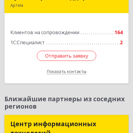
Артем
692760, Приморский край, Артем г, Фрунзе ул,
дом № 54А, каб.21
Клиентов на сопровождении
164
Подробнее
1С:Специалист
2
Отправить заявку
Отправить заявку
Показать контакты
Назад
Ближайшие партнеры из соседних
регионов
Центр информационных
Центр информационных