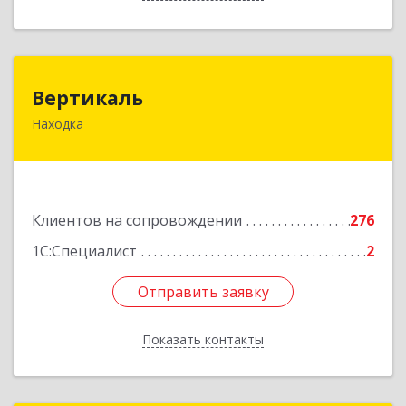
Вертикаль
Вертикаль
Находка
692928, Приморский край, Находка г,
Постышева ул, дом № 27
Подробнее
Клиентов на сопровождении
276
1С:Специалист
2
Отправить заявку
Отправить заявку
Показать контакты
Назад