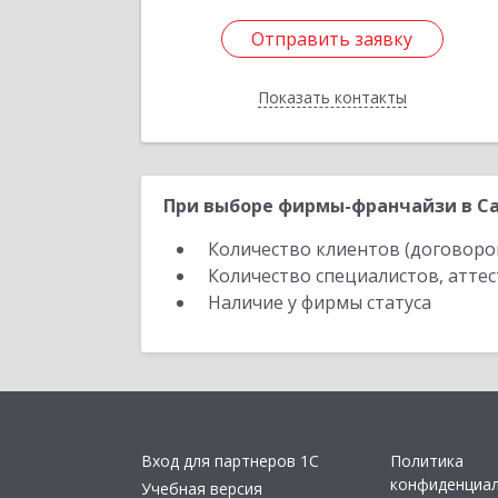
Отправить заявку
Отправить заявку
Показать контакты
Назад
При выборе фирмы-франчайзи в Са
Количество клиентов (договоро
Количество специалистов, атте
Наличие у фирмы статуса
Вход для партнеров 1С
Политика
конфиденциа
Учебная версия