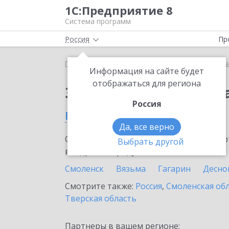
1С:Предприятие 8
Система программ
Россия
Пр
Главная
Сервисы ИТС
Премиальная поддержка
Информация на сайте будет
отображаться для региона
Заказать Премиальн
Россия
в Сафоново
Да, все верно
Ознакомьтесь с информационными карт
Выбрать другой
внедрение продукта.
Смоленск
Вязьма
Гагарин
Десно
Смотрите также:
Россия
,
Смоленская об
Тверская область
Партнеры в вашем регионе: