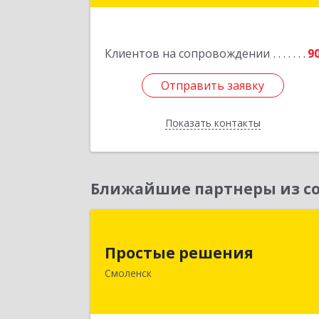
Подробне
Клиентов на сопровождении
9
Отправить заявку
Отправить заявку
Показать контакты
Назад
Ближайшие партнеры из со
Простые решени
Простые решения
214015, Смоленская обл, Смоленск г
Смоленск
Большая Краснофлотская ул, дом 
1