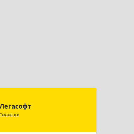
Легасофт
Легасофт
214018, Смоленская обл, Смоленск г,
Смоленск
Ново-Рославльская ул, дом № 13
Подробнее