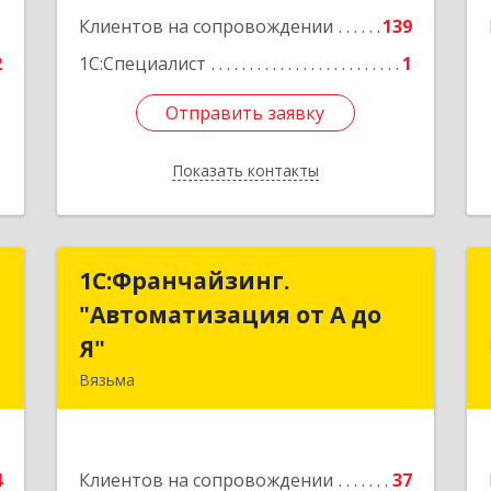
1
Клиентов на сопровождении
139
2
1С:Специалист
1
Отправить заявку
Отправить заявку
Показать контакты
Назад
т
1С:Франчайзинг.
1С:Франчайзинг.
"Автоматизация от А до
"Автоматизация от А до
,
Я"
Я"
2
Вязьма
215111, Смоленская обл, Вязьма г,
е
Красноармейское ш, дом № 3а, кв.42
4
Клиентов на сопровождении
37
Подробнее