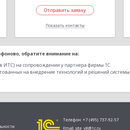
Отправить заявку
Отправить заявку
Показать контакты
Назад
фоново, обратите внимание на:
в ИТС) на сопровождении у партнера фирмы 1С.
стованных на внедрение технологий и решений системы
Телефон:
+7 (495) 737-92-57
льности
Email:
site_v8@1c.ru