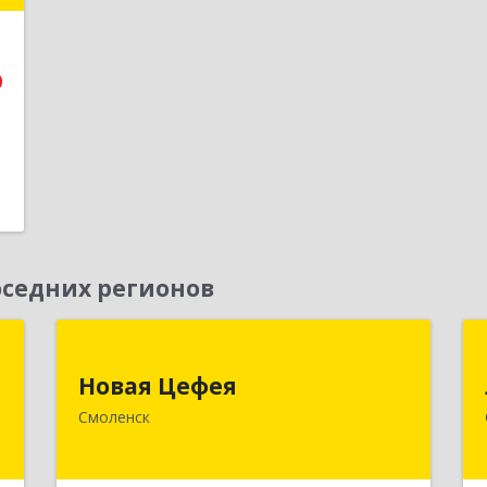
е
0
седних регионов
я
Новая Цефея
Новая Цефея
,
214018, Смоленская обл, Смоленск г,
Смоленск
№
Раевского ул, дом № 10
7
Подробнее