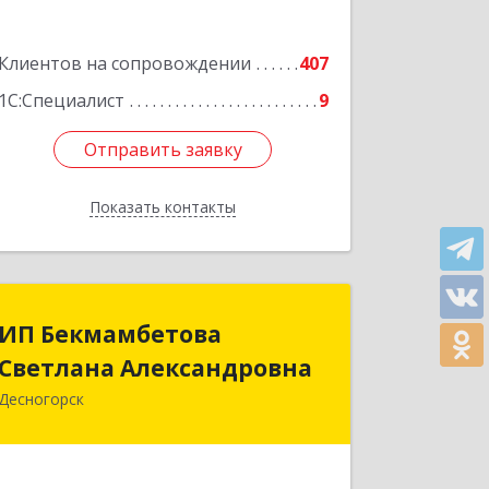
Клиентов на сопровождении
407
1С:Специалист
9
Отправить заявку
Отправить заявку
Показать контакты
Назад
ИП Бекмамбетова
ИП Бекмамбетова
Светлана Александровна
Светлана Александровна
Десногорск
216400, Смоленская обл, Десногорск г,
4-й мкр, дом № 7, кв.11
Подробнее