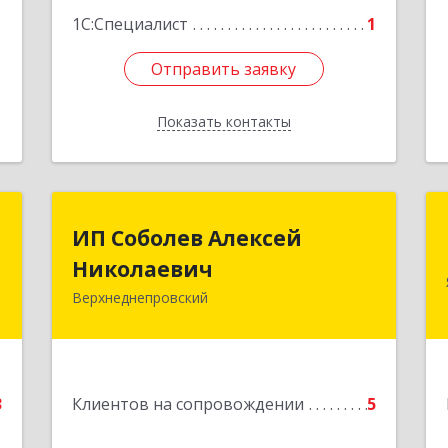
1
1С:Специалист
1
Отправить заявку
Отправить заявку
Показать контакты
Назад
о
ИП Соболев Алексей
ИП Соболев Алексей
Николаевич
Николаевич
,
1
Верхнеднепровский
Подробнее
е
3
Клиентов на сопровождении
5