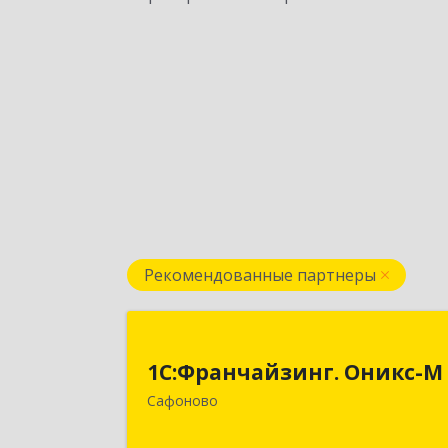
Рекомендованные партнеры
1С:Франчайзинг. Оникс-
1С:Франчайзинг. Оникс-М
215500, Смоленская обл, Сафоновски
Сафоново
р-н, Сафоново г, Революционная ул
дом № 9