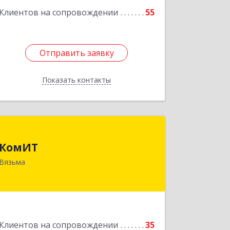
Клиентов на сопровождении
55
Отправить заявку
Отправить заявку
Показать контакты
Назад
КомИТ
КомИТ
215110, Смоленская обл, Вяземский м.
Вязьма
р-н, Вязьма г, Вяземское г.п.,
Восстания ул, дом № 1, пом.22
Подробнее
Клиентов на сопровождении
35