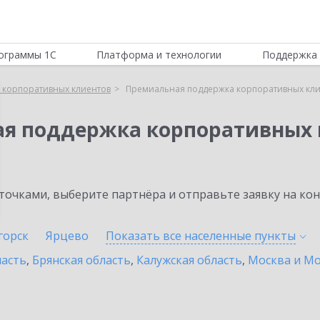
ограммы 1С
Платформа и технологии
Поддержка 
 корпоративных клиентов
Премиальная поддержка корпоративных кли
ая поддержка корпоративных 
очками, выберите партнёра и отправьте заявку на ко
горск
Ярцево
Показать все населенные
пункты
ласть
,
Брянская область
,
Калужская область
,
Москва и Мо