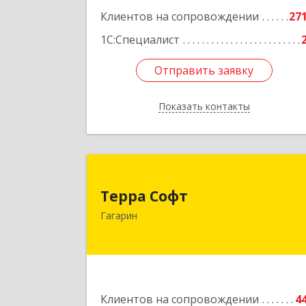
Клиентов на сопровождении
27
1С:Специалист
Отправить заявку
Отправить заявку
Показать контакты
Назад
Терра Соф
Терра Софт
215010, Смоленская обл, Гагарин г
Гагарин
Ленина ул, дом № 1
Подробне
Клиентов на сопровождении
4