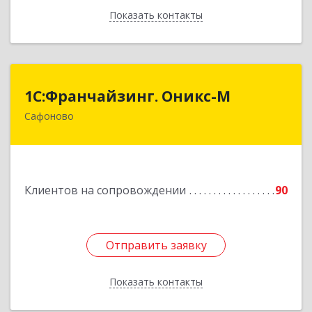
Показать контакты
Назад
1С:Франчайзинг. Оникс-М
1С:Франчайзинг. Оникс-М
Сафоново
215500, Смоленская обл, Сафоновский р-н,
Сафоново г, Революционная ул, дом № 9а
Подробнее
Клиентов на сопровождении
90
Отправить заявку
Отправить заявку
Показать контакты
Назад