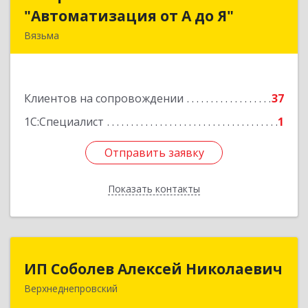
"Автоматизация от А до Я"
"Автоматизация от А до Я"
Вязьма
215111, Смоленская обл, Вязьма г,
Красноармейское ш, дом № 3а, кв.42
Клиентов на сопровождении
37
Подробнее
1С:Специалист
1
Отправить заявку
Отправить заявку
Показать контакты
Назад
ИП Соболев Алексей Николаевич
ИП Соболев Алексей Николаевич
Верхнеднепровский
Подробнее