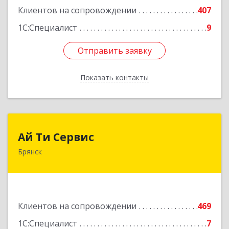
Клиентов на сопровождении
407
1С:Специалист
9
Отправить заявку
Отправить заявку
Показать контакты
Назад
Ай Ти Сервис
Ай Ти Сервис
Брянск
241035, Брянская обл, Брянск г, Брянской
Пролетарской Дивизии ул, дом № 9
Подробнее
Клиентов на сопровождении
469
1С:Специалист
7