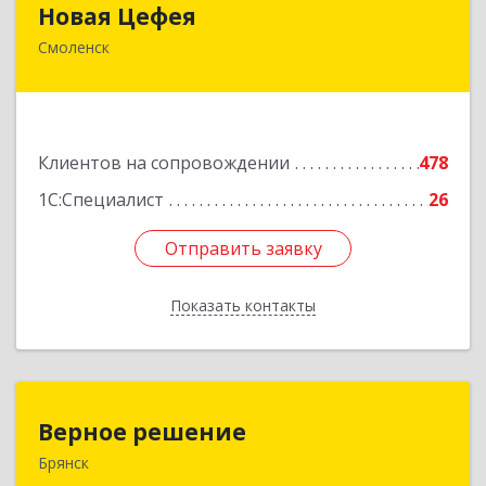
Новая Цефея
Смоленск
214018, Смоленская обл, Смоленск г, Раевского
ул, дом № 10
Подробнее
Клиентов на сопровождении
478
1С:Специалист
26
Отправить заявку
Отправить заявку
Показать контакты
Назад
Верное решение
Верное решение
Брянск
241035, Брянская обл, Брянск г, Ульянова ул,