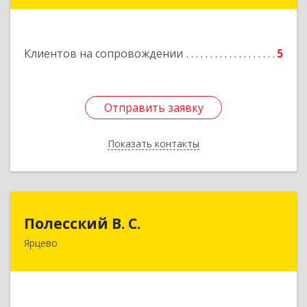
Клиентов на сопровождении
5
Отправить заявку
Отправить заявку
Показать контакты
Назад
Полесский В. С.
Полесский В. С.
Ярцево
215800,Смоленская обл. г. Ярцево,
ул.Краснофлотская д.30
Подробнее