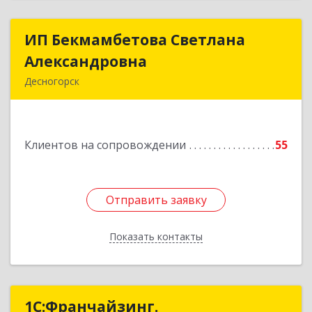
ИП Бекмамбетова Светлана
ИП Бекмамбетова Светлана
Александровна
Александровна
Десногорск
216400, Смоленская обл, Десногорск г, 4-й мкр,
дом № 7, кв.11
Клиентов на сопровождении
55
Подробнее
Отправить заявку
Отправить заявку
Показать контакты
Назад
1С:Франчайзинг.
1С:Франчайзинг.