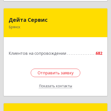
Дейта Сервис
Дейта Сервис
Брянск
241035, Брянская обл, Брянск г, Ульянова ул,
дом № 4, оф.403
Подробнее
Клиентов на сопровождении
682
Отправить заявку
Отправить заявку
Показать контакты
Назад
Новая Цефея