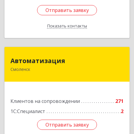
Отправить заявку
Отправить заявку
Показать контакты
Назад
Автоматизация
Автоматизация
Смоленск
214019, Смоленская обл, Смоленск г, Марии
Октябрьской ул, дом № 16, оф.107
Подробнее
Клиентов на сопровождении
271
1С:Специалист
2
Отправить заявку
Отправить заявку