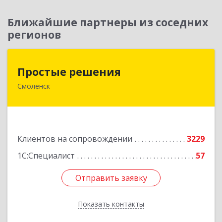
Ближайшие партнеры из соседних
регионов
Простые решения
Простые решения
Смоленск
214015, Смоленская обл, Смоленск г, Большая
Краснофлотская ул, дом № 17
Подробнее
Клиентов на сопровождении
3229
1С:Специалист
57
Отправить заявку
Отправить заявку
Показать контакты
Назад