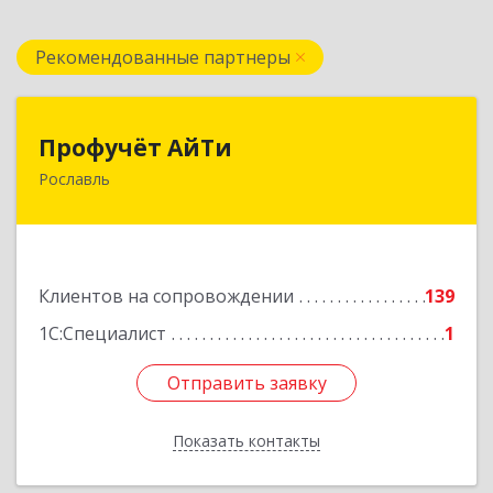
Рекомендованные партнеры
Профучёт АйТи
Профучёт АйТи
Рославль
216500, Смоленская обл, Рославльский р-н,
Рославль г, Урицкого ул, дом № 13, кв.4
Подробнее
Клиентов на сопровождении
139
1С:Специалист
1
Отправить заявку
Отправить заявку
Показать контакты
Назад